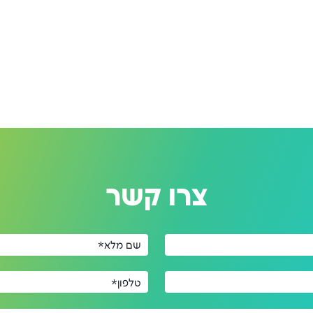
צרו קשר
שם מלא*
טלפון*