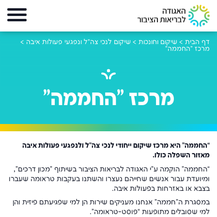
דף הבית
>
שיקום וחונכות
>
שיקום לנכי צה"ל ונפגעי פעולות איבה
>
מרכז "החממה"
מרכז "החממה"
“החממה” היא מרכז שיקום ייחודי לנכי צה”ל ולנפגעי פעולות איבה
מאזור השפלה כולו.
“החממה” הוקמה ע”י האגודה לבריאות הציבור בשיתוף ”מכון דרכים”,
ומיועדת עבור אנשים שחייהם נעצרו והשתנו בעקבות טראומה שעברו
בצבא או באזרחות בפעולות איבה.
במסגרת ה"חממה" אנחנו מעניקים שירות הן למי שפגיעתם פיזית והן
למי שסובלים מתופעות “פוסט-טראומה”.