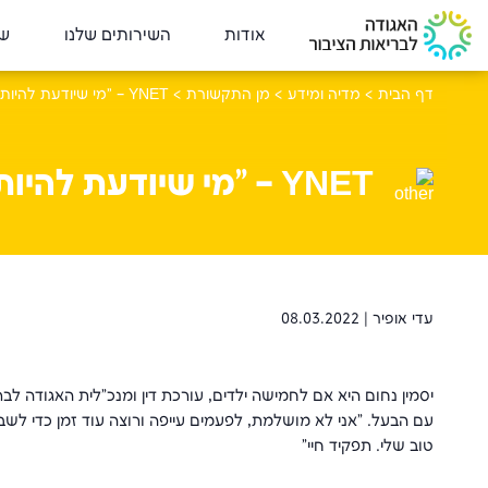
אודות
השירותים שלנו
שי
דף הבית
>
מדיה ומידע
>
מן התקשורת
>
YNET – "מי שיודעת להיות אימא, יודעת להיות מנכ"לית"
YNET – "מי שיודעת להיות אימא, יודעת להיות מנכ"לית"
עדי אופיר |
08.03.2022
יסמין נחום היא אם לחמישה ילדים, עורכת דין ומנכ"לית האגודה לב
עם הבעל. "אני לא מושלמת, לפעמים עייפה ורוצה עוד זמן כדי לשבת
טוב שלי. תפקיד חיי"