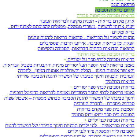
מרפאת הנגב
קידום בריאות וסביבה
בריאות וסביבה במקומות עבודה
ארגון מקדם בריאות - תכנית מקיפה לבריאות העובד
ייעוץ ארגוני לרשויות, משרדי ממשלה, מפעלים להפיכתם לארגון ירוק -
בריא ומקיים
נוהגים לשמור על הבריאות - סדנאות בריאות לנהגות ונהגים
הפקת ימי בריאות וסביבה, אירועי תרבות ופסטיבלים
הרצאות וסדנאות בתחום הבריאות, הסביבה והקיימות
בריאות וסביבה במערכת החינוך
בריאות וסביבה לבתי ספר על יסודיים
+
נאמני בריאות לבתי הספר העל יסודיים
מיניות והתבגרות
בשביל הבריאות
והאושר
אומנות הגינון – הכלה והשתלבות
אומנות הגינון – לחברה
הערבית
תוכניות חינוך סביבתי של המשרד להגנת הסביבה
שירותי
בריאות התלמיד
בריאות וסביבה לבתי ספר יסודיים
+
נאמני בריאות לבתי הספר היסודיים
נאמנים לבריאות בדיגיטל
תוכניות
חינוך סביבתי של המשרד להגנת הסביבה
סבתוש מספרת – אשכול שפות
סבתוש מספרת – לחברה הערבית
הסמכת בית ספר מקדם בריאות
הסמכת בית ספר ירוק/ ירוק מתמיד
בריאות וסביבה לגני ילדים
+
בריאות מבראשית – לגני ילדים
תוכניות חינוך סביבתי של המשרד להגנת
הסביבה
ליווי ואספקת ציוד לגני ילדים
הפקת ימי בריאות וסביבה, אירועי תרבות ופסטיבלים