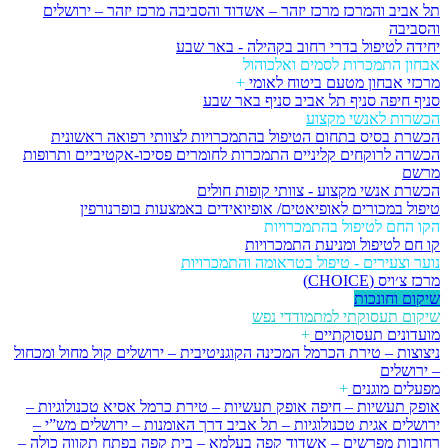
תל אביב והמרכז
מרכז יזהר – אשדוד והסביבה
מרכז יזהר – ירושלים
והסביבה
יחידה לטיפול בדרי רחוב בקהילה - באר שבע
אבחון התמכרות לסמים ואלכוהול
מרכזי אבחון מטעם ביטוח לאומי
+
סניף חיפה
סניף תל אביב
סניף באר שבע
הכשרות לאנשי מקצוע
הכשרת בסיס בתחום הטיפול בהתמכרויות לצוותי רפואה ראשונית
הכשרה לרוקחים קליניים התמכרות לחומרים פסיכו-אקטיביים ותרופות
מרשם
הכשרת אנשי מקצוע - צוותי קופות חולים
טיפול במכורים לאופיאטים/ אופיואידים באמצעות בופרנורפין
הקו החם לטיפול בהתמכרויות
קו חם לטיפול ומניעת התמכרויות
נוער וצעירים - טיפול בטראומה והתמכרויות
מרכז צ׳ויס (CHOICE)
שיקום וחונכות
שיקום תעסוקתי למתמודדי נפש
מועדונים תעסוקתיים
+
ניצוצות – טירת הכרמל
המכינה הקוגניטיבית – ירושלים
קול מחול ומכחול
– ירושלים
מפעלים מוגנים
+
אופק תעשיות – חיפה
אופק תעשיות – טירת כרמל
אסיא טכנולוגיות –
ירושלים
אגית טכנולוגיות – תל אביב
דרך האומנות – ירושלים
מש”י –
רחובות
מפרשים – אשדוד
קפה בעלמא – בית קפה בפתח תקווה
כולה –