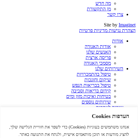
מה חדש
מן התקשורת
צרו קשר
Site by
Imaginet
הצהרת נגישות
מדיניות פרטיות
אודות
אודות האגודה
האנשים שלנו
פריסה ארצית
מסמכי האגודה
השירותים שלנו
טיפול בהתמכרויות
שיקום וחונכות
טיפול בבריאות הנפש
קידום בריאות וסביבה
בטיחות ואיכות מזון ומים
שירותים נוספים
שירות לעסקים
ייצור ושירות לעסקים
העדפות Cookies
העסקת אנשים עם מוגבלויות
רכישה מהמיזמים שלנו
אנחנו משתמשים בעוגיות (Cookies) כדי לשפר את חוויית הגלישה שלך,
המיזמים שלנו
להציג מודעות או תוכן מותאמים אישית, ולנתח את התנועה באתר.
בואו להשפיע