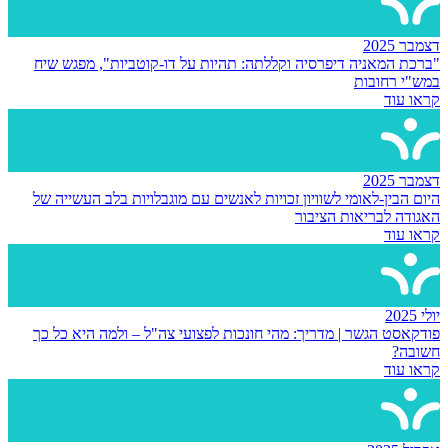
דצמבר 2025
"ברכת המאניה דיפרסיה וקללתה: תהיות על דו-קוטביות", מפגש שיח
במש"י רחובות
קראו עוד
דצמבר 2025
היום הבין-לאומי לשוויון זכויות לאנשים עם מוגבלויות בלב העשייה של
האגודה לבריאות הציבור
קראו עוד
יולי 2025
פודקאסט הגשר | מדריך: מהי חונכות לפצועי צה"ל – ולמה היא כל כך
חשובה?
קראו עוד