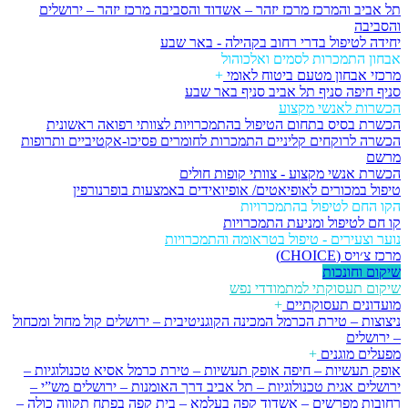
תל אביב והמרכז
מרכז יזהר – אשדוד והסביבה
מרכז יזהר – ירושלים
והסביבה
יחידה לטיפול בדרי רחוב בקהילה - באר שבע
אבחון התמכרות לסמים ואלכוהול
מרכזי אבחון מטעם ביטוח לאומי
+
סניף חיפה
סניף תל אביב
סניף באר שבע
הכשרות לאנשי מקצוע
הכשרת בסיס בתחום הטיפול בהתמכרויות לצוותי רפואה ראשונית
הכשרה לרוקחים קליניים התמכרות לחומרים פסיכו-אקטיביים ותרופות
מרשם
הכשרת אנשי מקצוע - צוותי קופות חולים
טיפול במכורים לאופיאטים/ אופיואידים באמצעות בופרנורפין
הקו החם לטיפול בהתמכרויות
קו חם לטיפול ומניעת התמכרויות
נוער וצעירים - טיפול בטראומה והתמכרויות
מרכז צ׳ויס (CHOICE)
שיקום וחונכות
שיקום תעסוקתי למתמודדי נפש
מועדונים תעסוקתיים
+
ניצוצות – טירת הכרמל
המכינה הקוגניטיבית – ירושלים
קול מחול ומכחול
– ירושלים
מפעלים מוגנים
+
אופק תעשיות – חיפה
אופק תעשיות – טירת כרמל
אסיא טכנולוגיות –
ירושלים
אגית טכנולוגיות – תל אביב
דרך האומנות – ירושלים
מש”י –
רחובות
מפרשים – אשדוד
קפה בעלמא – בית קפה בפתח תקווה
כולה –