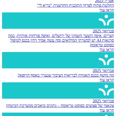
אפריל 2025
הקלטת פתיח לפרקי התוכנית החדשנית "בריא לי"
קראו עוד
פברואר 2025
קצרים: איפה השער השמיני של ירושלים, ואיפה פורחות אותיות, כמה
סדנאות AI יש למשרתי המילואים ומה עשה אמיר דדון בכנס לטיפול
בפוסט טראומה
קראו עוד
פברואר 2025
מה נחשף בכנס האגודה לבריאות הציבור שנערך באסף הרופא?
קראו עוד
פברואר 2025
צונאמי של פצועים בפוסט טראומה – נתונים כואבים ממערכת הביטחון
קראו עוד