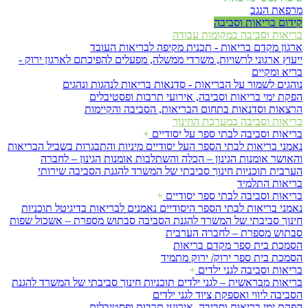
מרפאת הנגב
קידום בריאות וסביבה
בריאות וסביבה במקומות עבודה
ארגון מקדם בריאות - תכנית מקיפה לבריאות העובד
ייעוץ ארגוני לרשויות, משרדי ממשלה, מפעלים להפיכתם לארגון ירוק -
בריא ומקיים
נוהגים לשמור על הבריאות - סדנאות בריאות לנהגות ונהגים
הפקת ימי בריאות וסביבה, אירועי תרבות ופסטיבלים
הרצאות וסדנאות בתחום הבריאות, הסביבה והקיימות
בריאות וסביבה במערכת החינוך
בריאות וסביבה לבתי ספר על יסודיים
+
נאמני בריאות לבתי הספר העל יסודיים
מיניות והתבגרות
בשביל הבריאות
והאושר
אומנות הגינון – הכלה והשתלבות
אומנות הגינון – לחברה
הערבית
תוכניות חינוך סביבתי של המשרד להגנת הסביבה
שירותי
בריאות התלמיד
בריאות וסביבה לבתי ספר יסודיים
+
נאמני בריאות לבתי הספר היסודיים
נאמנים לבריאות בדיגיטל
תוכניות
חינוך סביבתי של המשרד להגנת הסביבה
סבתוש מספרת – אשכול שפות
סבתוש מספרת – לחברה הערבית
הסמכת בית ספר מקדם בריאות
הסמכת בית ספר ירוק/ ירוק מתמיד
בריאות וסביבה לגני ילדים
+
בריאות מבראשית – לגני ילדים
תוכניות חינוך סביבתי של המשרד להגנת
הסביבה
ליווי ואספקת ציוד לגני ילדים
הפקת ימי בריאות וסביבה, אירועי תרבות ופסטיבלים