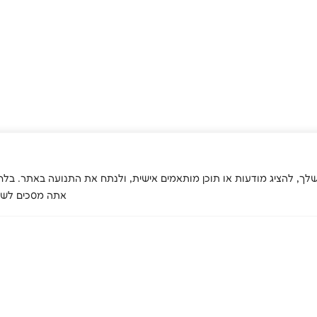
 לשפר את חוויית הגלישה שלך, להציג מודעות או תוכן מותאמים אישית, ולנתח את התנועה באתר
אתה מסכים לשימ
אודות
השירותים
שירות לעסקים
המיזמ
שלנו
אודות האגודה
העסקת אנשים
האנשים שלנו
עם מוגבלויות
טיפול בהתמכרויות
פריסה ארצית
ייצור ושירות
שיקום וחונכות
מסמכי האגודה
לעסקים
טיפול בבריאות
רכישה מהמיזמים
הנפש
שלנו
קידום בריאות
וסביבה
בטיחות ואיכות מזון