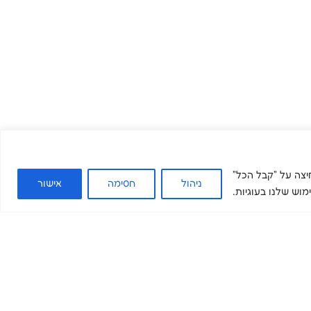
. בלחיצה על "קבל הכל"
ניהול
חסימה
אישור
וש שלנו בעוגיות.
ים שלנו
בואו להשפיע
מדיה ומידע
צרו קשר
תרומה
מאמרים
התנדבות
מה חדש
קריירה
מן התקשורת
הכשרות מקצועיות