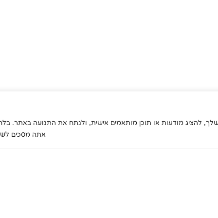
 לשפר את חוויית הגלישה שלך, להציג מודעות או תוכן מותאמים אישית, ולנתח את התנועה באתר
אתה מסכים לשימ
אודות
השירותים
שירות לעסקים
המיזמ
שלנו
אודות האגודה
העסקת אנשים
האנשים שלנו
עם מוגבלויות
טיפול בהתמכרויות
פריסה ארצית
ייצור ושירות
שיקום וחונכות
מסמכי האגודה
לעסקים
טיפול בבריאות
רכישה מהמיזמים
הנפש
שלנו
קידום בריאות
וסביבה
בטיחות ואיכות מזון