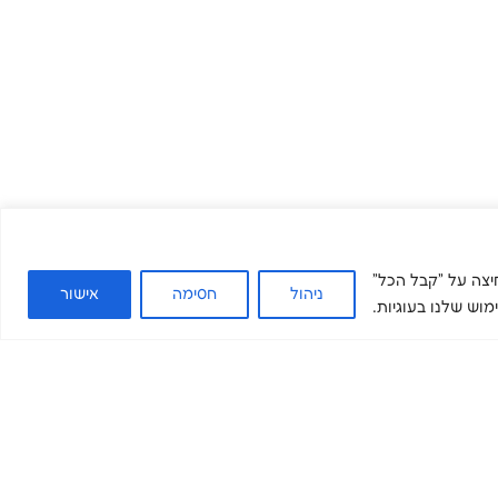
. בלחיצה על "קבל הכל"
ניהול
חסימה
אישור
וש שלנו בעוגיות.
ים שלנו
בואו להשפיע
מדיה ומידע
צרו קשר
תרומה
מאמרים
התנדבות
מה חדש
קריירה
מן התקשורת
הכשרות מקצועיות