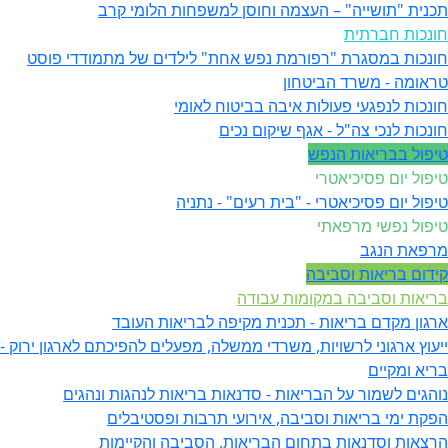
תכנית "תושייה" – העצמה וחוסן למשפחות הלומי קרב
חונכות חברתית
חונכות במסגרת "רפורמת נפש אחת" לילדים של מתמודדי פוסט
טראומה - משרד הביטחון
חונכות לנפגעי פעולות איבה בביטוח לאומי
חונכות לנכי צה"ל - אגף שיקום נכים
טיפול בבריאות הנפש
טיפול יום פסיכיאטרי
טיפול יום פסיכיאטרי - "בית רעים" - נתניה
טיפול נפשי מרפאתי
מרפאת הנגב
קידום בריאות וסביבה
בריאות וסביבה במקומות עבודה
ארגון מקדם בריאות - תכנית מקיפה לבריאות העובד
ייעוץ ארגוני לרשויות, משרדי ממשלה, מפעלים להפיכתם לארגון ירוק -
בריא ומקיים
נוהגים לשמור על הבריאות - סדנאות בריאות לנהגות ונהגים
הפקת ימי בריאות וסביבה, אירועי תרבות ופסטיבלים
הרצאות וסדנאות בתחום הבריאות, הסביבה והקיימות