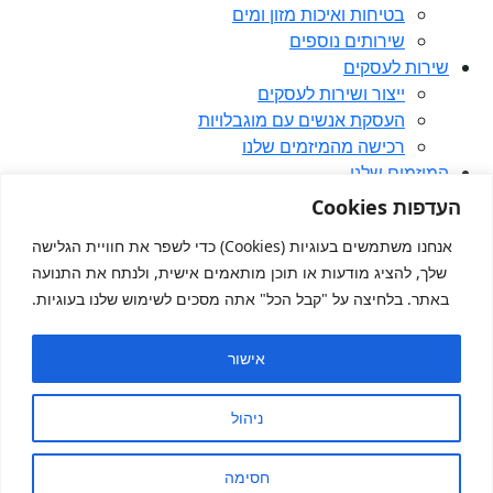
בטיחות ואיכות מזון ומים
שירותים נוספים
שירות לעסקים
ייצור ושירות לעסקים
העסקת אנשים עם מוגבלויות
רכישה מהמיזמים שלנו
המיזמים שלנו
בואו להשפיע
העדפות Cookies
תרומה
אנחנו משתמשים בעוגיות (Cookies) כדי לשפר את חוויית הגלישה
התנדבות
שלך, להציג מודעות או תוכן מותאמים אישית, ולנתח את התנועה
קריירה
באתר. בלחיצה על "קבל הכל" אתה מסכים לשימוש שלנו בעוגיות.
הכשרות מקצועיות
מדיה ומידע
מאמרים
אישור
מה חדש
מן התקשורת
ניהול
פודקאסט
צרו קשר
חסימה
English