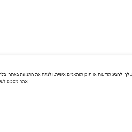
 לשפר את חוויית הגלישה שלך, להציג מודעות או תוכן מותאמים אישית, ולנתח את התנועה באתר
אתה מסכים לשימ
אודות
השירותים
שירות לעסקים
המיזמ
שלנו
אודות האגודה
העסקת אנשים
האנשים שלנו
עם מוגבלויות
טיפול בהתמכרויות
פריסה ארצית
ייצור ושירות
שיקום וחונכות
מסמכי האגודה
לעסקים
טיפול בבריאות
רכישה מהמיזמים
הנפש
שלנו
קידום בריאות
וסביבה
בטיחות ואיכות מזון