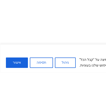
. בלחיצה על "קבל הכל"
ניהול
חסימה
אישור
וש שלנו בעוגיות.
ים שלנו
בואו להשפיע
מדיה ומידע
צרו קשר
תרומה
מאמרים
התנדבות
מה חדש
קריירה
מן התקשורת
הכשרות מקצועיות