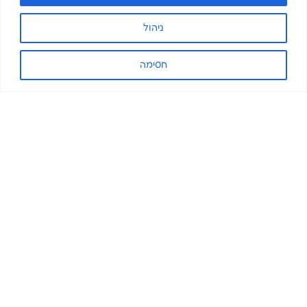
ניהול
חסימה
הירשמו לניוזלטר שלנו והישארו
מעודכנים.ות
שם פרטי
שם משפחה
מייל
טלפון