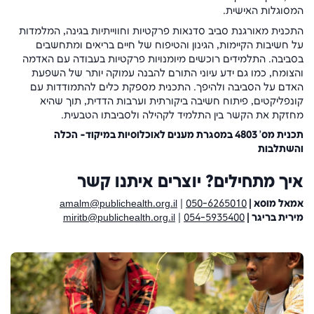
המסוגלות האישית.
התכנית מאורגנת סביב סדנאות פרקטיות וחווייתיות בגינה, המלמדות
על חשיבות הקיימות, הגינון והטיפוח של חיים בריאים ומתחשבים
בסביבה. התלמידים רוכשים מיומנויות פרקטיות בעבודה עם האדמה
והצומח, כמו גם ידע עיוני התורם להבנה עמוקה יותר של השפעת
האדם על הסביבה ולהיפך. התכנית מספקת כלים להתמודדות עם
קונפליקטים, פיתוח חשיבה ביקורתית וערבות הדדית, תוך שהיא
מחזקת את הקשר בין התלמיד לקהילה ולסביבתו הטבעית.
תכנית מס' 4803 במסגרת מענים לאוכלוסיות במיקוד- הכלה
והשתלבות
איך מתחילים? יוצרים איתנו קשר
אמאל מוסא |
050-6265010
|
amalm@publichealth.org.il
מירית בריגר |
054-5935400
|
miritb@publichealth.org.il