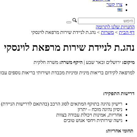
צרו קשר
החנויות שלנו
לתרומה
דף הבית
>
משרות
>
נהג.ת לניידת שירות מרפאת לוינסקי
נהג.ת לניידת שירות מרפאת לוינסקי
מיקום:
ירושלים ובאר שבע |
היקף משרה:
משרה חלקית
למרפאה לקידום בריאות מינית ומיניות מכבדת ושירותי בריאות נוספים עבור אוכלוסיות קצה STI, בבאר
דרישות התפקיד:
רישיון נהיגה בתוקף המתאים לסוג הרכב (בהתאם לדרישות הניידת)
ניסיון נהיגה מוכח – יתרון
אחריות, אמינות ויכולת עבודה בצוות
גישה שירותית ויחסי אנוש טובים
תחומי אחריות: