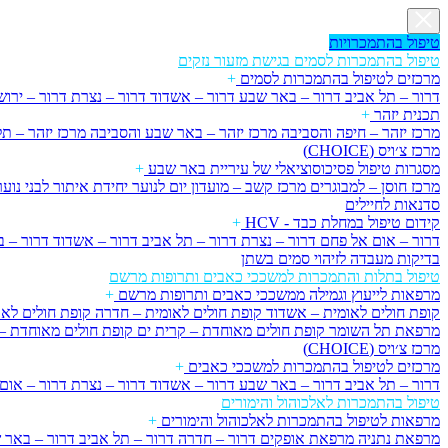
טיפול בהתמכרויות
טיפול בהתמכרות לסמים בגישת מזעור נזקים
מרכזים לטיפול בהתמכרות לסמים
+
דרור – תל אביב
דרור – באר שבע
דרור – אשדוד
דרור – נצרת
דרור – ירו
תכנית יזהר
+
מרכז יזהר – חיפה והסביבה
מרכז יזהר – באר שבע והסביבה
מרכז יזהר – ת
מרכז צ׳ויס (CHOICE)
מסגרות טיפול פסיכוסוציאלי של עיריית באר שבע
+
מרכז חוסן – למבוגרים
מרכז קשב – מועדון יום לנוער
יחידת איתור לבני נוער
סדנאות לחיילים
קידום טיפול במחלת כבד - HCV
+
דרור – אום אל פחם
דרור – נצרת
דרור – תל אביב
דרור – אשדוד
דרור – 
בדיקות מעבדה לזיהוי סמים בשתן
טיפול בתלות והתמכרות למשככי כאבים ותרופות מרשם
מרפאות לייעוץ וגמילה ממשככי כאבים ותרופות מרשם
+
קופת חולים לאומית – אשדוד
קופת חולים לאומית – חדרה
קופת חולים לא
מרפאת תל השומר
קופת חולים מאוחדת – קרית ים
קופת חולים מאוחדת 
מרכז צ׳ויס (CHOICE)
מרכזים לטיפול בהתמכרות למשככי כאבים
+
דרור – תל אביב
דרור – באר שבע
דרור – אשדוד
דרור – נצרת
דרור – אום
טיפול בהתמכרות לאלכוהול והימורים
מרפאות לטיפול בהתמכרות לאלכוהול והימורים
+
מרפאת נתניה
מרפאת אופקים
דרור – חדרה
דרור – תל אביב
דרור – באר