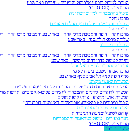
המרכז לטיפול בנפגעי אלכוהול והימורים - עיריית באר שבע
מרכז צ׳ויס (CHOICE)
טיפול בהתמכרות למין וצריכת זנות
מרכז מהלך
טיפול בזנות ומיגור מחלות מין ומחלות זיהומיות
תכנית יזהר
+
מרכז יזהר – חיפה והסביבה
מרכז יזהר – באר שבע והסביבה
מרכז יזהר – ת
שלוחת מרפאת לוינסקי - באר שבע
טיפול בדרי רחוב
תכנית יזהר
+
מרכז יזהר – חיפה והסביבה
מרכז יזהר – באר שבע והסביבה
מרכז יזהר – ת
יחידה לטיפול בדרי רחוב בקהילה - באר שבע
אבחון התמכרות לסמים ואלכוהול
מרכזי אבחון מטעם ביטוח לאומי
+
סניף חיפה
סניף תל אביב
סניף באר שבע
הכשרות לאנשי מקצוע
הכשרת בסיס בתחום הטיפול בהתמכרויות לצוותי רפואה ראשונית
הכשרה לרוקחים קליניים התמכרות לחומרים פסיכו-אקטיביים ותרופות מר
הכשרת אנשי מקצוע - צוותי קופות חולים
טיפול במכורים לאופיאטים/ אופיואידים באמצעות בופרנורפין
הקו החם לטיפול בהתמכרויות
קו חם לטיפול ומניעת התמכרויות
נוער וצעירים - טיפול בטראומה והתמכרויות
מרכז צ׳ויס (CHOICE)
שיקום וחונכות