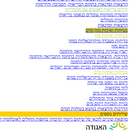
הרצאות וסדנאות בתחום הבריאות, הסביבה והקיימות
קידום בריאות לאנשים עם מוגבלויות
הכשרת מנהיגות עובדים כנאמני בריאות
הכשרת מנהלים
הרצאות וסדנאות
בטיחות ואיכות מזון ומים
בטיחות ואיכות מזון
בדיקות מעבדה מיקרובאליות במזון
דיגום מזון
ייעוץ ובקרות בתחומי התברואה והתזונה
הדרכות, הרצאות והשתלמויות בתחומי התברואה והתזונה
ליווי וייעוץ מכרזים בתחום התזונה
ליווי קולינרי למוסדות ובניית תפריטים ייעודים
בטיחות ואיכות מים
בדיקות מעבדה מיקרוביאליות במים
דיגום מי נופש ומי שתיה
ליווי מקוואות
טיפול במערכות מים
אספקת ציוד וכימקלים
בניית תוכניות דיגום מים
הדרכות והרצאות בנושא בטיחות המים
שירותים נוספים
מרפאת שיניים לזכאי סל שיקום
גישור תרבותי בקופות החולים לאוכלוסיה 