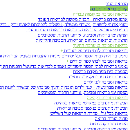
מרפאת הנגב
קידום בריאות וסביבה
בריאות וסביבה במקומות עבודה
ארגון מקדם בריאות - תכנית מקיפה לבריאות העובד
ייעוץ ארגוני לרשויות, משרדי ממשלה, מפעלים להפיכתם לארגון ירוק - בריא
נוהגים לשמור על הבריאות - סדנאות בריאות לנהגות ונהגים
הפקת ימי בריאות וסביבה, אירועי תרבות ופסטיבלים
הרצאות וסדנאות בתחום הבריאות, הסביבה והקיימות
בריאות וסביבה במערכת החינוך
בריאות וסביבה לבתי ספר על יסודיים
+
נאמני בריאות לבתי הספר העל יסודיים
מיניות והתבגרות
בשביל הבריאות ו
בריאות וסביבה לבתי ספר יסודיים
+
נאמני בריאות לבתי הספר היסודיים
נאמנים לבריאות בדיגיטל
תוכניות חינ
הסמכת בית ספר מקדם בריאות
הסמכת בית ספר ירוק/ ירוק מתמיד
בריאות וסביבה לגני ילדים
+
בריאות מבראשית – לגני ילדים
תוכניות חינוך סביבתי של המשרד להגנת ה
הפקת ימי בריאות וסביבה, אירועי תרבות ופסטיבלים
בריאות וסביבה בקהילה
הכשרת מתנדבים כמקדמי בריאות בקהילה
הכשרת מתנדבים כנאמני סביבה ובריאות
בריאות בכל גיל - סדרת הרצאות לגיל השלישי
סדנה הורות בריאה
הקמת גינות קהילתיות
הפקת ימי בריאות וסביבה, אירועי תרבות ופסטיבלים