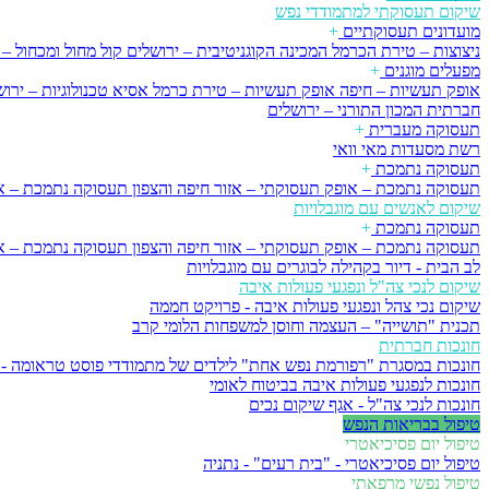
שיקום תעסוקתי למתמודדי נפש
מועדונים תעסוקתיים
+
ניצוצות – טירת הכרמל
המכינה הקוגניטיבית – ירושלים
קול מחול ומכחול – 
מפעלים מוגנים
+
אופק תעשיות – חיפה
אופק תעשיות – טירת כרמל
אסיא טכנולוגיות – ירו
חברתית
המכון התורני – ירושלים
תעסוקה מעברית
+
רשת מסעדות מאי וואי
תעסוקה נתמכת
+
תעסוקה נתמכת – אופק תעסוקתי – אזור חיפה והצפון
תעסוקה נתמכת – א
שיקום לאנשים עם מוגבלויות
תעסוקה נתמכת
+
תעסוקה נתמכת – אופק תעסוקתי – אזור חיפה והצפון
תעסוקה נתמכת – א
לב הבית - דיור בקהילה לבוגרים עם מוגבלויות
שיקום לנכי צה"ל ונפגעי פעולות איבה
שיקום נכי צהל ונפגעי פעולות איבה - פרויקט חממה
תכנית "תושייה" – העצמה וחוסן למשפחות הלומי קרב
חונכות חברתית
חונכות במסגרת "רפורמת נפש אחת" לילדים של מתמודדי פוסט טראומה - 
חונכות לנפגעי פעולות איבה בביטוח לאומי
חונכות לנכי צה"ל - אגף שיקום נכים
טיפול בבריאות הנפש
טיפול יום פסיכיאטרי
טיפול יום פסיכיאטרי - "בית רעים" - נתניה
טיפול נפשי מרפאתי