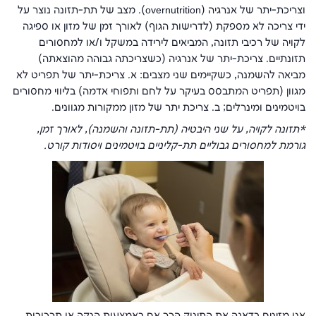
וצריכת-יתר של אנרגיה (overnutrition). מצב של תת-תזונה נוצר על
ידי צריכה לא מספקת (לדרישות הגוף) לאורך זמן של מזון או ספיגה
לקויה של רכיבי תזונה, המביאים לירידה במשקל ו/או למחסורים
תזונתיים. צריכת-יתר של אנרגיה (כשצריכתה גבוהה מהוצאתה)
מביאה להשמנה, כשקיימים שני מצבים: א. צריכת-יתר של תפריט לא
מגוון (תפריט המתבסס בעיקר על לחם ותפוחי אדמה) בליווי מחסורים
בויטמינים ומינרלים; ב. צריכת יתר של מזון ממקורות מגוונים.
*תזונה לקויה, על שני היבטיה (תת-תזונה והשמנה), לאורך זמן,
גורמת למחסורים גבוליים תת-קליניים בויטמינים ויסודות קורט.
אנו מזינים בדאגה את התינוק הרך אם באמצעות הנקה או תרכובות