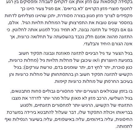
בקפידה קופסאות עם מזון אותן אנו לוקחים לעבודה ומפסיקים בין רגע
לחטוף מוצרי מזון הקרויים 'לא בריאים'. אם מגיל צעיר היינו כך
מקפידים לצרוך מזון מגוון בצורה מסודרת, יתכן שהיינו מצליחים לדחות
במספר שנים טובות את התפרצותן של המחלות תלויות הגיל. אולם,
גם אם נקפיד על תזונה נבונה, לא תמיד נוכל למנוע אותה לחלוטין. כי
התזונה מהווה אמנם חלק נכבד בהשפעתה על תחלואה כרונית, אך
אינה הגורם היחיד והבלעדי.
בגיל הצעיר עד גיל הביניים לתזונה מאוזנת ונבונה תפקיד חשוב
במניעת היווצרותן ו/או עיכובן של מחלות תלויות גיל (מחלות כרוניות,
כגון סוכרת, יתר לחץ דם, יתר שומנים בדם, טרשת עורקים); בגיל
הקשיש לתזונה תפקיד חשוב הן בהתפתחותן של מחלות כרוניות והן
בעיכוב החרפתן של מחלות כרוניות קיימות.
בו בזמן שבגילאים הצעירים יותר מחסורים גבוליים פחות מתבטאים,
בגיל השלישי, הרכב מזון לא מאוזן עלול מהר יותר לדרדר את מצבו
התזונתי של הקשיש, הרגיש יותר למחסורים תזונתיים, ולפגוע
בבריאותו ויכולת התפקוד שלו, דבר שעלול להתבטא בירידה במערכת
החיסונית, עליה בזיהומים, עליה באישפוזים, עליה בשיעור הנפילות ואף
לתמותה.