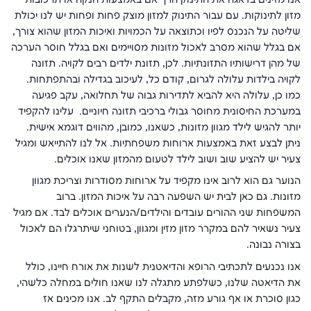
מזון לתינוקות. עם עבור התינוק למזון מוצק פחות ופחות יש לנו יכולת
שליטה על הנכנס לפיו וכתוצאה על הכמויות ואיכות המזון שהוא צורך,
אם בגלל שהוא מסרב לאכול מזונות מסויימים ואם בגלל חוסר הערכה
של מהן דרישותיו התזונתיות. לכן, תזונת ילדים רבים לקויה. תזונה
לקויה בילדות עלולה לגרום, קודם כל, לעיכוב בגדילה ובהתפתחות.
כמו כן, עלולה היא להביא לתדירות גבוה של תחלואה, עקב פגיעה
במערכת החיסונית מחוסר גבולי ברכיבי תזונה חיוניים. עלינו להקפיד
יותר להגיש לילד מגוון מזונות, כשאנו, כמובן, מהווים דוגמא אישית.
ניתן לבצע זאת באמצעות ארוחות משפחתיות. אל לנו להתייאש ומגיל
צעיר יש להציע שוב ושוב לילד לטעום מהמזון שאנו אוכלים.
הנוער גם הוא לרוב אינו מקפיד על ארוחות מסודרות וצריכת מגוון
מזונות. גם כאן לבית יש השפעה רבה על איכות המזון. ברוב
המשפחות שני ההורים עובדים והילדים/הנערים אוכלים לבד. אם מגיל
צעיר נשאיר להם במקרר מזון מזין ומגוון, בטוחני שיתרגלו הם לאכול
בצורה נבונה.
אנו נכנעים לתכתיבי הרופא והדיאטנית לשנות את אורח חיינו, כולל
את הדיאטה שלנו, כשלפתע מתגלה לנו שאנו חולים במחלה כלשהי,
כגון סוכרת או אף גורע מזה, מקבלים התקף לב. אנו מכינים אז