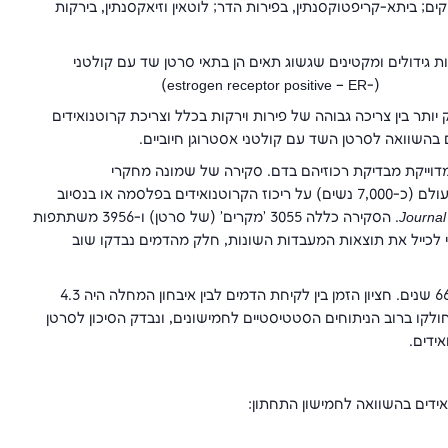
ים; ביתא-קריפטוקסנתין, בפירות הדר; לוטאין וזיאקסנתין, בירקות
 גידולים ומקטינים שגשוג תאים הן בתאי סרטן שד עם קולטני
שר הפוך חזק יותר בין צריכה גבוהה של פירות וירקות בכלל וצריכת קרוטנואידים
ם בהשוואה לסרטן השד עם קולטני אסטרוגן חיוביים.
דוייקת מבדיקת רכוזיהם בדם. סקירה של שמונה מחקרי
, שכללה יותר מ-80% מהמחקרים בעולם (כ-7,000 נשים) על ריכוז הקרוטנואידים בפלסמה או בנסיוב
Journal
. הסקירה כללה 3055 'מקרים' (של סרטן) ו-3956 משתתפות
די לכייל את תוצאות המעבדות השונות, חלק מהדמים נבדקו שוב
בזמן איסוף הדמים גיל המשתתפות בקבוצת ה'מקרים' נע בין 51 ל-66 שנים. חציון הזמן בין לקיחת הדמים לבין איבחון המחלה היה 4.3
ולקו ברוב הניתוחים הסטטיסטיים לחמישונים, ונבדק הסיכון לסרטן
ידים.
אידים בהשוואה לחמישון התחתון: