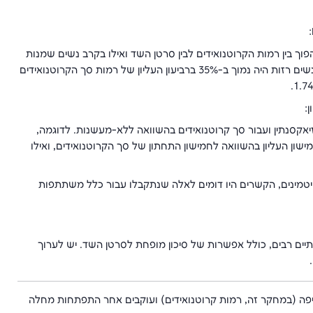
ל-25 או קטן ממנו) היה קשר הפוך בין רמות הקרוטנואידים לבין סרטן השד ואילו בקרב נשים שמנות
(BMI שווה ל-30 או גדול ממנו) הקשר היה חיובי. לדוגמה, הסיכון בנשים רזות היה נמוך ב-35% ברביעון העליון של רמות סך הקרוטנואידים
:
יאקסנתין ועבור סך קרוטנואידים בהשוואה ללא-מעשנות. לדוגמה,
שנות בהווה הסיכון לסרטן השד היה נמוך יותר ב-53% בחמישון העליון בהשוואה לחמישון התחתון של סך הקרוטנואידים, ואילו
יטמינים, הקשרים היו דומים לאלה שנתקבלו עבור כלל משתתפות
ותיים רבים, כולל אפשרות של סיכון מופחת לסרטן השד. יש לערוך
פה (במחקר זה, רמות קרוטנואידים) ועוקבים אחר התפתחות מחלה