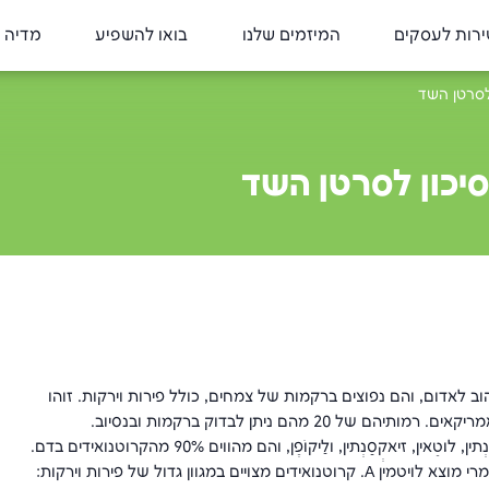
רות לעסקים
המיזמים שלנו
בואו להשפיע
מדיה 
ן לסרטן השד
הסיכון לסרטן השד
הוב לאדום, והם נפוצים ברקמות של צמחים, כולל פירות וירקות. זוהו
יותר מ-600 סוגים של קרוטנואידים, מהם 40 מצויים בתזונה של האמריקאים. רמותיהם של 20 מהם ניתן לבדוק ברקמות ובנסיוב.
החשובים מביניהם הם אַלְפָא-קרוטן, בֵיתָא-קרוטן, ביתא-קְריפְּטוֹקְסַנְתין, לוּטֵאין, זיאקְסַנְתין, ולַיקוֹפֶּן, והם מהווים 90% מהקרוטנואידים בדם.
מרבית הקרוטנואידים הם חומרים נוגדי חימצון וחלקם מהווים גם חומרי מוצא לויטמין A. קרוטנואידים מצויים במגוון גדול של פירות וירקות: