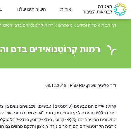
אודות
השירותים שלנו
שי
דף הבית
>
מדיה ומידע
>
מאמרים
>
רמות קָרוֹטֶנוֹאידים בדם והסיכו
רמות קָרוֹטֶנוֹאידים בדם ו
ד"ר פליציה שטרן, PhD RD |
08.12.2018
קרוטנואידים הם צַבְעָנים (פיגמנטים) טבעיים, שצבעיהם נעים בין צ