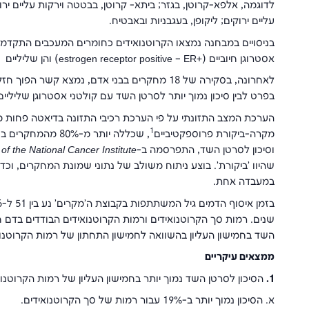
לדוגמה, אלפא-קרוטן, בגזר; ביתא- קרוטן, בבטטה וירקות עליים ירוק
עליים ירוקים; ליקופן, בעגבניות ובאבטיח.
בניסויים במבחנה נמצאו הקרוטנואידים כחומרים המעכבים התקדמות
אסטרוגן חיוביים estrogen receptor positive – ER+)‎) והן שליליים estrogen receptor positive – ER-)‎)
לאחרונה, בסקירה של 18 מחקרים בבני אדם, נמצא ק
בפרט לבין סיכון נמוך יותר לסרטן השד עם קולטני אסטרוגן שליליי
הערכת המצב התזונתי על פי הערכת רכיבי התזונה בדיאטה פחות מ
1
מקרה-ביקורת פרוספקטיביים
וסיכון לסרטן השד, התפרסמה ב-
 of the National Cancer Institute
שהיוו 'ביקורת'. בוצע ניתוח משולב של נתוני שמונת המחקרים, וכ
במעבדה אחת.
שנים. רמות סך הקרוטנואידים ורמות הקרוטנואידים הבודדים בדם ח
השד בחמישון העליון בהשוואה לחמישון התחתון של רמות הקרוטנוא
ממצאים עיקריים
1.
הסיכון לסרטן השד נמוך יותר בחמישון העליון של רמות הקרוטנו
א. הסיכון נמוך יותר ב-19% עבור רמות של סך הקרוטנואידים.