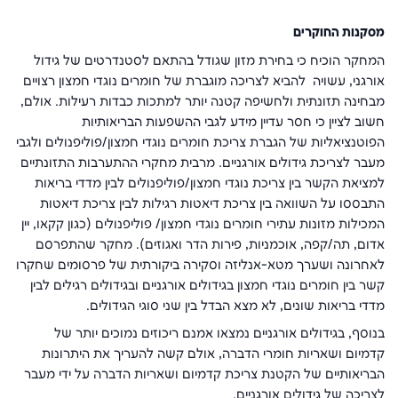
מסקנות החוקרים
המחקר הוכיח כי בחירת מזון שגודל בהתאם לסטנדרטים של גידול
אורגני, עשויה להביא לצריכה מוגברת של חומרים נוגדי חמצון רצויים
מבחינה תזונתית ולחשיפה קטנה יותר למתכות כבדות רעילות. אולם,
חשוב לציין כי חסר עדיין מידע לגבי ההשפעות הבריאותיות
הפוטנציאליות של הגברת צריכת חומרים נוגדי חמצון/פוליפנולים ולגבי
מעבר לצריכת גידולים אורגניים. מרבית מחקרי ההתערבות התזונתיים
למציאת הקשר בין צריכת נוגדי חמצון/פוליפנולים לבין מדדי בריאות
התבססו על השוואה בין צריכת דיאטות רגילות לבין צריכת דיאטות
המכילות מזונות עתירי חומרים נוגדי חמצון/ פוליפנולים (כגון קקאו, יין
אדום, תה/קפה, אוכמניות, פירות הדר ואגוזים). מחקר שהתפרסם
לאחרונה ושערך מטא-אנליזה וסקירה ביקורתית של פרסומים שחקרו
קשר בין חומרים נוגדי חמצון בגידולים אורגניים ובגידולים רגילים לבין
מדדי בריאות שונים, לא מצא הבדל בין שני סוגי הגידולים.
בנוסף, בגידולים אורגניים נמצאו אמנם ריכוזים נמוכים יותר של
קדמיום ושאריות חומרי הדברה, אולם קשה להעריך את היתרונות
הבריאותיים של הקטנת צריכת קדמיום ושאריות הדברה על ידי מעבר
לצריכה של גידולים אורגניים.