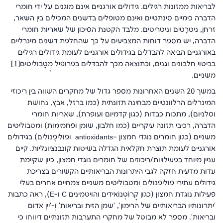
לבריאות ממזונות רגילים. גידולים אורגניים אינם מוגנים על ידי חומרי
הדברה כימיים סינתטיים ואינם מטופלים בדשנים המכילים בין השאר,
זרחן, ניטרָטים וניטריטים. מלבד הקטנת הסיכון של שאריות חומרי
הדברה, יש מספר דוחות המצביעים על כך שהחלפת דשנים מינרליים
באורגניים הביאה להבדלים בגידולים אורגניים לעומת גידולים רגילים
בביטוי חלבונים וגנים, וכתוצאה מכך להבדלים בפרופיל מֶֶטָבּוֹליטים
[1]
משניים.
במשך 20 השנים האחרונות מספר גדול של מחקרים השווה בין ריכוזי
המינרלים הרלוונטיים מבחינה תזונתית (כמו ברזל, אבץ, נחושת
וסלניום), מתכות כבדות (כגון קדמיום ועופרת), שאריות חומרי
הדברה, רכיבי תזונה עיקריים (כמו חלבון, שומן ופחמימות) ומטבוליטים
משניים (כגון חומרים נוגדי חמצון –antioxidants ופּוֹליפֶנוֹלים) בגידולים
אורגניים לעומת תוצרת חקלאית הגדלה בשיטות קונבנציונליות. קיים
עניין מיוחד בפעילויות/ריכוזים של חומרים נוגדי חמצון, כיון שקיימת
עדות מדעית חזקה לגבי היתרונות הבריאותיים הקשורים בצריכת
גידולים עתירי פוליפנולים ומטבוליטים משניים צמחיים אחרים בעלי
פעילות נוגדת חמצון (כגון קָרוֹטֶנוֹאידים והויטמינים C ו-E), ראה כתבות
'יתרונותיו הבריאותיים של הרימון', 'שמן הזית ובריאות' וְ-'יין אדום
ובריאות'. מספר לא מבוטל של מחקרי התערבות תזונתיים דיווחו כי