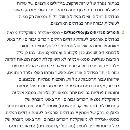
בניתוח נפרד של פירות וירקות, בגידולים אורגניים של פירות
הפעילות נוגדת החמצון הייתה גבוהה יותר באופן מובהק מאשר
בגידולים רגילים, ואילו בגידולים של ירקות נמצאה רק נטייה
לפעילות גבוהה יותר בגידולים האורגניים.
חומרים נוגדי חימצון/פוליפנולים
– מטא-אנליזה משוקללת מצאה
בגידולים אורגניים לעומת גידולים רגילים ריכוזים גבוהים יותר באופן
משמעותי ומובהק של פוליפנולים: כלל פְלָבוֹנוֹאידים, וסוגי
פלבונואידים שונים, כגון פְלָבוֹנים ואַנְתוֹציאָנינים, וכמו כן כלל
חומצות פנוליות. מטא-אנליזה לא משוקללת הניבה תוצאות דומות
מלבד מספר תרכובות עבורם נמצאה רק נטייה להכלת ריכוזים
גבוהים יותר בגידולים אורגניים. כאשר נותחו באופן נפרד הנתונים,
שדווחו עבור תרכובות פנוליות, חומצות פנוליות ופלבונונים
בפירות, יקרות ודגנים ומוצריהם, ריכוזי תרכובות פוליפנוליות
וחומצות פנוליות גבוהים יותר נמצאו רק בפירות. במטא אנליזה
משוקללת נמצאו ריכוזים גבוהים יותר באופן מובהק של
קְסָנְטוֹפילים (סוג של קָרוֹטֶנוֹאידים) וויטמין C וריכוזים נמוכים יותר
באופן מובהק של ויטמין E בגידולים אורגניים לעומת גידולים רגילים.
במטא-אנליזה לא משוקללת ריכוזים גבוהים יותר באופן מובהק של
כלל קרוטנואידים ולוטאין (סוג של קרוטנואידים) נמצאו בגידולים