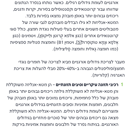
אורגניים לעומת גידולים רגילים. כאשר נותחו בנפרד הנתונים
שדווחו עבור קרוטנואידים וקסנטופילים בפירות, יקרות ודגנים,
ריכוזים גבוהים יותר באופן מובהק נמצאו בפירות בלבד.
המטא-אנליזות לא גילו הבדלים מובהקים לגבי שורה של
מטבוליטים משניים אחרים בעלי פעילות נוגדת חמצון, כולל סוגי
קרוטנואידים אחרים (כגון אלפא קָרוֹטן ולַייקוֹפֶּן), ויטמינים (כגון
אְַלפָא וגָמָא טוֹקוֹפֶרול
[5]
, ויטמין B1) וחומצות פנוליות ספציפיות
(כמו חומצה גָאלית וחומצה סָליצילית).
מעבר לצריכת גידולים אורגניים מביא לצריכה של חומרים נוגדי
חמצון/פוליפנולים הגבוהה ב-40%-20% מבלי להעלות את צריכת
האנרגיה (קלוריות).
רכיבי תזונה עיקריים וסיבים תזונתיים
– הן מטא-אנליזה משוקללת
והן מטא-אנליזת לא משוקללת גילתה ריכוזים גבוהים יותר באופן
מובהק של כלל פחמימות, וריכוזים נמוכים יותר באופן מובהק של
חלבונים, חומצות אמיניות וסיבים תזונתיים בגידולים אורגניים
ומוצריהם לעומת גידולים רגילים. המטא-אנליזה הלא משוקללת
מצאה גם ריכוזים גבוהים יותר של סוכרים מחזרים בגידולים
האורגניים. בניתוח נפרד של חלבונים וחומצות אמיניות בירקות