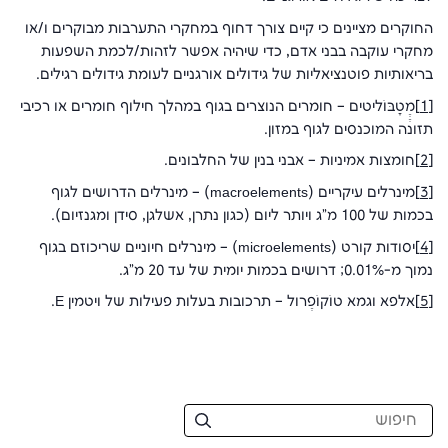
החוקרים מציינים כי קיים צורך דחוף במחקרי התערבות מבוקרים ו/או
מחקרי עוקבה בבני אדם, כדי שיהיה אפשר לזהות/לכמת השפעות
בריאותיות פוטנציאליות של גידולים אורגניים לעומת גידולים רגילים.
[1]
מֶֶטָבּוֹליטים – חומרים הנוצרים בגוף במהלך חילוף חומרים או רכיבי
תזונה המוכנסים לגוף במזון.
[2]
חומצות אמיניות – אבני בנין של החלבונים.
[3]
מינרלים עיקריים (macroelements) – מינרלים הדרושים לגוף
בכמות של 100 מ"ג ויותר ליום (כגון נתרן, אשלגן, סידן ומגנזיום).
[4]
יסודות קורט (microelements) – מינרלים חיוניים שריכוזם בגוף
נמוך מ-0.01%; דרושים בכמות יומית של עד 20 מ"ג.
[5]
אלפא וגמא טוֹקוֹפֶרול – תרכובות בעלות פעילות של ויטמין E.