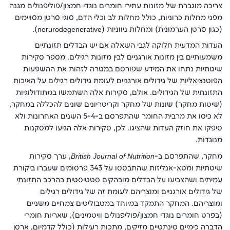
צריכה מוגברת של מזונות עתירי חומרים נוגדי חמצון/פוליפנולים מגנה
מפני מחלות כרוניות, כולל מחלות לב וכלי הדם, סוגי סרטן מסויימים
(כגון סרטן הערמונית) ומחלות ניווניות (nerurodegenerative).
העדות המדעית חלוקה לגבי השאלה אם יש הבדלים תזונתיים
משמעותיים בין מזונות אורגניים לבין מזונות רגילים. מספר סקירות
שיטתיות נתחו את המידע שפורסם במטרה לזהות את ההשפעות
הפוטנציאליות של גידולים אורגניים לעומת גידולים רגילים על האיכות
התזונתית של הגידולים. אולם, סקירות אלה השתמשו במתודולוגיות
(שיטות מחקר) שונות של מחקר וקריטריונים שונים להכללה במחקר,
לא כיסו את מרבית החומר שהתפרסם ב-5-4 השנים האחרונות ולא
סיפקו את חוזק העדות שהציגו. לכן, סקירות אלה הגיעו למסקנות
מנוגדות.
מחקר, שהתפרסם ב-
British Journal of Nutrition
, ערך סקירות
שיטתיות ומטא-אנליזות שהתבססו על 343 פרסומים שעברו ביקורת
עמיתים ושהצביעו על הבדלים מובהקים סטטיסטית בהרכב התזונתי
של גידולים אורגניים ומוצריהם לעומת זה של גידולים רגילים
ומוצריהם. המחקר התמקד במיוחד במטבוליטים צמחיים משניים
(בפרט חומרים נוגדי חמצון/פוליפנולים וְויטמינים), שאריות חומרי
הדברה כימיים סינתטיים מזיקים, מתכות רעילות (כולל קדמיום, ארסן