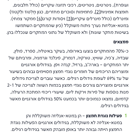
ועופרת), ניטרטים, ניטריטים, רכיבי תזונה עיקריים (כולל חלבונים,
חומצות אמיניות
[2]
, פחמימות וסוכרים מחזרים, כגון מַלְטוֹז ולַקְטוֹז)
ומינרלים (כולל מינרלים עיקריים
[3]
ויסודות קורט
[4]
ממקור צמחי).
במטא-אנליזות נערך ניתוח משוקלל (כיון שהמחקרים השתמשו
בשיטות מחקר שונות) ולא משוקלל של נתוני המחקרים שנכללו בהן.
ממצאים
כ-70% מהמחקרים בוצעו באירופה, בעיקר באיטליה, ספרד, פולין,
שבדיה, צ'כיה, שווייץ, טורקיה, דנמרק, פינלנד וגרמניה, ומרביתם של
יתר המחקרים – בארה"ב, ברזיל, קנדה ויפן. בגידולים אורגניים
ומוצריהם הריכוזים של חומרים נוגדי חמצון מסויימים גבוהים בשיעור
של עד 69% לעומת גידולים רגילים. כאשר עוברים לצריכת גידולים
אורגניים ומוצריהם צורכים נוגדי חמצון בכמות השווה לצריכה של 2-1
מנות נוספות של פירות וירקות ליום. שיעורי ריכוזי המתכת הרעילה,
קדמיום, נמצאו כנמוכים יותר בכמעט 50% בגידולים אורגניים מאשר
בגידולים רגילים.
פעילות נוגדת חמצון
– הן במטא-אנליזה משוקללת והן
במטא-אנליזה לא משוקללת, בגידולים אורגניים הפעילות נוגדת
החמצון הייתה גבוהה יותר באופן מובהק מאשר בגידולים רגילים.