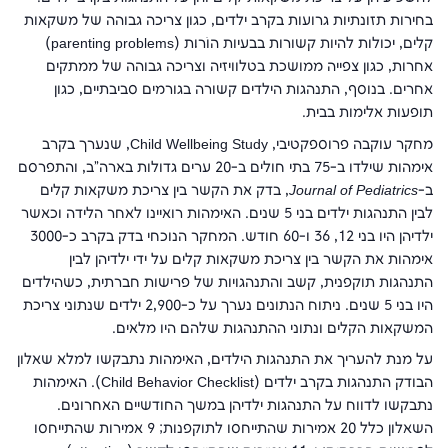
בחירות תזונתיות גרועות בקרב ילדים, כגון צריכה גבוהה של משקאות
קלים, יכולות להיות קשורות בבעיות הוֹרוּת (
parenting problems
)
אחרות, כגון צפייה ממושכת בטלוויזיה וצריכה גבוהה של ממתקים
אחרים. בנוסף, התנהגות הילדים קשורה בגורמים סביבתיים, כגון
תופעות אלימות בבית.
מחקר עוקבה פרוספקטיבי,
Child Wellbeing Study
, שנערך בקרב
אימהות שילדו ב-75 בתי חולים ב-20 ערים גדולות בארה"ב, והתפרסם
ב-
Journal of Pediatrics
, בדק את הקשר בין צריכת משקאות קלים
לבין התנהגות ילדים בני 5 שנים. האימהות רואיינו לאחר הלידה וכאשר
ילדיהן היו בני 12, 36 ו-60 חודש. המחקר הנוכחי בדק בקרב כ-3000
אימהות את הקשר בין צריכת משקאות קלים על ידי ילדיהן לבין
התנהגות תוקפנית, קשב והתנהגויות של פרישות חברתית, כשהילדים
היו בני 5 שנים. ניתוח הנתונים נערך על כ-2,900 ילדים שנתוני צריכת
המשקאות הקלים ונתוני ההתנהגות שלהם היו מלאים.
על מנת להעריך את התנהגות הילדים, האימהות נתבקשו למלא שאלון
הבודק התנהגות בקרב ילדים (
Child Behavior Checklist
). האימהות
נתבקשו לדווח על התנהגות ילדיהן במשך החודשיים האחרונים.
השאלון כלל 20 אמירות שהתייחסו לתוקפנות; 9 אמירות שהתייחסו