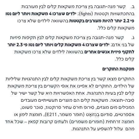
ב. קשר מנה-תגובה בין צריכת משקאות קלים לבין מעורבות
בהתכתשויות וקטטות (
fights
);
ילדים שצרכו 4 משקאות ויותר ליום נטו
פי 2.2 יותר להיות מעורבים בקטטות
בהשוואה לילדים שלא צרכו
משקאות קלים כלל.
ג. קשר מנה-תגובה בין צריכת משקאות קלים לבין תקיפות פיזיות
של בני אדם;
ילדים שצרכו 4 משקאות קלים ויותר ליום נטו פי 2.3 יותר
לתקוף פיזית אנשים אחרים
בהשוואה לילדים שלא צרכו משקאות
קלים כלל.
מסקנות החוקרים
החוקרים מצאו קשר בין צריכת משקאות קלים לבין התנהגויות שליליות
של הילדים. החוקרים לא אִפיינו את אופי הקשרים בין צריכת משקאות
קלים לבין בעיות התנהגות. אחת האפשרויות היא של קשר ישיר של
סיבה-תוצאה. משקאות קלים הם מוצרים תעשייתיים מעובדים
המכילים מים מוגזים, סירופ תירס עתיר פרוקטוז, סוכר פשוט,
אספרטיים, סודיום בֶּנְזוֹאָט (חומר משמר,
E211
), חומצת לימון או
חומצה זרחתית (חומרים משמרים) ולעתים קרובות קפאין ‒ שכל אחד
מהם עלול להשפיע על התנהגות.