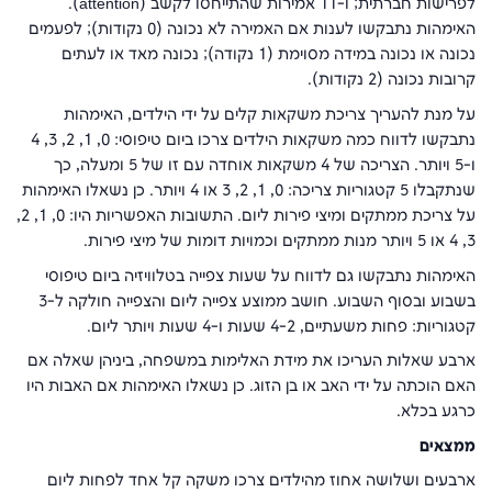
לפרישות חברתית; ו-11 אמירות שהתייחסו לקשב (
attention
).
האימהות נתבקשו לענות אם האמירה לא נכונה (0 נקודות); לפעמים
נכונה או נכונה במידה מסוימת (1 נקודה); נכונה מאד או לעתים
קרובות נכונה (2 נקודות).
על מנת להעריך צריכת משקאות קלים על ידי הילדים, האימהות
נתבקשו לדווח כמה משקאות הילדים צרכו ביום טיפוסי: 0, 1, 2, 3, 4
ו-5 ויותר. הצריכה של 4 משקאות אוחדה עם זו של 5 ומעלה, כך
שנתקבלו 5 קטגוריות צריכה: 0, 1, 2, 3 או 4 ויותר. כן נשאלו האימהות
על צריכת ממתקים ומיצי פירות ליום. התשובות האפשריות היו: 0, 1, 2,
3, 4 או 5 ויותר מנות ממתקים וכמויות דומות של מיצי פירות.
האימהות נתבקשו גם לדווח על שעות צפייה בטלוויזיה ביום טיפוסי
בשבוע ובסוף השבוע. חושב ממוצע צפייה ליום והצפייה חולקה ל-3
קטגוריות: פחות משעתיים, 4-2 שעות ו-4 שעות ויותר ליום.
ארבע שאלות העריכו את מידת האלימות במשפחה, ביניהן שאלה אם
האם הוכתה על ידי האב או בן הזוג. כן נשאלו האימהות אם האבות היו
כרגע בכלא.
ממצאים
ארבעים ושלושה אחוז מהילדים צרכו משקה קל אחד לפחות ליום