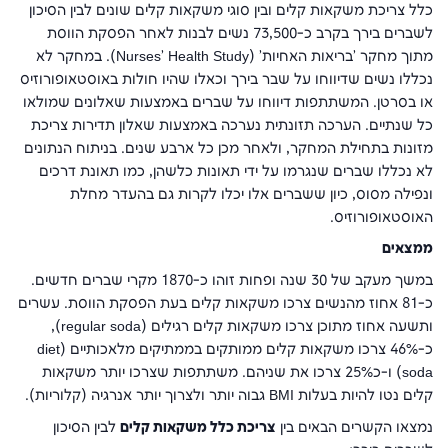
כלל צריכת משקאות קלים ובין סוגי משקאות קלים שונים לבין הסיכון
לשברים בירך בקרב כ-73,500 נשים לבנות לאחר הפסקת הווסת
מתוך מחקר 'בריאות האחיות' (
Nurses' Health Study
). במחקר לא
נכללו נשים שדיווחו על שבר בירך וכאלו שהיו חולות באוסטאופורוזיס
או בסרטן. המשתתפות דיווחו על שברים באמצעות שאלונים שמולאו
כל שנתיים. הערכה תזונתית נערכה באמצעות שאלון תדירות צריכת
מזונות בתחילת המחקר, ולאחר מכן כל ארבע שנים. בניתוח הנתונים
לא נכללו שברים שנגרמו על ידי תאונות כלשהן, כמו תאונת דרכים
ונפילה מסוס, כיון ששברים אלו יכלו לקרות גם בהעדר מחלת
האוסטאופורוזיס.
ממצאים
במשך מעקב של 30 שנה ופחות זוהו כ-1870 מקרי שברים חדשים.
כ-81 אחוז מהנשים צרכו משקאות קלים בעת הפסקת הווסת. עשרים
ותשעה אחוז מתוכן צרכו משקאות קלים רגילים (
regular soda
),
כ-46% צרכו משקאות קלים ממותקים בממתיקים מלאכותיים (
diet
soda
) ו-כ25% צרכו את שניהם. משתתפות שצרכו יותר משקאות
קלים נטו להיות בעלות
BMI
גבוה יותר ולצרוך יותר אנרגיה (קלוריות).
נמצאו הקשרים הבאים בין
צריכת כלל משקאות קלים
לבין הסיכון