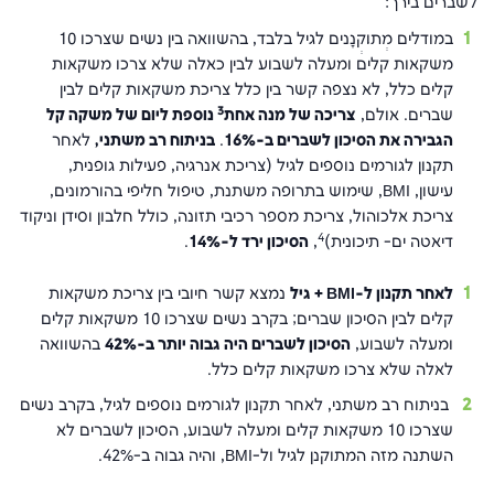
לשברים בירך:
במודלים מְתוּקְנָנים לגיל בלבד, בהשוואה בין נשים שצרכו 10
משקאות קלים ומעלה לשבוע לבין כאלה שלא צרכו משקאות
קלים כלל, לא נצפה קשר בין כלל צריכת משקאות קלים לבין
3
שברים. אולם,
צריכה של מנה אחת
נוספת ליום של משקה קל
הגבירה את הסיכון לשברים ב-16%
.
בניתוח רב משתני,
לאחר
תקנון לגורמים נוספים לגיל (צריכת אנרגיה, פעילות גופנית,
עישון,
BMI
, שימוש בתרופה משתנת, טיפול חליפי בהורמונים,
צריכת אלכוהול, צריכת מספר רכיבי תזונה, כולל חלבון וסידן וניקוד
4
דיאטה ים- תיכונית)
,
הסיכון ירד ל-14%
.
לאחר תקנון ל-
BMI
+ גיל
נמצא קשר חיובי בין צריכת משקאות
קלים לבין הסיכון שברים; בקרב נשים שצרכו 10 משקאות קלים
ומעלה לשבוע,
הסיכון לשברים היה גבוה יותר ב-42%
בהשוואה
לאלה שלא צרכו משקאות קלים כלל.
בניתוח רב משתני, לאחר תקנון לגורמים נוספים לגיל, בקרב נשים
שצרכו 10 משקאות קלים ומעלה לשבוע, הסיכון לשברים לא
השתנה מזה המתוקנן לגיל ול-
BMI
, והיה גבוה ב-42%.