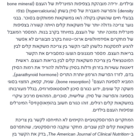
ובילדים. ירידה מובהקת בצפיפות המינרלית של העצם (
bone mineral
density
) והפרשה מוגברת של סידן בשתן (
hypercalciuria
) נצפו
בבעלי חיים שהושקו בקולה וְ/או במשקאות ממותקים בסוכר. בבני
נוער צריכה גדולה יותר של משקאות קלים הייתה קשורה בצפיפות
מינרלית נמוכה יותר של העצם, במיוחד בקרב בנות. המספר המוגבל
של מחקרים אפידמיולוגיים ארוכי-טווח בקרב מבוגרים לא אִפשר
להגיע למסקנות כלשהן לגבי הקשר בין צריכת משקאות קלים לבין
בריאות העצם. מספר מנגנונים הוצעו כמסבירים את הקשר
הפוטנציאלי בין צריכת משקאות קלים לבין בריאות העצם. ראשית
דיאטות עשירות בזרחן ודלות בסידן עלולות להוריד את רמות הסידן
בדם, לזרז הפרשת הורמון יותרת התריס (
parathyroid hormone
),
1
המביא לספיגת העצם
(
bone resorption
). שנית, קפאין, המצוי בסוגי
משקה קל שונים, ידוע כגורם סיכון לאוסטאופורוזיס, בגלל מעורבותו
בספיגה והפרשה של סידן. שלישית, סוכרים, המהווים מרכיב עיקרי
2
במשקאות קלים רגילים, זוהו כגורם חשוב בהוֹמֵאוֹסְטָזיס
המינרלים
וצפיפות העצם בילדים.
המחקרים הפרוספקטיביים הקיימים לא התייחסו לקשר בין צריכת
משקאות קלים לבין שברים. מחקר עוקבה פרוספקטיבי, שהתפרסם
ב-
The American Journal of Clinical Nutrition
, בדק את הקשר בין