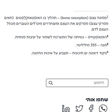
1
ספיגת עצם (
bone resorption
) ‒ תהליך בו האוֹסְְטֵאוקְלָסְטים (תאים
מפרקי עצם) מפרקים את העצם ומשחררים מינרלים העוברים מנוזל
העצם לדם.
2
הוֹמֵאוֹסְטָזיס ‒ נטייתה של המערכת לשמור על יציבות פנימית.
3
מנה ‒ 355 מיליליטר.
4
ניקוד דיאטה ים תיכונית ‒ מצביע על איכות התזונה.
שתפו אותי