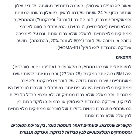
ואשר לא טופלו באינסולין. הערכה תזונתית נעשתה על ידי שאלון
שחזור מזון של 24 שעות שקדמו לראיון. בשאלון נרשמו המזונות
4
3
והמשקאות שנצרכו, סוגי הסוכר (סוכרוז
ופרוקטוז
) והממתיקים
המלאכותיים (אספרטיים, סוכרזית). המשתתפים סווגו לצרכני
ממתיקים מלאכותיים ולכאלה שלא צרכו אותם, וגם על פי צריכה
גבוהה או נמוכה של סוכר (80% לעומת 20%, בהתאמה). חושב
5
אינדקס התנגודת לאינסולין
(
HOMA-IR
).
ממצאים
למשתתפים שצרכו ממתיקים מלאכותיים (אספרטיים או סוכרזית)
היה
BMI
גבוה יותר במקצת (28 מול 27) והם נטו יותר להיות נשים.
משתתפים שצרכו כמות גדולה של סוכר או פרוקטוז ולא צרכו
ממתיקים מלאכותיים היו צעירים יותר. משתתפים שצרכו סוכרזית היו
מבוגרים יותר מאלה שלא צרכו ממתיק זה. לא נמצא הבדל בסבילות
לגלוקוז, אינדקס התנגודת לאינסולין או ברמות הגלוקוז בצום בין
המשתתפים שצרכו כמויות גדולות של סוכר או ממתיקים מלאכותיים
לבין אלה שלא צרכו אותם.
הקשרים שנמצאו, שעתיים לאחר העמסת סוכר, בין צריכת הסוכרים
והממתיקים המלאכותיים לבין סבילות לגלוקוז, אינדקס תנגודת