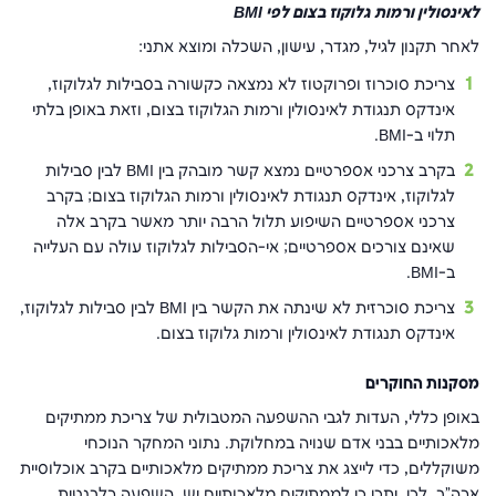
לאינסולין ורמות גלוקוז בצום לפי
BMI
לאחר תקנון לגיל, מגדר, עישון, השכלה ומוצא אתני:
צריכת סוכרוז ופרוקטוז לא נמצאה כקשורה בסבילות לגלוקוז,
אינדקס תנגודת לאינסולין ורמות הגלוקוז בצום, וזאת באופן בלתי
תלוי ב-
BMI
.
בקרב צרכני אספרטיים נמצא קשר מובהק בין
BMI
לבין סבילות
לגלוקוז, אינדקס תנגודת לאינסולין ורמות הגלוקוז בצום; בקרב
צרכני אספרטיים השיפוע תלול הרבה יותר מאשר בקרב אלה
שאינם צורכים אספרטיים; אי-הסבילות לגלוקוז עולה עם העלייה
ב-
BMI
.
צריכת סוכרזית לא שינתה את הקשר בין
BMI
לבין סבילות לגלוקוז,
אינדקס תנגודת לאינסולין ורמות גלוקוז בצום.
מסקנות החוקרים
באופן כללי, העדות לגבי ההשפעה המטבולית של צריכת ממתיקים
מלאכותיים בבני אדם שנויה במחלוקת. נתוני המחקר הנוכחי
משוקללים, כדי לייצג את צריכת ממתיקים מלאכותיים בקרב אוכלוסיית
ארה"ב. לכן, יתכן כי לממתיקים מלאכותיים יש השפעה רלבנטית