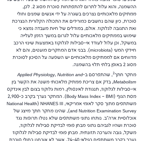
ההשמנה, והוא עלול לתרום להתפתחות סוכרת מסוג 2. לכן,
ממתיקים מלאכותיים נצרכים בשגרה על ידי אנשים שמנים וחולי
סוכרת, כיון שהם נחשבים כמורידים את התכולה הקלורית הנצרכת
ואת התגובה לגלוקוז. אולם, במודלים של חיות מעבדה נמצא כי
שימוש בממתיקים מלאכותיים עלול לגרום במשך הזמן לעלייה
במשקל, וכן עלול לעודד אי-סבילות לגלוקוז באמצעות שינוי הרכב
חיידקי המעי (
microbiota
). בבני אדם המחקרים מועטים, והם לא
מדווחים אם לממתיקים מלאכותיים יש השפעה על הסיכון לסוכרת
מסוג 2 באופן בלתי תלוי בהשמנה.
2
מחקר חתך
, שהתפרסם ב-
Applied Physiology, Nutrition and
Metabolism
, בדק אם צריכת ממתיק מלאכותי משנה את הקשר בין
אי-סבילות לגלוקוז, תנגודת לאינסולין, רמות גלוקוז בצום לבין אינדקס
מסת הגוף (
Body Mass Index – BMI
). המחקר נערך בקרב כ-2,900
משתתפים מתוך סקר לאומי אמריקאי,
NHANES III
(
National Health
and Nutrition Examination Survey
), שהינו מחקר חתך מייצג של
אוכלוסיית ארה"ב. נותחו נתוני משתתפים שלא נטלו תרופות נגד
סוכרת ושהיו לגביהם נתוני מבחן פּוּמי לבדיקת סבילות לגלוקוז,
משקל, גובה והערכה תזונתית. מבחן פּוּמי לבדיקת סבילות לגלוקוז
נערך בקרב משתתפים בגילאי 74-40, אשר לא אובחנו כחולי סוכרת