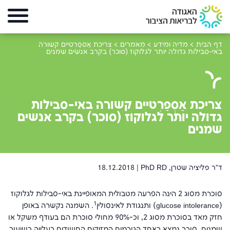
דף הבית
>
מדיה ומידע
>
מאמרים
>
צריכת אַסְפַּרְטיים קשורה
באי-סבילות גדולה יותר לגלוקוז (סוכר) בקרב אנשים שמנים
צריכת אַסְפַּרְטיים קשורה באי-סבילות
גדולה יותר לגלוקוז (סוכר) בקרב אנשים
שמנים
ד"ר פליציה שטרן, PhD RD |
18.12.2018
סוכרת מסוג 2 הינה הפרעה מטבולית המאופיינת באי-סבילות לגלוקוז
1
(
glucose intolerance
) ותנגודת לאינסולין
. השמנה נקשרה באופן
חזק מאד בסוכרת מסוג 2, וכ-90% מחולי סוכרת הם בעודף משקל או
שמנים. סוכר נמצא כאחד הגורמים המזיקים החשודים בעלייה בשיעור