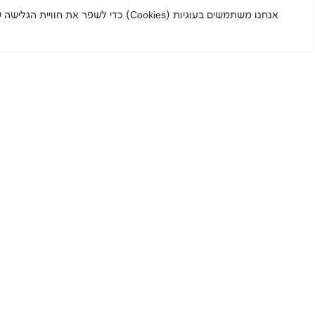
אנחנו משתמשים בעוגיות (Cookies) כדי
הירשמו לניוזלטר שלנו והישארו
מעודכנים.ות
שם פרטי
שם משפחה
מייל
טלפון
מדיניות הפרטיות
אני מאשר/ת את תנאי
שעות מענה טלפוני אנושי 8:00-15:00
טלפון
02-5656900
מוקד טלפוני שלא בשעות המענה