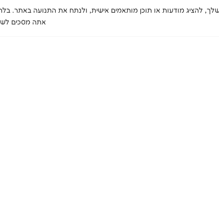
 לשפר את חוויית הגלישה שלך, להציג מודעות או תוכן מותאמים אישית, ולנתח את התנועה באתר
אתה מסכים לשימ
אודות
השירותים
שירות לעסקים
המיזמ
שלנו
אודות האגודה
העסקת אנשים
האנשים שלנו
עם מוגבלויות
טיפול בהתמכרויות
פריסה ארצית
ייצור ושירות
שיקום וחונכות
מסמכי האגודה
לעסקים
טיפול בבריאות
רכישה מהמיזמים
הנפש
שלנו
קידום בריאות
וסביבה
בטיחות ואיכות מזון
ומים
שירותים נוספים