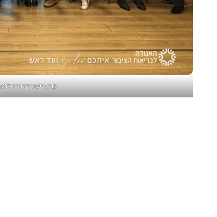
קורס ייעוץ קריירה למ