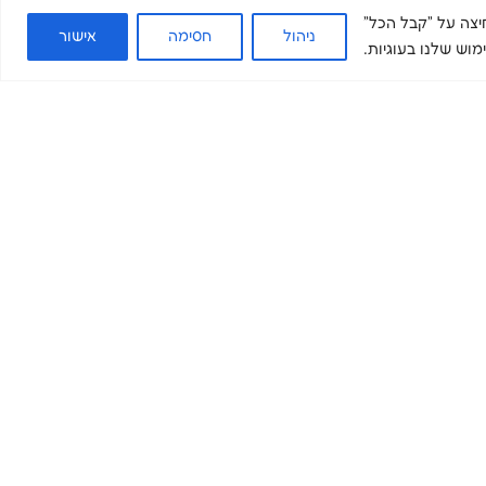
. בלחיצה על "קבל הכל"
ניהול
חסימה
אישור
וש שלנו בעוגיות.
ים שלנו
בואו להשפיע
מדיה ומידע
צרו קשר
תרומה
מאמרים
התנדבות
מה חדש
קריירה
מן התקשורת
הכשרות מקצועיות