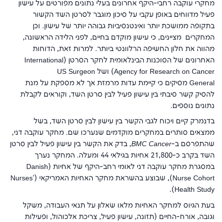
מחקרי עוקבה רחבי-היקף אחרונים בעלי נתונים מפורטים על עישון
פעיל מדווחים באופן עקבי על סיכון מוגבר לסרטן השד הקשור
בתקופה ממושכת יותר ואינטנסיביות גבוהה יותר של עישון. וכן
המחקרים מציינים, כי עישון מוקדם בחיים, לפני הלידה הראשונה,
מהווה את חלון החשיפה הרלוונטי ביותר. למרות זאת, הדוחות
האחרונים של הסוכנות הבינלאומית לחקר הסרטן (
International
Agency for Research on Cancer
) ושל
US Surgeon
General
מסיקים כי קיימת עדות מרמזת אך לא מספקת על מנת
להסיק קשר סיבתי בין עישון פעיל לבין סרטן השד, וקוראים לקבלת
נתונים נוספים.
בדנמרק קיים ויכוח לגבי הקשר בין עישון לבין סרטן השד, בשל
ממצאים סותרים במחקרים מוקדמים שנערכו שם. מחקר עוקבה דני,
שהתפרסם ב-
BMC Cancer
, בדק את הקשר בין עישון פעיל לבין סרטן
השד בקרב כ-21,800 אחיות בגילאי 44 ומעלה. המחקר נערך
במסגרת מחקר עוקבה דני לאומי רחב-היקף של אחיות (
Danish
Nurse Cohort
), שבוצע בהשראת מחקר האחיות האמריקאי (
Nurses’
).
Health Study
בעת הגיוס למחקר האחיות מלאו שאלון על תנאי העבודה, משקל
וגובה, אורח-החיים (תזונה, עישון פעיל, צריכת אלכוהול, ופעילות