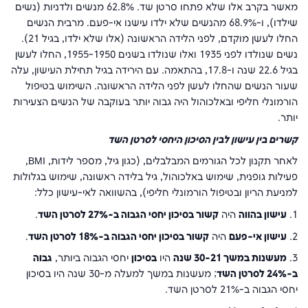
מאשר בקרב אלו שלא פתחו סרטן שד. 62.8% מנשים ולדניות (נשים
שילדו), ו-68.9% מהנשים שלא ילדו עישנו אי-פעם. מרבית הנשים
החלו לעשן מוקדם, לפני הלידה הראשונה (אלו שלא ילדו, בגיל 21).
נשים שנולדו לפני 1935 ואלו שנולדו בשנים 1955-1950, החלו לעשן
בגיל 22.6 שנה ו-17.8, בהתאמה. עם הירידה בגיל תחילת העישון, עלה
שעור הנשים שהחלו לעשן לפני הלידה הראשונה. השימוש בטיפול
הורמונלי חליפי ובאלכוהול היה גבוה יותר בעוקבה של הנשים הצעירות
יותר.
קשרים בין עישון לבין הסיכון היחסי לסרטן השד
לאחר תקנון לכל הגורמים המבלבלים, (כגון גיל, מספר לידות,
BMI
,
פעילות גופנית, שימוש באלכוהול, גיל בלידה ראשונה, שימוש בגלולות
למניעת הריון ובטיפול הורמונלי חליפי), בהשוואה לאי-עישון כלל:
1.
עישון בהווה
היה
קשור בסיכון יחסי הגבוה ב-27% לסרטן השד
.
2.
עישון אי-פעם
היה
קשור בסיכון יחסי הגבוה ב-18% לסרטן השד
.
3.
מעשנות במשך 30-21 שנה
היו
בסיכון
יחסי הגבוה ביותר,
גבוה
ב-24% לסרטן השד
; מעשנות במשך למעלה מ-30 שנה היו בסיכון
יחסי הגבוה ב-21% לסרטן השד.