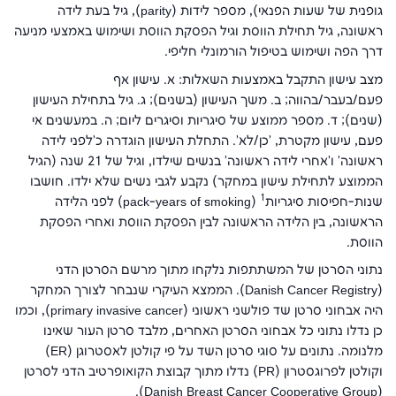
גופנית של שעות הפנאי), מספר לידות (
parity
), גיל בעת לידה
ראשונה, גיל תחילת הווסת וגיל הפסקת הווסת ושימוש באמצעי מניעה
דרך הפה ושימוש בטיפול הורמונלי חליפי.
מצב עישון התקבל באמצעות השאלות: א. עישון אף
פעם/בעבר/בהווה; ב. משך העישון (בשנים); ג. גיל בתחילת העישון
(שנים); ד. מספר ממוצע של סיגריות וסיגרים ליום; ה. במעשנים אי
פעם, עישון מקטרת, 'כן/לא'. התחלת העישון הוגדרה כ'לפני לידה
ראשונה' ו'אחרי לידה ראשונה' בנשים שילדו, וגיל של 21 שנה (הגיל
הממוצע לתחילת עישון במחקר) נקבע לגבי נשים שלא ילדו. חושבו
1
שנות-חפיסות סיגריות
(
pack-years of smoking
) לפני הלידה
הראשונה, בין הלידה הראשונה לבין הפסקת הווסת ואחרי הפסקת
הווסת.
נתוני הסרטן של המשתתפות נלקחו מתוך מרשם הסרטן הדני
(
Danish Cancer Registry
). הממצא העיקרי שנבחר לצורך המחקר
היה אבחוני סרטן שד פולשני ראשוני (
primary invasive cancer
), וכמו
כן נדלו נתוני כל אבחוני הסרטן האחרים, מלבד סרטן העור שאינו
מלנומה. נתונים על סוגי סרטן השד על פי קולטן לאסטרוגן (
ER
)
וקולטן לפרוגסטרון (
PR
) נדלו מתוך קבוצת הקואופרטיב הדני לסרטן
).
Danish Breast Cancer Cooperative Group
(