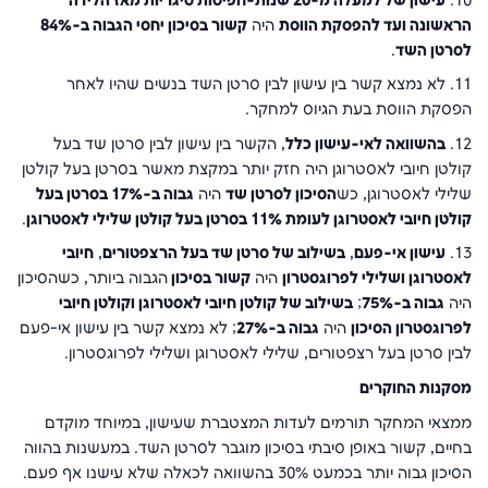
10.
עישון של למעלה מ-20 שנות-חפיסות סיגריות מאז הלידה
הראשונה ועד להפסקת הווסת
היה
קשור בסיכון יחסי הגבוה ב-84%
לסרטן השד
.
11. לא נמצא קשר בין עישון לבין סרטן השד בנשים שהיו לאחר
הפסקת הווסת בעת הגיוס למחקר.
12.
בהשוואה לאי-עישון כלל
, הקשר בין עישון לבין סרטן שד בעל
קולטן חיובי לאסטרוגן היה חזק יותר במקצת מאשר בסרטן בעל קולטן
שלילי לאסטרוגן, כש
הסיכון לסרטן שד
היה
גבוה ב-17% בסרטן בעל
קולטן חיובי לאסטרוגן לעומת 11% בסרטן בעל קולטן שלילי לאסטרוגן
.
13.
עישון אי-פעם
,
בשילוב של סרטן שד בעל הרצפטורים
,
חיובי
לאסטרוגן ושלילי לפרוגסטרון
היה
קשור בסיכון
הגבוה ביותר, כשהסיכון
היה
גבוה ב-75%
;
בשילוב של קולטן חיובי לאסטרוגן וקולטן חיובי
לפרוגסטרון הסיכון
היה
גבוה ב-27%
; לא נמצא קשר בין עישון אי-פעם
לבין סרטן בעל רצפטורים, שלילי לאסטרוגן ושלילי לפרוגסטרון.
מסקנות החוקרים
ממצאי המחקר תורמים לעדות המצטברת שעישון, במיוחד מוקדם
בחיים, קשור באופן סיבתי בסיכון מוגבר לסרטן השד. במעשנות בהווה
הסיכון גבוה יותר בכמעט 30% בהשוואה לכאלה שלא עישנו אף פעם.