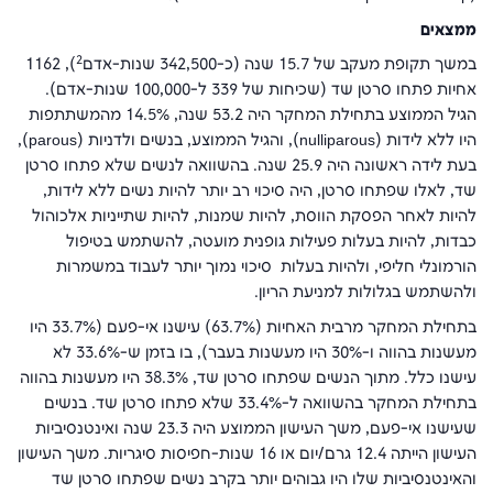
ממצאים
2
במשך תקופת מעקב של 15.7 שנה (כ-342,500 שנות-אדם
), 1162
אחיות פתחו סרטן שד (שכיחות של 339 ל-100,000 שנות-אדם).
הגיל הממוצע בתחילת המחקר היה 53.2 שנה, 14.5% מהמשתתפות
היו ללא לידות (
nulliparous
), והגיל הממוצע, בנשים ולדניות (
parous
),
בעת לידה ראשונה היה 25.9 שנה. בהשוואה לנשים שלא פתחו סרטן
שד, לאלו שפתחו סרטן, היה סיכוי רב יותר להיות נשים ללא לידות,
להיות לאחר הפסקת הווסת, להיות שמנות, להיות שתייניות אלכוהול
כבדות, להיות בעלות פעילות גופנית מועטה, להשתמש בטיפול
הורמונלי חליפי, ולהיות בעלות סיכוי נמוך יותר לעבוד במשמרות
ולהשתמש בגלולות למניעת הריון.
בתחילת המחקר מרבית האחיות (63.7%) עישנו אי-פעם (33.7% היו
מעשנות בהווה ו-30% היו מעשנות בעבר), בו בזמן ש-33.6% לא
עישנו כלל. מתוך הנשים שפתחו סרטן שד, 38.3% היו מעשנות בהווה
בתחילת המחקר בהשוואה ל-33.4% שלא פתחו סרטן שד. בנשים
שעישנו אי-פעם, משך העישון הממוצע היה 23.3 שנה ואינטנסיביות
העישון הייתה 12.4 גרם/יום או 16 שנות-חפיסות סיגריות. משך העישון
והאינטנסיביות שלו היו גבוהים יותר בקרב נשים שפתחו סרטן שד