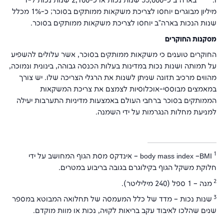
ו. בארה"ב כ-33,000 שנות נכות או כ-2,100 שנות נכות ל-1
מיליון מבוגרים יוחסו לצריכת משקאות ממותקים בסוכר; כ-1% מכלל
שנות הנכות בארה"ב יוחסו לצריכת משקאות ממותקים בסוכר.
מסקנות החוקרים
החוקרים טוענים כי משקאות ממותקים בסוכר, אשר עלולים להשפיע
על תמותה ושנות נכות במדינות בעלות הכנסה גבוהה, בינונית ונמוכה,
מהווים מרכיב תזונה שניתן לשנות את הרגלי הצריכה שלו. יש צורך
במאמצים מבוססי-אוכלוסיות לצמצם את צריכת המשקאות
הממותקים בסוכר ברחבי העולם באמצעות מדיניות התערבות יעילה
למניעת מחלות הנגרמות על ידי השמנה.
1
BMI
–
body mass index
– אינדקס מסת הגוף המחושב על ידי
חלוקת משקל הגוף בקילוגרם בגובה בריבוע במטרים.
2
מנה – 1 ספל (240 מיליליטר).
3
שנות נכות – מדד של כלל המעמסה של תחלואה המבוטא במספר
שנים שהלכו לאיבוד עקב בריאות לקויה, נכות או מוות מוקדם.