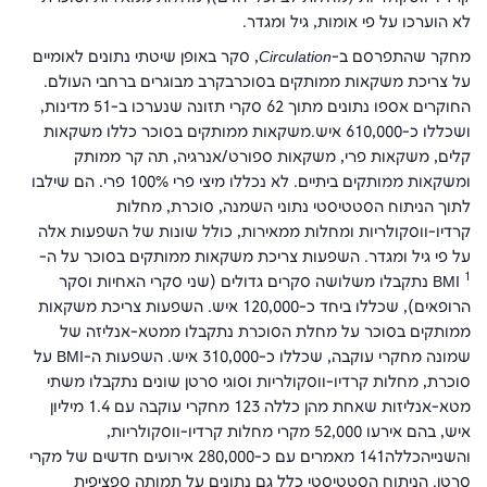
לא הוערכו על פי אומות, גיל ומגדר.
מחקר שהתפרסם ב-
Circulation
, סקר באופן שיטתי נתונים לאומיים
על צריכת משקאות ממותקים בסוכרבקרב מבוגרים ברחבי העולם.
החוקרים אספו נתונים מתוך 62 סקרי תזונה שנערכו ב-51 מדינות,
ושכללו כ-610,000 איש.משקאות ממותקים בסוכר כללו משקאות
קלים, משקאות פרי, משקאות ספורט/אנרגיה, תה קר ממותק
ומשקאות ממותקים ביתיים. לא נכללו מיצי פרי 100% פרי. הם שילבו
לתוך הניתוח הסטטיסטי נתוני השמנה, סוכרת, מחלות
קרדיו-ווסקולריות ומחלות ממאירות, כולל שונות של השפעות אלה
על פי גיל ומגדר. השפעות צריכת משקאות ממותקים בסוכר על ה-
1
BMI
נתקבלו משלושה סקרים גדולים (שני סקרי האחיות וסקר
הרופאים), שכללו ביחד כ-120,000 איש. השפעות צריכת משקאות
ממותקים בסוכר על מחלת הסוכרת נתקבלו ממטא-אנליזה של
שמונה מחקרי עוקבה, שכללו כ-310,000 איש. השפעות ה-
BMI
על
סוכרת, מחלות קרדיו-ווסקולריות וסוגי סרטן שונים נתקבלו משתי
מטא-אנליזות שאחת מהן כללה 123 מחקרי עוקבה עם 1.4 מיליון
איש, בהם אירעו 52,000 מקרי מחלות קרדיו-ווסקולריות,
והשנייהכללה141 מאמרים עם כ-280,000 אירועים חדשים של מקרי
סרטן. הניתוח הסטטיסטי כלל גם נתונים על תמותה ספציפית