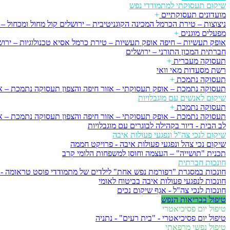
שיקום תעסוקתי למתמודדי נפש
מועדונים תעסוקתיים
+
ניצוצות – טירת הכרמל
המכינה הקוגניטיבית – ירושלים
קול מחול ומכחול – 
מפעלים מוגנים
+
אופק תעשיות – חיפה
אופק תעשיות – טירת כרמל
אסיא טכנולוגיות – ירו
חברתית
המכון התורני – ירושלים
תעסוקה מעברית
+
רשת מסעדות מאי וואי
תעסוקה נתמכת
+
תעסוקה נתמכת – אופק תעסוקתי – אזור חיפה והצפון
תעסוקה נתמכת – א
שיקום לאנשים עם מוגבלויות
תעסוקה נתמכת
+
תעסוקה נתמכת – אופק תעסוקתי – אזור חיפה והצפון
תעסוקה נתמכת – א
לב הבית - דיור בקהילה לבוגרים עם מוגבלויות
שיקום לנכי צה"ל ונפגעי פעולות איבה
שיקום נכי צהל ונפגעי פעולות איבה - פרויקט חממה
תכנית "תושייה" – העצמה וחוסן למשפחות הלומי קרב
חונכות חברתית
חונכות במסגרת "רפורמת נפש אחת" לילדים של מתמודדי פוסט טראומה - 
חונכות לנפגעי פעולות איבה בביטוח לאומי
חונכות לנכי צה"ל - אגף שיקום נכים
טיפול בבריאות הנפש
טיפול יום פסיכיאטרי
טיפול יום פסיכיאטרי - "בית רעים" - נתניה
טיפול נפשי מרפאתי