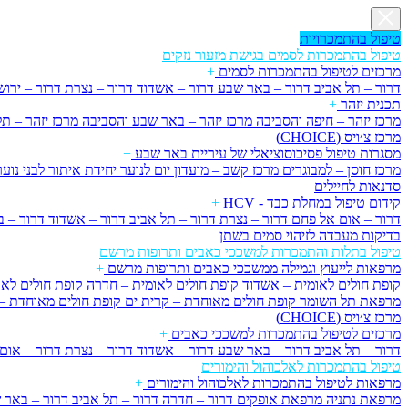
טיפול בהתמכרויות
טיפול בהתמכרות לסמים בגישת מזעור נזקים
מרכזים לטיפול בהתמכרות לסמים
+
דרור – תל אביב
דרור – באר שבע
דרור – אשדוד
דרור – נצרת
דרור – ירו
תכנית יזהר
+
מרכז יזהר – חיפה והסביבה
מרכז יזהר – באר שבע והסביבה
מרכז יזהר – ת
מרכז צ׳ויס (CHOICE)
מסגרות טיפול פסיכוסוציאלי של עיריית באר שבע
+
מרכז חוסן – למבוגרים
מרכז קשב – מועדון יום לנוער
יחידת איתור לבני נוער
סדנאות לחיילים
קידום טיפול במחלת כבד - HCV
+
דרור – אום אל פחם
דרור – נצרת
דרור – תל אביב
דרור – אשדוד
דרור – 
בדיקות מעבדה לזיהוי סמים בשתן
טיפול בתלות והתמכרות למשככי כאבים ותרופות מרשם
מרפאות לייעוץ וגמילה ממשככי כאבים ותרופות מרשם
+
קופת חולים לאומית – אשדוד
קופת חולים לאומית – חדרה
קופת חולים לא
מרפאת תל השומר
קופת חולים מאוחדת – קרית ים
קופת חולים מאוחדת 
מרכז צ׳ויס (CHOICE)
מרכזים לטיפול בהתמכרות למשככי כאבים
+
דרור – תל אביב
דרור – באר שבע
דרור – אשדוד
דרור – נצרת
דרור – אום
טיפול בהתמכרות לאלכוהול והימורים
מרפאות לטיפול בהתמכרות לאלכוהול והימורים
+
מרפאת נתניה
מרפאת אופקים
דרור – חדרה
דרור – תל אביב
דרור – באר