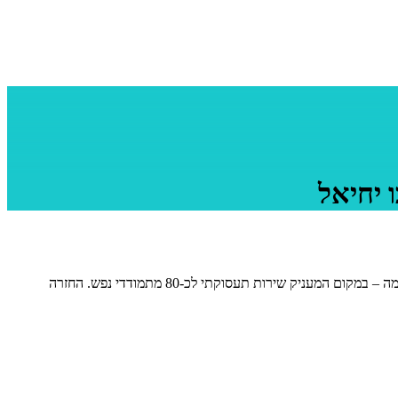
 יחיאל
במשך יותר מ-90 ימים, המפעל המוגן ״מפרשים״ של האגודה לבריאות הציבור באשדוד היה מושבת מפעילות, בעקבות רקטה שפגעה ביום תחילת המלחמה – במקום המעניק שירות תעסוקתי לכ-80 מתמודדי נפש. החזרה