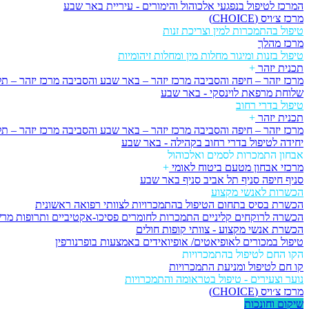
המרכז לטיפול בנפגעי אלכוהול והימורים - עיריית באר שבע
מרכז צ׳ויס (CHOICE)
טיפול בהתמכרות למין וצריכת זנות
מרכז מהלך
טיפול בזנות ומיגור מחלות מין ומחלות זיהומיות
תכנית יזהר
+
מרכז יזהר – חיפה והסביבה
מרכז יזהר – באר שבע והסביבה
מרכז יזהר – ת
שלוחת מרפאת לוינסקי - באר שבע
טיפול בדרי רחוב
תכנית יזהר
+
מרכז יזהר – חיפה והסביבה
מרכז יזהר – באר שבע והסביבה
מרכז יזהר – ת
יחידה לטיפול בדרי רחוב בקהילה - באר שבע
אבחון התמכרות לסמים ואלכוהול
מרכזי אבחון מטעם ביטוח לאומי
+
סניף חיפה
סניף תל אביב
סניף באר שבע
הכשרות לאנשי מקצוע
הכשרת בסיס בתחום הטיפול בהתמכרויות לצוותי רפואה ראשונית
הכשרה לרוקחים קליניים התמכרות לחומרים פסיכו-אקטיביים ותרופות מר
הכשרת אנשי מקצוע - צוותי קופות חולים
טיפול במכורים לאופיאטים/ אופיואידים באמצעות בופרנורפין
הקו החם לטיפול בהתמכרויות
קו חם לטיפול ומניעת התמכרויות
נוער וצעירים - טיפול בטראומה והתמכרויות
מרכז צ׳ויס (CHOICE)
שיקום וחונכות