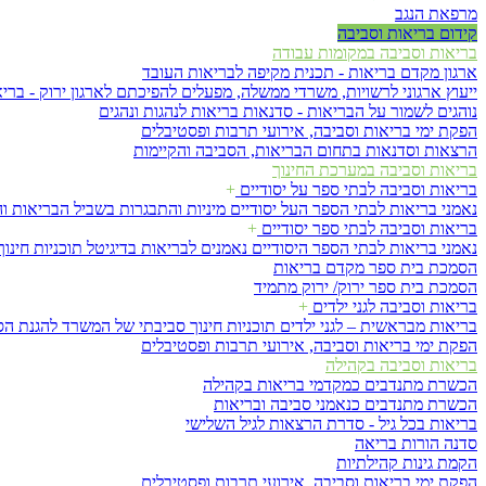
מרפאת הנגב
קידום בריאות וסביבה
בריאות וסביבה במקומות עבודה
ארגון מקדם בריאות - תכנית מקיפה לבריאות העובד
ייעוץ ארגוני לרשויות, משרדי ממשלה, מפעלים להפיכתם לארגון ירוק - בריא
נוהגים לשמור על הבריאות - סדנאות בריאות לנהגות ונהגים
הפקת ימי בריאות וסביבה, אירועי תרבות ופסטיבלים
הרצאות וסדנאות בתחום הבריאות, הסביבה והקיימות
בריאות וסביבה במערכת החינוך
בריאות וסביבה לבתי ספר על יסודיים
+
נאמני בריאות לבתי הספר העל יסודיים
מיניות והתבגרות
בשביל הבריאות ו
בריאות וסביבה לבתי ספר יסודיים
+
נאמני בריאות לבתי הספר היסודיים
נאמנים לבריאות בדיגיטל
תוכניות חינ
הסמכת בית ספר מקדם בריאות
הסמכת בית ספר ירוק/ ירוק מתמיד
בריאות וסביבה לגני ילדים
+
בריאות מבראשית – לגני ילדים
תוכניות חינוך סביבתי של המשרד להגנת ה
הפקת ימי בריאות וסביבה, אירועי תרבות ופסטיבלים
בריאות וסביבה בקהילה
הכשרת מתנדבים כמקדמי בריאות בקהילה
הכשרת מתנדבים כנאמני סביבה ובריאות
בריאות בכל גיל - סדרת הרצאות לגיל השלישי
סדנה הורות בריאה
הקמת גינות קהילתיות
הפקת ימי בריאות וסביבה, אירועי תרבות ופסטיבלים