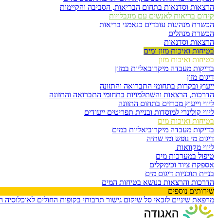
הרצאות וסדנאות בתחום הבריאות, הסביבה והקיימות
קידום בריאות לאנשים עם מוגבלויות
הכשרת מנהיגות עובדים כנאמני בריאות
הכשרת מנהלים
הרצאות וסדנאות
בטיחות ואיכות מזון ומים
בטיחות ואיכות מזון
בדיקות מעבדה מיקרובאליות במזון
דיגום מזון
ייעוץ ובקרות בתחומי התברואה והתזונה
הדרכות, הרצאות והשתלמויות בתחומי התברואה והתזונה
ליווי וייעוץ מכרזים בתחום התזונה
ליווי קולינרי למוסדות ובניית תפריטים ייעודים
בטיחות ואיכות מים
בדיקות מעבדה מיקרוביאליות במים
דיגום מי נופש ומי שתיה
ליווי מקוואות
טיפול במערכות מים
אספקת ציוד וכימקלים
בניית תוכניות דיגום מים
הדרכות והרצאות בנושא בטיחות המים
שירותים נוספים
מרפאת שיניים לזכאי סל שיקום
גישור תרבותי בקופות החולים לאוכלוסיה 