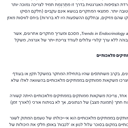
 הצפיפות האנרגטית בדרך זו מִתַרְגֶמֶת תמיד לצריכה נמוכה יותר
ת טובה יותר. ממצאי המחקרים בנושא אינם עקביים (חלקם הסיקו
ו שהם מזיקים, ובחלקם ההשפעות היו לא ברורות) ביחס לוויסות מאזן
Trends in Endocrinology 
, מסכם ומעריך מחקרים אחרונים, אשר
גבוהה ללא ערך קלורי עלולים לעודד צריכת-יתר של אנרגיה, משקל
יקים מלאכותיים
ה, סן-אנטוניו, למחלות לב, שנערך במשך 8-7 שנים, בקרב משתתפים שהיו בתחילת המחקר במשקל תקין או בעודף
שצרכו משקאות ממותקים בממתיקים מלאכותיים בהשוואה לאלו שלא
ל אחד, צריכת משקאות ממותקים בממתיקים מלאכותיים הייתה קשורה
תוח חתך (תמונת מצב) של הנתונים, אך לא בניתוח אורכי (לאורך זמן)
מותקים בממתיקים מלאכותיים הוא אי-יכולתו של טעמם המתוק לשגר
ים במקום בסוכר עלול לנוון או 'לכבות' באופן חלקי את היכולות של