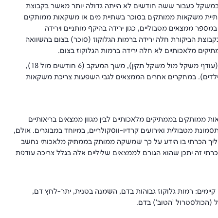
במשקל כעבור ששה חודשים לא הייתה גדולה יותר מאשר בקבוצת
 שתיית משקאות ממותקים בסוכר בשתיית מים או משקאות ממותקים
פר ממצאים מטבוליים, כגון ירידה בהיקף מותניים וירידה
בוצת הביקורת חלה ירידה ברמות הגלוקוז (סוכר) בצום בהשוואה
ים מלאכותיים לא חלה ירידה ברמות הגלוקוז בצום.
(עודף משקל מול משקל תקין), משך המעקב (6 חודשים מול 18),
 ילדים). במחקרים אחרים הממצאים לגבי השפעות צריכת משקאות
 ממותקים בממתיקים מלאכותיים לבין מגוון ממצאים בריאותיים
תסמונת מטבולית ואירועים קרדיו-ווסקולריים, במיוחד במבוגרים. אולם,
ליך הכרתי בו הידע על כך שמשקה ממותק בממתיק מלאכותי נחשב
ת הכרתי זה יתכן שהוא הגורם לממצאים שליליים אלה בגלל צריכה עודפת
מים: רמות גלוקוז גבוהות בדם, השמנה בטנית, יתר-לחץ דם,
 (הכולסטרול 'הטוב') בדם.