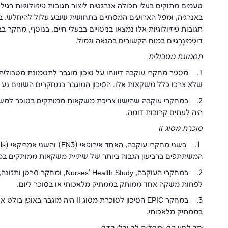
טעמים מתוקים בעלי תכולה אנרגטית ליצור תגובות פיזיולוגיות רגי
באנרגיה, ומפל הארועים המסתיים בתחושת שובע עלול להיחלש. בסופ
תגובות פיזיולוגיות אלו נמצאו בניסויים בבעלי חיים. בנוסף, מחקר 
דוֹפָּמינֶרְגיים במוח הקשורים בהנאה וגמול.
תסמונת מטבולית
1. מספר מחקרי עוקבה דיווחו על סיכון מוגבר לתסמונת מטבולי
שלא צרכו כלל משקאות אלו. הסיכון המוגבר במחקרים השונים נע בין 17% לבין סיכון כפ
2. במחקרי עוקבה שהישוו צריכת משקאות ממותקים בסוכר למשק
היה לעתים קרובות דומה.
סוכרת מסוג
II
1. בשני מחקרי עוקבה, האחד אירופאי (
EN3
) והשני אמריקאי (
ls
המשתתפים ברביעון הגבוה ביותר של שתיית משקאות ממותקים במ
2. במחקרי העוקבה,
Nurses' Health Study
, ומחקר סרטן ותזונה,
לפחות משקה אחד ממותק בממתיק מלאכותי או בסוכר ליום.
3. במחקר
EPIC
הסיכון לסוכרת מסוג
II
היה מוגבר באופן בולט 
בממתיק מלאכותי.