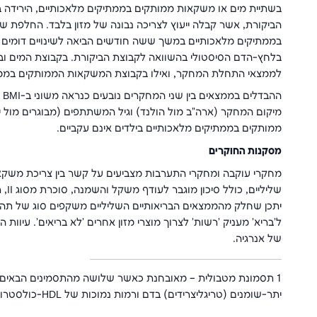
בשתיית מים או משקאות ממותקים בממתיקים מלאכותיים, הירידה 
הביקורת, אשר קבלה ייעוץ לצריכה נבונה של מזון בלבד. החלפת
בממתיקים מלאכותיים במשך ששה חודשים הביאה לשינויים דומים במס
בלחץ-הדם הסיסטולי בהשוואה לקבוצת הביקורת. בקבוצת המים ובק
לממצאי התחלת המחקר, ואילו בקבוצת המשקאות הממותקים בממתיק
ההבדלים בממצאים בין שני המחקרים נובעים כנראה משוני ב-
BMI
מיקום המחקר (ארה"ב מול הולנד) וגיל המשתתפים (מבוגרים מול
ממותקים בממתיקים מלאכותיים בילדים אינם עקביים.
מסקנות החוקרים
מחקרי עוקבה ומחקרי התערבות מצביעים על קשר בין צריכת משקאות
שליליים, כולל סיכון מוגבר לעודף משקל והשמנה, סוכרת מסוג
II
, 
יתכן שחלק מהממצאים הבריאותיים השליליים משקפים סוג של תה
ל'בריא' מעניק 'רשות' לצרוך מוצרי מזון אחרים 'לא בריאים'. עיוו
של אנרגיה.
1
תסמונת מטבולית – מאובחנת כאשר שלושה מהתסמינים הבאים קיי
יתר-שומנים (טריגליצרידים) בדם ורמות נמוכות של
HDL
-כולסטרול