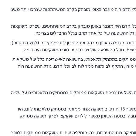
כלי הדם היה מוגבר באופן מובהק בקרב המשתתפות שצרכו יותר משני
וכלי הדם היה מוגבר באופן מובהק בקרב המשתתפים, שצרכו משקאות
 גודל ההשפעה של כל אחד מהם בגלל ההבדלים בצריכה.
כר הגדילה באופן מובהק את הסיכון ליתר-לחץ דם (לחץ דם גבוה),
Heal
, גודל ההשפעה של צריכת שני סוגי המשקאות היה דומה.
ממותקים בממתיק מלאכותי, בהשוואה לאי-צריכה כלל של משקאות
ץ מוחי, התקף לב ומוות ממחלות לב וכלי הדם. גודל ההשפעה היה
 השפעת צריכת משקאות ממותקים בממתיקים מלאכותיים על עלייה
1. במחקר הראשון, לילדים, בעיקר במשקל תקין, שהוקצו לצרוך במשך 18 חודשים משקה אחד ממותק בממתיק מלאכותי ליום, היו
 לגובה ובמסת השומן מאשר לילדים שהוקצו לצרוך משקה ממותק
שתי קבוצות התערבות, בהן הוחלפה שתיית משקאות ממותקים בסוכר