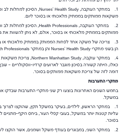
יתר לחץ דם ומחלות לב וכלי הדם
1. במחקר העוקבה,
Nurses' Health Study
, הסיכון למחלות לב ו
משקאות ממותקים בממתיק מלאכותי או בסוכר ליום.
2. במחקר העוקבה,
Health Professionals
, הסיכון למחלות לב 
ממותקים בממתיק מלאכותי או בסוכר, אולם, לא ניתן להשוות את
3. צריכה של משקה אחד לפחות הממותק בממתיק מלאכותי או בסו
הן בשני מחקרי
Nurses' Health Study
והן במחקר
th Professionals
4. במחקר עוקבה,
Northern Manhattan Study
, צריכת משקאות 
כאלו, הייתה קשורה בסיכון מוגבר לארועים קרדיו-ווסקולריים – שב
דומה לזה של צריכת משקאות ממותקים בסוכר.
מחקרי התערבות
בחמש השנים האחרונות בוצעו רק שני מחקרי התערבות שבדקו את
במשקל.
עליות קטנות יותר במשקל, בעובי קפלי העור, ביחס היקף-מתניים
בסוכר.
2. במחקר השני, במבוגרים בעודף משקל ושמנים, אשר הוקצו ל