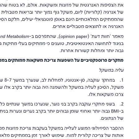
את הצפיפות האנרגטית של מזונות ומשקאות. אולם, לא בטוח שהורדת
של אנרגיה (קלוריות) ליום, משקל גוף נמוך יותר ובריאות מטבולי
שהממתיקים המלאכותיים הינם באופן פוטנציאלי יעילים, חלקם הסיק
האנרגיה או לתוצאים מטבוליים אחרים.
מאמר 'חוות דעת' (
opinion paper
), שהתפרסם ב-
and Metabolism
בניגוד לתחושה האינטואיטיבית, טוענים כי ממתיקים בעלי מתיקות 
גבוה יותר ומחלות קשורות אחרות.
מחקרים פרוספקטיביים על השפעות צריכת משקאות ממותקים בממת
עליה במשקל
1. במחק
ר
עוקב
משקל, הסיכון לעליה במשקל ולהשמנה היה גבוה יותר בקרב אלו 
צרכו משקאות אלו.
2. בשני מחקרי עוקבה בקרב בני נוער, שנערכו במשך שנתיים כ
ב-
BMI
גבוה יותר ואחוזי שומן גבוהים יותר בקרב נערים ונערות בני
של הנתונים.
ההסבר הפיזיולוגי המוצע לעלייה במשקל בעקבות צריכת מזונות מ
אותות של צריכה קלורית למוח. שימוש לאורך זמן בממתיקים מלאכותי