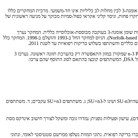
למרות שקיימים מספר מחקרים על הקשר בין צריכת חומצות השומן אומגה-3 לבין מחלות לב כליליות, העדות לקשר מגן בין צריכת תוספי חומצות השומן אומגה-3 לבין מחלות לב כליליות אינו חד-משמעי. מרבית המחקרים כללו
ר חוו אירוע מחלת לב כלילית. השפעות צריכת תוספת חומצות השומן אומגה-3 באוכלוסייה כללית נחקרו פחות, וניסוי קליני אקראי כפול-סמיות מבוקר על מניעה ראשונית של
, בדק את הקשר בין השימוש בתוספי חומצות שומן אומגה-3 לבין צריכת תוספי חומצות שומן אומגה-3 בעוקבה מבוססת-אוכלוסייה כללית. המחקר נערך
Norfolk-based 
). הגיוס למחקר החל ב-1993 והושלם ב-1998. המחקר כלל
החשיפה העיקרית שנאספה הייתה סכום חומצות השומן הרב בלתי רוויות אומגה-3, EPA ו-DHA, שהתייחסו אליה כ-n-3 PUFA. הערכת צריכת n-3 PUFA שמקורן במזון התאפשרה רק בהערכת תזונה ראשונה. נערכו 3
היו
SU-n3
ושינו ל-
SU+n3
; ג. משתתפים
SU+n3
עקביים; ד. משתתפים
הדם), עישון ופעילות גופנית; נמדדו גובה ומשקל לצורך חישוב אינדקס מסת
ברו בדיקה רפואית. נתוני המוות נשלפו ממרשם סטטיסטי לאומי, ונתוני