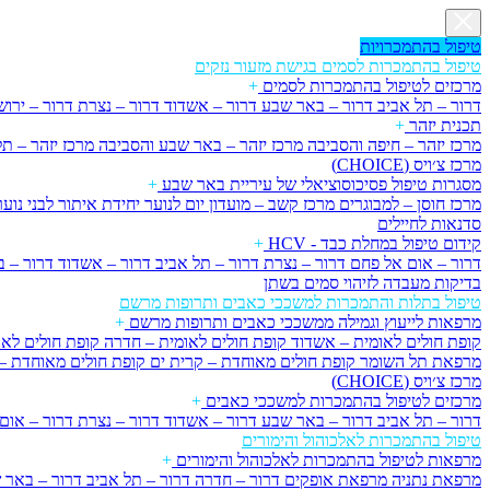
טיפול בהתמכרויות
טיפול בהתמכרות לסמים בגישת מזעור נזקים
מרכזים לטיפול בהתמכרות לסמים
+
דרור – תל אביב
דרור – באר שבע
דרור – אשדוד
דרור – נצרת
דרור – ירו
תכנית יזהר
+
מרכז יזהר – חיפה והסביבה
מרכז יזהר – באר שבע והסביבה
מרכז יזהר – ת
מרכז צ׳ויס (CHOICE)
מסגרות טיפול פסיכוסוציאלי של עיריית באר שבע
+
מרכז חוסן – למבוגרים
מרכז קשב – מועדון יום לנוער
יחידת איתור לבני נוער
סדנאות לחיילים
קידום טיפול במחלת כבד - HCV
+
דרור – אום אל פחם
דרור – נצרת
דרור – תל אביב
דרור – אשדוד
דרור – 
בדיקות מעבדה לזיהוי סמים בשתן
טיפול בתלות והתמכרות למשככי כאבים ותרופות מרשם
מרפאות לייעוץ וגמילה ממשככי כאבים ותרופות מרשם
+
קופת חולים לאומית – אשדוד
קופת חולים לאומית – חדרה
קופת חולים לא
מרפאת תל השומר
קופת חולים מאוחדת – קרית ים
קופת חולים מאוחדת 
מרכז צ׳ויס (CHOICE)
מרכזים לטיפול בהתמכרות למשככי כאבים
+
דרור – תל אביב
דרור – באר שבע
דרור – אשדוד
דרור – נצרת
דרור – אום
טיפול בהתמכרות לאלכוהול והימורים
מרפאות לטיפול בהתמכרות לאלכוהול והימורים
+
מרפאת נתניה
מרפאת אופקים
דרור – חדרה
דרור – תל אביב
דרור – באר