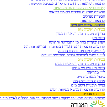
הרצאות וסדנאות בתחום הבריאות, הסביבה והקיימות
קידום בריאות לאנשים עם מוגבלויות
הכשרת מנהיגות עובדים כנאמני בריאות
הכשרת מנהלים
הרצאות וסדנאות
בטיחות ואיכות מזון ומים
בטיחות ואיכות מזון
בדיקות מעבדה מיקרובאליות במזון
דיגום מזון
ייעוץ ובקרות בתחומי התברואה והתזונה
הדרכות, הרצאות והשתלמויות בתחומי התברואה והתזונה
ליווי וייעוץ מכרזים בתחום התזונה
ליווי קולינרי למוסדות ובניית תפריטים ייעודים
בטיחות ואיכות מים
בדיקות מעבדה מיקרוביאליות במים
דיגום מי נופש ומי שתיה
ליווי מקוואות
טיפול במערכות מים
אספקת ציוד וכימקלים
בניית תוכניות דיגום מים
הדרכות והרצאות בנושא בטיחות המים
שירותים נוספים
מרפאת שיניים לזכאי סל שיקום
גישור תרבותי בקופות החולים לאוכלוסיה 