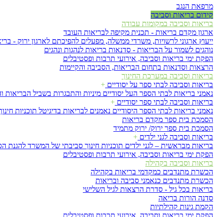
מרפאת הנגב
קידום בריאות וסביבה
בריאות וסביבה במקומות עבודה
ארגון מקדם בריאות - תכנית מקיפה לבריאות העובד
ייעוץ ארגוני לרשויות, משרדי ממשלה, מפעלים להפיכתם לארגון ירוק - בריא
נוהגים לשמור על הבריאות - סדנאות בריאות לנהגות ונהגים
הפקת ימי בריאות וסביבה, אירועי תרבות ופסטיבלים
הרצאות וסדנאות בתחום הבריאות, הסביבה והקיימות
בריאות וסביבה במערכת החינוך
בריאות וסביבה לבתי ספר על יסודיים
+
נאמני בריאות לבתי הספר העל יסודיים
מיניות והתבגרות
בשביל הבריאות ו
בריאות וסביבה לבתי ספר יסודיים
+
נאמני בריאות לבתי הספר היסודיים
נאמנים לבריאות בדיגיטל
תוכניות חינ
הסמכת בית ספר מקדם בריאות
הסמכת בית ספר ירוק/ ירוק מתמיד
בריאות וסביבה לגני ילדים
+
בריאות מבראשית – לגני ילדים
תוכניות חינוך סביבתי של המשרד להגנת ה
הפקת ימי בריאות וסביבה, אירועי תרבות ופסטיבלים
בריאות וסביבה בקהילה
הכשרת מתנדבים כמקדמי בריאות בקהילה
הכשרת מתנדבים כנאמני סביבה ובריאות
בריאות בכל גיל - סדרת הרצאות לגיל השלישי
סדנה הורות בריאה
הקמת גינות קהילתיות
הפקת ימי בריאות וסביבה, אירועי תרבות ופסטיבלים