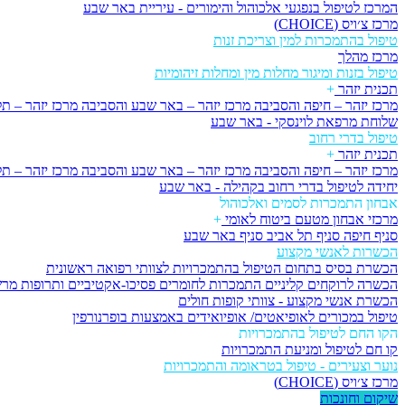
המרכז לטיפול בנפגעי אלכוהול והימורים - עיריית באר שבע
מרכז צ׳ויס (CHOICE)
טיפול בהתמכרות למין וצריכת זנות
מרכז מהלך
טיפול בזנות ומיגור מחלות מין ומחלות זיהומיות
תכנית יזהר
+
מרכז יזהר – חיפה והסביבה
מרכז יזהר – באר שבע והסביבה
מרכז יזהר – ת
שלוחת מרפאת לוינסקי - באר שבע
טיפול בדרי רחוב
תכנית יזהר
+
מרכז יזהר – חיפה והסביבה
מרכז יזהר – באר שבע והסביבה
מרכז יזהר – ת
יחידה לטיפול בדרי רחוב בקהילה - באר שבע
אבחון התמכרות לסמים ואלכוהול
מרכזי אבחון מטעם ביטוח לאומי
+
סניף חיפה
סניף תל אביב
סניף באר שבע
הכשרות לאנשי מקצוע
הכשרת בסיס בתחום הטיפול בהתמכרויות לצוותי רפואה ראשונית
הכשרה לרוקחים קליניים התמכרות לחומרים פסיכו-אקטיביים ותרופות מר
הכשרת אנשי מקצוע - צוותי קופות חולים
טיפול במכורים לאופיאטים/ אופיואידים באמצעות בופרנורפין
הקו החם לטיפול בהתמכרויות
קו חם לטיפול ומניעת התמכרויות
נוער וצעירים - טיפול בטראומה והתמכרויות
מרכז צ׳ויס (CHOICE)
שיקום וחונכות