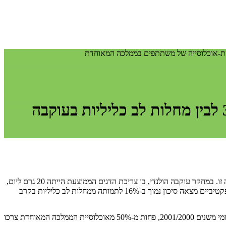
מחקר אורך של הקשרים בין משתמשי תוספים של חומצות השומן אומגה-3 לבין מחלות לב כליליות בעוקבה
נקשרה בסיכון נמוך יותר לתמותה ממחלת לב איסכמית באוכלוסייה זו. במחקר עוקבה הולנדי, בו צריכת הדגים הממוצעת הייתה 20 גרם ליום,
צריכה גבוהה יותר של דגים הייתה קשורה, בין השנים 1980-1960, בסיכון נמוך יותר לתמותה ממחלות לב כליליות. מטא-אנליזה של מחקרי עוקבה פרוספקטיביים מצאה סיכון נמוך ב-16% לתמותה ממחלות לב כליליות בקרב
הקשר בין צריכת דגים לבין מחלות לב כליליות מיוחס לחומצות השומן הרב בלתי רוויות אומגה-3, שמקורן העיקרי בדגים שמנים. בהתאם לסקר תזונה לאומי משנים 2001/2000, פחות מ-50% מאוכלוסיית הממלכה המאוחדת צרכו