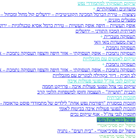
שיקום תעסוקתי למתמודדי נפש
מועדונים תעסוקתיים
+
ניצוצות – טירת הכרמל
המכינה הקוגניטיבית – ירושלים
קול מחול ומכחול – 
מפעלים מוגנים
+
אופק תעשיות – חיפה
אופק תעשיות – טירת כרמל
אסיא טכנולוגיות – ירו
חברתית
המכון התורני – ירושלים
תעסוקה מעברית
+
רשת מסעדות מאי וואי
תעסוקה נתמכת
+
תעסוקה נתמכת – אופק תעסוקתי – אזור חיפה והצפון
תעסוקה נתמכת – א
שיקום לאנשים עם מוגבלויות
תעסוקה נתמכת
+
תעסוקה נתמכת – אופק תעסוקתי – אזור חיפה והצפון
תעסוקה נתמכת – א
לב הבית - דיור בקהילה לבוגרים עם מוגבלויות
שיקום לנכי צה"ל ונפגעי פעולות איבה
שיקום נכי צהל ונפגעי פעולות איבה - פרויקט חממה
תכנית "תושייה" – העצמה וחוסן למשפחות הלומי קרב
חונכות חברתית
חונכות במסגרת "רפורמת נפש אחת" לילדים של מתמודדי פוסט טראומה - 
חונכות לנפגעי פעולות איבה בביטוח לאומי
חונכות לנכי צה"ל - אגף שיקום נכים
טיפול בבריאות הנפש
טיפול יום פסיכיאטרי
טיפול יום פסיכיאטרי - "בית רעים" - נתניה
טיפול נפשי מרפאתי