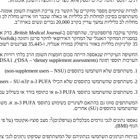
דגים. תוספי תזונה יכולים לספק 50% מצריכת חומצות השומן אומגה-3.
מחלות לב כליליות נמשך עדיין בקרב 20,000 גברים ונשים בארה"ב.
מחקר עוקבה פרוספקטיבי, שהתפרסם ב-
British Medical Journal
במסגרת המחקר האנגלי של המחקר האירופאי לחקר סרטן ותזונה (
-Norfolk
35 קליניקות כלליות באזור נורפולק במזרח אנגליה, ו-35,445 פציינטים רשומים הסכימו להשתתף במחקר. המשתתפים השלימו שאלוני בריאות ואורח חיים כלליים והשתתפו בשלוש בדיקות רפואיות עד לשנת 2011.
הערכות תוספי תזונה (dietary supplement assessmentsי – DSAי), DSA2, DSA1, ו-DSA3, אשר כיסו כל אחד מהם שחזור צריכה של שבוע אחד. בכל DSA, המשתתפים קובצו בהתאם לסוג התוסף שהם צרכו:
1. משתתפים שלא השתמשו בתוספים (non-supplement users – NSU)
2. משתתפים שהשתמשו בתוספים שלא הכילו n-3 PUFA י(non-n-3 PUFA supplement users – SU-n3)
3. משתתפים שהשתמשו בתוספי n-3 PUFA או כתוסף בודד או בשילוב עם תוספים אחרים (n-3 PUFA supplement users – SU+n3)
המשתתפים סווגו גם בהתאם לשינויים בשימוש בתוספי
n-3 PUFA
: א. מש
שהשתמשו בתוספים
(SU)
אחרים.
2
נאספו נתונים לגבי גורמים מבלבלים (ערפלנים)
: מצב סוציו-אקונומי (על פי
הגוף (
BMI
).
בניתוח הנתונים השתמשו בנתוניהם של המשתתפים שסיפקו נתונים לגבי צריכת תוספים באחת