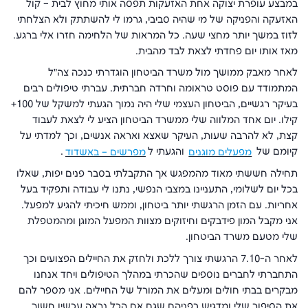
במבצע עופרת יצוקה אחת האזעקות תפסה אותי מחוץ לבית – קול
האזעקה והפניקה של מי שהיה סביבי, גרמו לי להשתתק ולא הצלחתי
לזוז במשך יותר מחצי שעה. כל המראות של הלחימה חזרו אלי ברגע.
מאז אותו יום פחדתי לצאת לבד מהבית.
לאחר מאבק ממושך מול משרד הביטחון הוגדרתי כנכה צה״ל
המתמודד עם פוסט טראומה וחרדה חברתית. עברתי טיפולים רבים
בעיקר רגשיים, הביטחון העצמי שלי היה נמוך הגעתי למשקל של 100+
קילו. יום אחד המלווה שלי ממשרד הביטחון הציע לי לצאת לעבוד
קצת, לא להרבה שעות, העיקר שאצא ואראה אנשים, וכך למדתי על
קיומם של
מפעלים מוגנים
והגעתי ל
מפרשים – באשדוד
.
תחילה חששתי מאוד מהמפגש אך התקבלתי בסבר פנים יפות, שאלו
בכל יום לשלומי, התעניינו במצבי הנפשי, נתנו לי עבודה ותפקיד בעל
אחריות. עם הזמן הרגשתי יותר ביטחון, וממש חיכיתי להגיע למפעל.
אני מקבל המון פידבקים וחיזוקים מצוות המפעל המוגן ומהמטפלת
שלי מטעם משרד הביטחון.
לאחר ה-7.10 הרגשתי צורך ללכת ולחזק את החיילים הפצועים וכך
התחברתי לחברים נוספים שהכרתי במהלך הטיפולים ויחד אנחנו
מבקרים בבתי חולים ומעלים את המורל של החיילים. אני מספר להם
את הסיפור שלי ומדגיש בפניהם שגם אם הכל נראה עכשיו חשוך