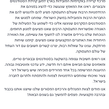
מרכזי קריירה באקדמיות המובילות בארץ למען קהילת הסטודנטים
והבוגרים. ראינו את המאמץ שנעשה כדי להציג בפניהם את
ההזדמנויות הרבות שעולם התעסוקה מציע להם ולהנגיש להם את
החברות הרבות והמובילות במשק הישראלי. שמחנו לפגוש את
הסטודנטים הסקרנים שניגשו אלינו כדי לשמוע על הפעילות של
האגודה ואפשרויות התעסוקה הרבים שאנו מציעים למגוון תחומים.
הנוכחות שלנו בירידים אפשרה לנו לחשוף את עשייתנו, את האווירה
הייחודית ואת האתגרים המקצועיים שאנו מציעים. קיימנו שיחות
מרתקות, ענינו על שאלות רבות, יצרנו קשרים חשובים עם דור העתיד
של עולם התעסוקה.
אנו רואים חשיבות עצומה בהשקעה בסטודנטים ובבוגרים טריים,
ומאמינים שהם מביאים איתם רוח חדשה, ידע עדכני ומוטיבציה גבוהה.
ההיענות המרשימה בכל אחד מהירידים מוכיחה שיש בישראל דור
צעיר ואיכותי שמחפש הזדמנויות לצמוח ולהתפתח ולתרום לחברה
בישראל.
אנו מודים לצוות המנהלים והרכזים המסורים שלנו שייצגו אותנו בכבוד
ובהרבה מקצועיות. מצפים להמשיך גם בשנים הבאות!