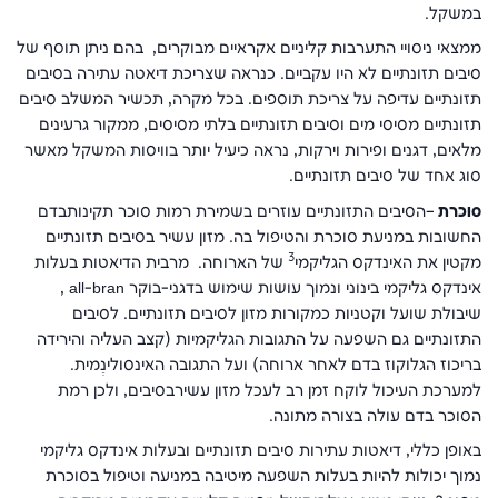
במשקל.
ממצאי ניסויי התערבות קליניים אקראיים מבוקרים, בהם ניתן תוסף של
סיבים תזונתיים לא היו עקביים. כנראה שצריכת דיאטה עתירה בסיבים
תזונתיים עדיפה על צריכת תוספים. בכל מקרה, תכשיר המשלב סיבים
תזונתיים מסיסי מים וסיבים תזונתיים בלתי מסיסים, ממקור גרעינים
מלאים, דגנים ופירות וירקות, נראה כיעיל יותר בוויסות המשקל מאשר
סוג אחד של סיבים תזונתיים.
סוכרת
–הסיבים התזונתיים עוזרים בשמירת רמות סוכר תקינותבדם
החשובות במניעת סוכרת והטיפול בה. מזון עשיר בסיבים תזונתיים
3
מקטין את האינדקס הגליקמי
של הארוחה. מרבית הדיאטות בעלות
אינדקס גליקמי בינוני ונמוך עושות שימוש בדגני-בוקר
all-bran
,
שיבולת שועל וקטניות כמקורות מזון לסיבים תזונתיים. לסיבים
התזונתיים גם השפעה על התגובות הגליקמיות (קצב העליה והירידה
בריכוז הגלוקוז בדם לאחר ארוחה) ועל התגובה האינסוּלינֶמית.
למערכת העיכול לוקח זמן רב לעכל מזון עשירבסיבים, ולכן רמת
הסוכר בדם עולה בצורה מתונה.
באופן כללי, דיאטות עתירות סיבים תזונתיים ובעלות אינדקס גליקמי
נמוך יכולות להיות בעלות השפעה מיטיבה במניעה וטיפול בסוכרת