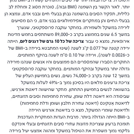
ולסוכרת. צריכה גבוהה יותר של סיבים תזונתיים קשורה ב-
BMI
נמוך
יותר. לאור הקשר בין השמנה (
BMI
גבוה), סוכרת מסוג 2 ומחלת לב
כלילית, תפקיד הסיבים בהשמנה נבחן בבעלי חיים ובבני אדם, ונמצא הן
בבעלי החיים והן במחקרים אפידמיולוגיים בבני אדם, כי הם מסייעים
לירידה במשקל ולשמירתו. במחקר עוקבה פרוספקטיבי, שנערך
במשך 6.5 שנים בממוצע בקרב כ-89,000 משתתפים בחמש מדינות
אירופאיות, נמצא כי עבור
צריכה של כל 10 גרם של דגנים ליום
, הייתה
ירידה קטנה של 0.077 ק"ג לשנה (שינוי המתבטא בירידה ב-
BMI
של
כ-0.0026 לשנה), וירידה של 0.10 ס"מ לשנה בהיקף המותניים.
החוקרים הסבירו שהמספרים הם ממוצעים והיו אנשים שנהנו מירידה
גדולה יותר במשקל ובהיקף המותניים. במחקר עוקבה פרוספקטיבי
במשך 12 שנה בקרב כ-74,000 נשים, נשים בחמישון העליון של
צריכת גרעינים מלאים היו בסיכון נמוך ב-49% לעלות במשקל
בהשוואה לנשים בחמישון התחתון. מחקר שהישווה דיאטת אוֹרְניש,
שביסודה היא דיאטה דלת שומן, עתירת פחמימות וסיבים תזונתיים,
לדיאטת אַטְקינס (דיאטה עתירת חלבון ושומן ודלת פחמימות)
ולדיאטת שומרי המשקל, מצא כי בדיאטת אורניש הירידה
ב-
BMI
הייתה הגדולה ביותר. מרבית העדות המחקרית העדכנית
תומכת ברעיון שצריכת מזונות עתירי סיבים תזונתיים ובעלי אינדקס
גליקמי נמוך משפרת את הטיפול במשקל ומהווה אמצעי יעיל בירידה