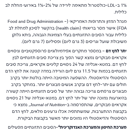
1% ב-
LDL
-כולסטרול מתאימה לירידה של 2%-1% באירועי מחלת לב
כלילית.
מנהל המזון והתרופות האמריקאי (
Food and Drug Administration –
FDA
) אישר מסר בריאותי (
health claim
) בהקשר לסיכון למחלת לב
כלילית עבור הסיבים התזונתיים בעלי הצמיגות הגבוהה, ביתא גלוקן
משיבולת שועל וגריסים (3 גרם ליום) ופסיליום (7 גרם ליום).
יתר לחץ דם
– במספר מחקרים אפידמיולוגיים פרוספקטיביים וניסויים
אקראיים מבוקרים נמצא קשר הפוך בין צריכת סיבים תזונתיים לבין
לחץ דם. במטא-אנליזה של 24 ניסויים קליניים אקראיים, צריכת סיבים
תזונתיים בכמות של 11.5 גרם ליום הורידה במדה קטנה את לחץ הדם
הסיסטולי והדיאסטולי. ההשפעה המיטיבה הייתה בולטת יותר בקרב
חולים עם יתר-לחץ דם ובקרב אנשים מבוגרים יותר. במחקר בקרב
מבוגרים צרפתים צריכה גבוהה יותר של סיבים תזונתיים הייתה קשורה
בהיארעות נמוכה יותר של יתר לחץ דם. במטא-אנליזה של 21 ניסויים
אקראיים מבוקרים, שהתפרסמה ב-
Journal of Nutrition
, נמצא כי
בקבוצת ההתערבות, שמשתתפיה אכלו גרעינים מלאים, לחץ הדם
הסיסטולי והדיאסטולי היו נמוכים יותר מאשר בקבוצת הביקורת.
4
מערכת החיסון והמערכת האנדוקרינית
–הסיבים התזונתיים מפעילים