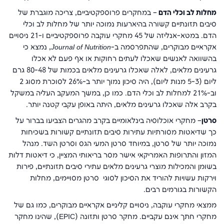
מחלות לב וכלי הדם
– במחקרים פרוספקטיביים, צריכה מוגברת של
סיבים תזונתיים קשורה בהיארעות נמוכה יותר של מחלות לב וכלי
הדם. במטא-אנליזה של 45 מחקרי עוקבה פרוספקטיביים ו-21 ניסויים
אקראיים מבוקרים, שהתפרסמה ב-
Journal of Nutrition
, נמצא כי
בהשוואה לאנשים שאכלו לעתים רחוקות או אף פעם לא אכלו
גרעינים מלאים, לאלה שאכלו גרעינים מלאים בכמות של 80-48 גרם
ליום (5-3 מנות ליום), היה סיכון נמוך יותר ב-26% לסוכרת מסוג 2
וב-21% למחלות לב וכלי הדם. כמו כן, במשך המעקב העליה במשקל
בקרב אלה שאכלו גרעינים מלאים, היתה באופן עקבי קטנה יותר.
סרטן
– מחקרי אוכלוסיה בינלאומיים בקרב מהגרים הצביעו בברור על
כך שדיאטות מסורתיות עתירות סיבים תזונתיים קשורות בשכיחות
נמוכה יותר של סרטן, במיוחד סרטן המעי הגס וסרטן השד. מנהל
המזון והתרופות האמריקאי אישר מסר בריאותי המציין, כי דיאטות דלות
בשומן והמכילות מוצרי גרעינים מלאים עתירי סיבים תזונתיים, פירות
וירקות עשויות להוריד את הסיכון לסוגי סרטן מסויימים, מחלות
הקשורות בגורמים רבים.
ממצאי מחקרי עוקבה, ניסויים קליניים אקראיים מבוקרים, כמו גם של
מחקרי חתך אינם עקביים. מחקר סרטן ותזונה (
EPIC
), שהינו מחקר