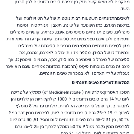
מחקרים לא מצאו קשר חזק בין צריכת סיבים תזונתיים לבין סרטן
השד.
לסיביםהתזונתיים השפעות רבות נוספות של על הפיזיולוגיה ועל
בריאות האדם, כמו השפעה על שינה, תיאבון, אנורקסיה וזמינות
מינרלים. סיבים תזונתיים מסיסי מים אינם, כנראה, קושרים מינרלים
וויטמינים ולכן אינם מצמצמים את ספיגתם. קיימת אף עדות שמקורות
מזון לסיבים תזונתיים מסיסי מים מגבירים ספיגתם של מינרלים
ובמיוחד זו של הסידן. מספר מזונות יכולים לצמצם, אמנם, את
ספיגתם של מינרלים וויטמינים כמו סידן, אבץ, מגנזיום וויטמין
C
, אך
מצב זה נגרם בנוכחות פיטַט (תרכובת במזונות צמחיים שגם היא אינה
נעכלת על ידי האדם) ולא בנוכחות סיבים תזונתיים.
המלצות לצריכת סיבים תזונתיים
המכון האמריקאי לרפואה (
Institute
of Medicine
) ממליץ על צריכה
ליום של 14 גרם סיבים תזונתיים ל-1000 קילוקלוריות הן לילדים והן
למבוגרים. כך שעל פי הצריכה הקלורית, לילדים עד גיל 8 מומלץ
לצרוך בין 19 ל-25 גרם סיבים תזונתיים ליום, לפרטים ממין זכר בני 9
עד 50, בין 31 ל-38 גרם סיבים תזונתיים ליום ומגיל 51, 30 גרם ליום.
לפרטים ממין נקבה מגיל 9 עד 50 מומלץ לצרוך בין 25 ל-26 גרם
סיבים תזונתיים ליום, ומגיל 51, 21 גרם.