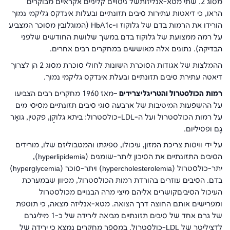
מסוג 2. שתי מטא-אנליזותשל ניסויים קליניים אקראיים מבוקרים
הראו, כי דיאטות עתירות סיבים תזונתיים ובעלות אינדקס גליקמי נמוך
הורידו את הרמות בדם של גלוקוז ו-
HbA1c
(המוגלובין מסוכר המצביע
על רמה ממצועת של גלוקוז בדם במשך שלושת החודשים שלפני
הבדיקה). נתונים אלה מאוששים במחקרים רבים אחרים.
ההמלצות של אגודות הסוכרת השונות לחולי סוכרת מסוג 2 הן לצרוך
דיאטה עתירת סיבים תזונתיים ובעלת אינדקס גליקמי נמוך.
רמות
הכולסטרול והטריגליצרידים
–מאז 1960 מחקרים רבים הצביעו
על ההשפעות המיטיבות של ארבעה סוגי סיבים תזונתיים מסיסי מים
על רמות הכולסטרול ועל ה-
LDL
-כולסטרול: ביתא גלוּקַן, פקטין, גוּאָר
גָם ופסיליום.
על ידי וויסות צריכת המזון, עיכולו, ספיגתו והמטבוליזם שלו, מורידים
הסיבים התזונתיים את הסיכון ליתר-שומנים (
hyperlipidemia
),
יתר-כולסטרול (
hypercholesterolemia
) ויתר-סוכר (
hyperglycemia
)
בדם. הסיבים עוזרים בהורדת רמות הכולסטרול, מכיוון שבמערכת
העיכול הסיביםקושרים אליהם מיצי מרה הבנויים מכולסטרול
ומפרישים אותם החוצה דרך הצואה. מטא-אנליזה מצאה, כי תוספת
של גרם אחד של סיבים תזונתיים מביאה לירידה של כ-1 מיליגרם
לדציליטר של
LDL
-כולסטרול. במספר מחקרים נמצא כי ירידה של