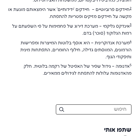
חומצית, כמו ביפידו-בקטריום, ממשפחת האצידופילוס
.
2
חיידקים פרוביוטיים – חיידקים 'ידידותיים' אשר הימצאותם מונעת או
מקשה על חיידקים מזיקים ופטריות להתפתח.
3
אינדקס גליקמי – מערכת דירוג של פחמימות על פי השפעתם על
רמות הגלוקוז (סוכר) בדם.
4
מערכת אנדוקרינית – היא אוסף בלוטות המייצרות ומפרישות
הורמונים, המווסתים גדילה, חילוף החומרים, התפתחות מינית
ותיפקודי הגוף.
5
אדנומה – גידול שפיר של האפיטל של רקמה בלוטית. חלק
מהאדנומות עלולות להתפתח לגידולים ממאירים.
שתפו אותי