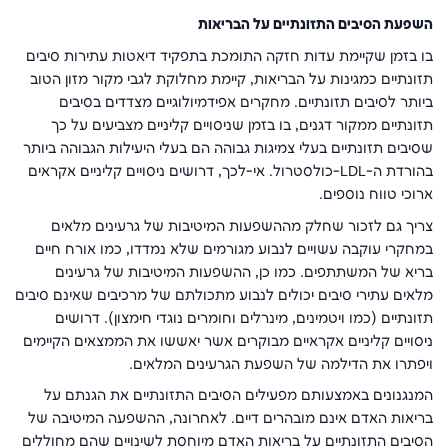
השפעת הסיבים התזונתיים על הבריאות
בו בזמן שקיימת עדות חזקה התומכת בתפקיד דיאטות עתירות סיבים
תזונתיים כמגינות על הבריאות, קיימת מחלוקת לגבי מקור מזון הטוב
ביותר לסיבים תזונתיים. מחקרים אפידמיולוגיים מצדדים בסיבים
תזונתיים ממקור דגנים, בו בזמן שניסויים קליניים מצביעים על כך
שסיבים תזונתיים בעלי צמיגות גבוהה הם בעלי היעילות הגבוהה ביותר
בהורדת ה-
LDL
-כולסטרול. אי-לכך, דרושים ניסויים קליניים אקראים
ארוכי טווח נוספים.
צריך גם לזכור שחלק מההשפעות המיטיבות של גרעינים מלאים
במחקרי עוקבה עשויים לנבוע מגורמים שלא נמדדו, כמו אורח חיים
בריא של המשתתפים. כמו כן, ההשפעות המיטיבות של גרעינים
מלאים עתירי סיבים יכולים לנבוע מתכולתם של מרכיבים שאינם סיבים
תזונתיים (כמו ויטמינים, מינרלים וחומרים נוגדי חימצון). דרושים
ניסויים קליניים אקראיים מבוקרים אשר יאששו את הממצאים הקיימים
ויפתרו את הדילמה של השפעת הגרעינים המלאים.
המנגנונים באמצעותם מפעילים הסיבים התזונתיים את הגנתם על
בריאות האדם אינם מובהרים דיים. לאחרונה, ההשפעה המיטיבה של
הסיבים התזונתיים על בריאות האדם מיוחסת לשינויים שהם מחוללים