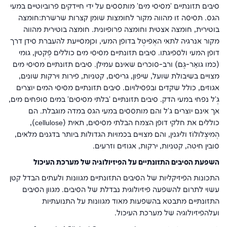
סיבים תזונתיים 'מסיסי מים' מותססים על ידי חיידקים פרוביוטיים במעי
הגס. תסיסה זו מהווה מקור לחומצות שומן קצרות שרשרת:חומצה
בוטירית, חומצה אצטית וחומצה פרופיונית
.
חומצה בוטירית מהווה
מקור אנרגיה לתאי האֶפּיטֶל בדופן המעי, וכןמסייעת להעברת סידן דרך
דופן המעי ולספיגתו. סיבים תזונתיים מסיסי מים כוללים פֶּקְטין, גוּמי
(כמו גוּאַר-גַם) ורב-סוכרים שאינם עמילן. סיבים תזונתיים מסיסי מים
מצויים בשיבולת שועל, שיפון, גריסים, קטניות, פירות וירקות שונים,
אגוזים, כולל שקדים ובפסילויום. סיבים תזונתיים מסיסי המים יוצרים
גֶ'ל נפחי במעי הדק. סיבים תזונתיים 'בלתי מסיסים' במים סופחים מים,
אך אינם יוצרים ג'ל והם מותססים במעי הגס במדה מוגבלת. הם
כוללים את חלקי דופן הצמח הבלתי מסיסים, תאית (
cellulose
),
הֶמיצֶלוּלוֹז וליגנין, והם מצויים בכמויות הגדולות ביותר בדגנים מלאים,
סובין חיטה, קטניות, ירקות, אגוזים וזרעים.
השפעת הסיבים התזונתיים על הפיזיולוגיה של מערכת העיכול
התכונות הפיזיקליות של הסיבים התזונתיים מגוונות ולעתים הבדל קטן
עשוי לתרום להשפעה פיזיולוגית נבדלת של הסיבים. מגוון הסיבים
התזונתיים מתבטא בהשפעות מאוד מגוונות על התנועתיות
ועלהפיזיולוגיה של מערכת העיכול.