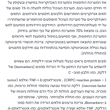
את המערכת החיסונית והמערכת האנדוקרינית במישרין ובעקיפין על
ידי חיידקי המעי-הגס. מערכת העיכול כוללת למעלה מ-15 סוגים של
תאים אנדוקריניים המפרישים חלבונים חיסוניים והורמונים. התאים
האנדוקריניים של מערכת העיכול מושפעים מהחומרים שהשתחררו
על ידי פעולתהחיידקים הידידותיים. החיידקים הידידותיים מסייעים למעי
הגס, בו נמצאת 70% ממערכת החיסון של גוף האדם, בחיזוק
המערכת החיסונית, ואף מסייעים בטיפול בתופעות לוואי וזיהומים
שנגרמים כתוצאה משימוש באנטיביוטיקה. צריכת תכשירי פרוביוטיקה
בעת נטילת אנטיביוטיקה מסייעת בהתמודדות עם חיידקים פתוגניים
(מחוללי מחלות).
סיבים תזונתיים נראים כבעלי פעילות אנטי-דלקתית. הם עשויים
להשפיע על מערכת החיסון על ידי הורדת סמנים (
biomarkers
) של
דלקת, כמו חלבון מגיב- C
(
C-reactive protein –
CRP
) , אינטרלאוקין-6 ו-
TNF
-אלפא (
tumor
necrosis factor
). דלקת כרונית טבועה במספר מחלות כרוניות, כמו
סוכרת, טרשת העורקים, מחלות לב וכלי הדם ומחלות ניווניות של
מערכת העצבים, כמו מחלת אלצהיימר. במחקר, שהתפרסם
ב-
Biomarkers
, צריכת גרעינים מלאים הורידה את רמות סמני
הדלקת,
TNF
-אלפא ושורה של אינטרלאוקינים, כמו אינטרלאוקין-6.