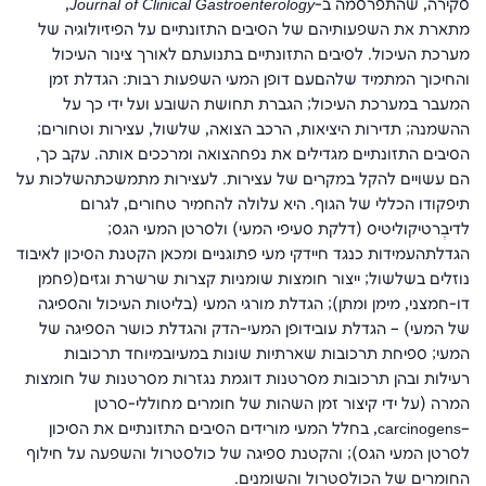
סקירה, שהתפרסמה ב-
Journal of Clinical Gastroenterology
,
מתארת את השפעותיהם של הסיבים התזונתיים על הפיזיולוגיה של
מערכת העיכול. לסיבים התזונתיים בתנועתם לאורך צינור העיכול
והחיכוך המתמיד שלהםעם דופן המעי השפעות רבות
:
הגדלת זמן
המעבר במערכת העיכול; הגברת תחושת השובע ועל ידי כך על
ההשמנה; תדירות היציאות, הרכב הצואה, שלשול, עצירות וטחורים;
הסיבים התזונתיים מגדילים את נפחהצואה ומרככים אותה. עקב כך,
הם עשויים להקל במקרים של עצירות. לעצירות מתמשכתהשלכות על
תיפקודו הכללי של הגוף. היא עלולה להחמיר טחורים, לגרום
לדיבֶרטיקוּליטיס (דלקת סעיפי המעי) ולסרטן המעי הגס;
הגדלתהעמידות כנגד חיידקי מעי פתוגניים ומכאן הקטנת הסיכון לאיבוד
נוזלים בשלשול; ייצור חומצות שומניות קצרות שרשרת וגזים(פחמן
דו-חמצני, מימן ומתן); הגדלת מורגי המעי (בליטות העיכול והספיגה
של המעי) – הגדלת עובידופן המעי-הדק והגדלת כושר הספיגה של
המעי; ספיחת תרכובות שארתיות שונות במעיובמיוחד תרכובות
רעילות ובהן תרכובות מסרטנות דוגמת נגזרות מסרטנות של חומצות
המרה (על ידי קיצור זמן השהות של חומרים מחוללי-סרטן
–
carcinogens
, בחלל המעי מורידים הסיבים התזונתיים את הסיכון
לסרטן המעי הגס); והקטנת ספיגה של כולסטרול והשפעה על חילוף
החומרים של הכולסטרול והשומנים.