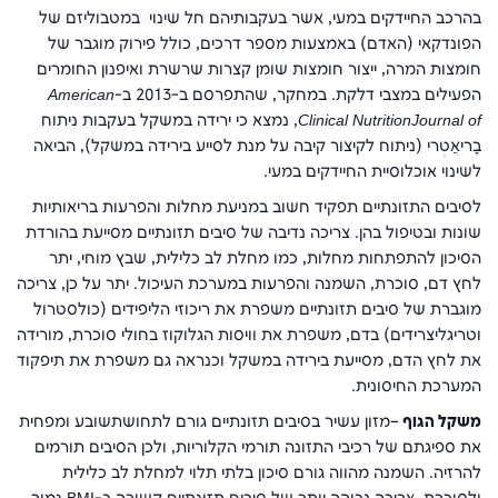
בהרכב החיידקים במעי, אשר בעקבותיהם חל שינוי במטבוליזם של
הפונדקאי (האדם) באמצעות מספר דרכים, כולל פירוק מוגבר של
חומצות המרה, ייצור חומצות שומן קצרות שרשרת ואיפנון החומרים
הפעילים במצבי דלקת. במחקר, שהתפרסם ב-2013 ב-
American
Journal of
Clinical Nutrition
, נמצא כי ירידה במשקל בעקבות ניתוח
בָּריאֲטְרי (ניתוח לקיצור קיבה על מנת לסייע בירידה במשקל), הביאה
לשינוי אוכלוסיית החיידקים במעי.
לסיבים התזונתיים תפקיד חשוב במניעת מחלות והפרעות בריאותיות
שונות ובטיפול בהן. צריכה נדיבה של סיבים תזונתיים מסייעת בהורדת
הסיכון להתפתחות מחלות, כמו מחלת לב כלילית, שבץ מוחי, יתר
לחץ דם, סוכרת, השמנה והפרעות במערכת העיכול. יתר על כן, צריכה
מוגברת של סיבים תזונתיים משפרת את ריכוזי הליפידים (כולסטרול
וטריגליצרידים) בדם, משפרת את וויסות הגלוקוז בחולי סוכרת, מורידה
את לחץ הדם, מסייעת בירידה במשקל וכנראה גם משפרת את תיפקוד
המערכת החיסונית.
משקל הגוף
–מזון עשיר בסיבים תזונתיים גורם לתחושתשובע ומפחית
את ספיגתם של רכיבי התזונה תורמי הקלוריות, ולכן הסיבים תורמים
להרזיה. השמנה מהווה גורם סיכון בלתי תלוי למחלת לב כלילית