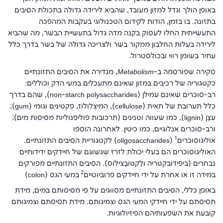
באופן הולך וגדל למזון מעובד, שהביא לירידה גדולה בתכולת הסיבים
בתזונה. בו בזמן, הודות לקידום הטכנולוגי בעקבות המהפכה
התעשייתית החלו לעסוק בקנה מדה גדול בתעשיית הבשר, מה שהביא
לירידה בעלות החלבון ממקור בשר ולצריכה גדולה של בשר בדרך כלל
עתיר בשומן רווי ובכולסטרול.
סקירה שפורסמה ב-
Metabolism
, מגדירה את הסיבים התזונתיים
כקטגוריה של רכיבים במזון שאינם מתעכלים במעי הדק וכוללים:
רב-סוכרים שאינם עמילן (
non-starch polysaccharides
), שהם בדרך
כלל תערובת של תאית (
cellulose
), הֶמיצֶלוּלוֹז, פֶּקטינים וגומי (
gum
);
עֵצַן (
lignin
), כמו שעווה וטנינים (תרכובות פוליפנוליות מסיסות מים);
ורב-סוכרים אנלוגיים, כמו כיטין. לאחרונה הוספו
1
אוֹליגֹוסוכרים
(
oligosaccharides
) לקטגוריית הסיבים התזונתיים.
האוליגוסוכרים הם בעלי יכולת לזרז שגשוגם של חיידקים ידידותיים
נבחרים (בּיפידוֹבקטריה ולַקטוֹבַּצילוּס). הסיבים התזונתיים מפורקים
2
במידה זו או אחרת על ידי חיידקים פרוביוטיים
במעי הגס (colon)
באופן כללי, הסיבים התזונתיים מסווגים על פי מסיסותם במים, מידת
תסיסתם על ידי חיידקי המעי הגס וצמיגותם. מידת תסיסתם וצמיגותם
קובעת את השפעותיהם הפיזיולוגיות.