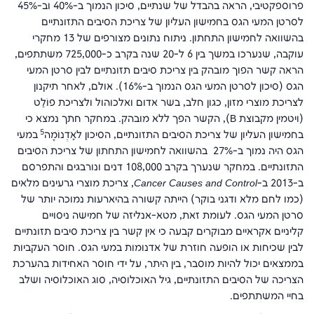
פרוספקטיבי, הראה בהבדל של שנתיים, סיכון הנמוך ב-40% וב-45%
לסרטן המעי הגס בחמישון העליון של צריכת הסיבים התזונתיים
בהשוואה לחמישון התחתון. ניתוח נתונים מצורפים של 13 מחקרי
עוקבה, שנערכו במשך בין 6 ל-20 שנה בקרב כ-725,000 משתתפים,
הראה קשר הפוך מובהק בין צריכת סיבים תזונתיים לבין סרטן המעי
הגס (סיכון לסרטן המעי הגס הנמוך ב-16%). אולם, לאחר תיקנוּן
לצריכת מוצרי מזון, כגון חלב, בשר אדום ואלכוהול ולצריכת פוֹלַט
(ויטמין מקבוצת
B
), הקשר הפך ללא מובהק. במחקר חתך נמצא כי
5
בחמישון העליון של צריכת הסיבים התזונתיים, הסיכון לאָדֶנוֹמָה
במעי
הגס היה נמוך ב-27% בהשוואה לחמישון התחתון של צריכת הסיבים
התזונתיים. במחקר שנערך בקרב 108,000 דנים ונורבגים והתפרסם
ב-2013 ב-
Cancer Causes and Control
, צריכת מוצרי גרעינים מלאים
(כמו לחם מלא ודגני בוקר) הייתה קשורה בהיארעות נמוכה יותר של
סרטן המעי הגס. לעומת זאת, מטא-אנליזה של חמישה ניסויים
קליניים אקראיים מבוקרים קבעה כי אין קשר בין צריכת סיבים תזונתיים
לבין שכיחות או הופעה חוזרת של אדנומות במעי הגס. חוסר העקביות
בממצאים יכול להיות מוסבר, בין היתר, על ידי חוסר האחידות בהערכת
הצריכה של הסיבים התזונתיים, גיל האוכלוסיה, סוג האוכלוסיה ושלב
בחיי המשתתפים.