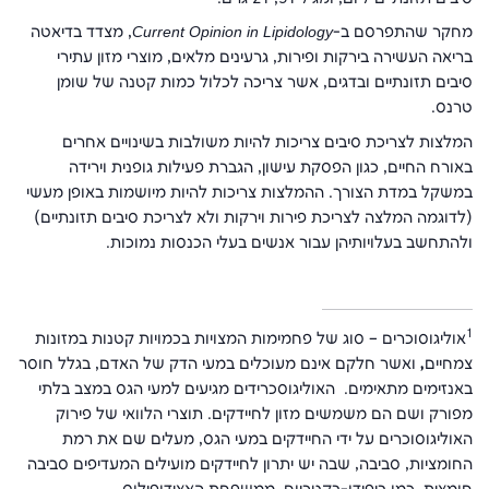
מחקר שהתפרסם ב-
Current Opinion in Lipidology
, מצדד בדיאטה
בריאה העשירה בירקות ופירות, גרעינים מלאים, מוצרי מזון עתירי
סיבים תזונתיים ובדגים, אשר צריכה לכלול כמות קטנה של שומן
טרנס.
המלצות לצריכת סיבים צריכות להיות משולבות בשינויים אחרים
באורח החיים, כגון הפסקת עישון, הגברת פעילות גופנית וירידה
במשקל במדת הצורך. ההמלצות צריכות להיות מיושמות באופן מעשי
(לדוגמה המלצה לצריכת פירות וירקות ולא לצריכת סיבים תזונתיים)
ולהתחשב בעלויותיהן עבור אנשים בעלי הכנסות נמוכות.
1
אוליגוסוכרים – סוג של פחמימות המצויות בכמויות קטנות במזונות
צמחיים
,
ואשר חלקם אינם מעוכלים במעי הדק של האדם, בגלל חוסר
באנזימים מתאימים. האוליגוסכרידים מגיעים למעי הגס במצב בלתי
מפורק ושם הם משמשים מזון לחיידקים
.
תוצרי הלוואי של פירוק
האוליגוסוכרים על ידי החיידקים במעי הגס, מעלים שם את רמת
החומציות, סביבה, שבה יש יתרון לחיידקים מועילים המעדיפים סביבה