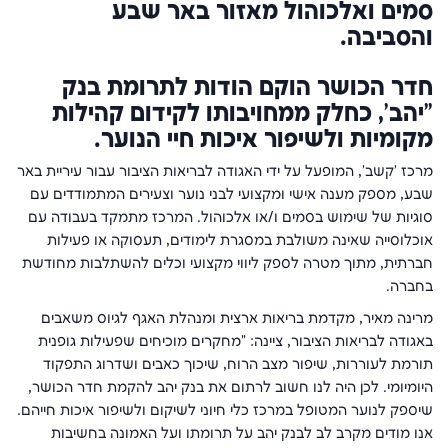
סמים ואלכוהול מאזור באר שבע
והסביבה.
חדר הכושר הוקם הודות לתרומת בנק
"יהב', כחלק ממחויבותו לקידום קהילות
מקומיות ולשיפור איכות חיי הנוער.
מרכז 'קשב', המופעל על ידי האגודה לבריאות הציבור עבור עיריית באר
שבע, מספק מענה אישי ומקצועי לבני נוער וצעירים המתמודדים עם
סוגיות של שימוש בסמים ו/או אלכוהול. המרכז מתמקד בעבודה עם
אוכלוסייה שאינה משולבת במסגרת לימודים, תעסוקה או פעילות
חברתית, מתוך מטרה לספק ליווי מקצועי וכלים להשתלבות מחודשת
בחברה.
מרינה מאיר, מקדמת בריאות ארצית ומנהלת האגף לגיוס משאבים
באגודה לבריאות הציבור, ציינה: "מחקרים מוכיחים שפעילות גופנית
תורמת לעוררות, שיפור מצב הרוח, שיכוך כאבים ושדרוג התפקוד
היומיומי. לכן היה לנו חשוב לרתום את בנק יהב להקמת חדר הכושר,
שיספק לנוער המטופל במרכז כלי חיוני לשיקום ולשיפור איכות חייהם.
אנו מודים מקרב לב לבנק יהב על תרומתו ועל האמונה בחשיבות