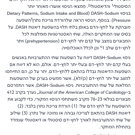
2
1
הסיסטולי
והדיאסטולי
. ממצאי הניסוי אושרו מאוחר יותר
בניסוי
DASH-Sodium
(
Dietary Patterns, Sodium Intake and Blood
3
Pressure
). בנוסף, הניסוי הראה שלהורדת צריכת נתרן
השפעה
מובהקת על לחץ-הדם באופן בלתי תלוי בהשפעת דיאטת
DASH
. על
בסיס שני המחקרים האלה, שתי האסטרטגיות מומלצות לכל
המבוגרים במצב של קדם יתר לחץ-דם (
prehypertension
) ויתר
4
לחץ-דם שלב
1 וכן לכלל האוכלוסייה.
ניסוי
DASH-Sodium
דיווח על השפעות שתי ההתערבויות באנשים
בעלי קדם יתר לחץ-דם ובעלי יתר לחץ-דם. אולם, הוא לא דיווח אם
השפעות הדיאטות נבדלו בהתאם ללחץ-הדם. יתר על כן, הם התייחסו
למצב של יתר לחץ-דם (כן/לא), אשר ממעיט בערכן של ההשפעות
המלאות של שתי ההתערבויות. ניסוי
DASH-Sodium
, אשר התפרסם
ב-
Journal of the American College of Cardiology
, נערך בקרב 412
מבוגרים בגילאי 76-23 מקרב משתתפי הניסוי המקורי, כדי לקבוע את
ההשפעות על לחץ הדם של: (1) הורדת צריכת נתרן בלבד; (2)
דיאטת
DASH
בהתאם לצריכה גבוהה או נמוכה של נתרן; (3) שילוב
של שתי ההתערבויות לאורך לחץ-דם סיסטולי או דיאסטולי שנמדד
בתחילת המחקר.