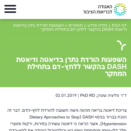
דף הבית
>
מדיה ומידע
>
מאמרים
>
השפעות הורדת נתרן בדיאטה
ודיאטת DASH בהקשר ללחץ-דם בתחילת המחקר
השפעות הורדת נתרן בדיאטה ודיאטת
DASH בהקשר ללחץ-דם בתחילת
המחקר
ד"ר פליציה שטרן, PhD RD |
02.01.2019
צריכת דיאטה בריאה מהווה גישה חשובה להורדת לחץ-הדם. דבר זה
הוכח בברור בניסוי
DASH
(
Dietary Aprroaches to Stop
Hypertension
), אשר הראה כי דיאטה עשירה בפירות, ירקות ומוצרי
חלב דלי-שומן ומופחתת שומן רווי וכולסטרול הורידה את לחץ-הדם