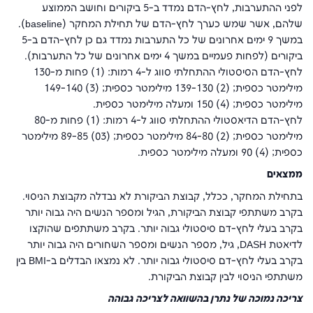
לפני ההתערבות, לחץ-הדם נמדד ב-5 ביקורים וחושב הממוצע
שלהם, אשר שמש כערך לחץ-הדם של תחילת המחקר (
baseline
).
במשך 9 ימים אחרונים של כל התערבות נמדד גם כן לחץ-הדם ב-5
ביקורים (לפחות פעמיים במשך 4 ימים אחרונים של כל התערבות).
לחץ-הדם הסיסטולי ההתחלתי סווג ל-4 רמות: (1) פחות מ-130
מילימטר כספית; (2) 139-130 מילימטר כספית; (3) 149-140
מילימטר כספית; (4) 150 ומעלה מילימטר כספית.
לחץ-הדם הדיאסטולי ההתחלתי סווג ל-4 רמות: (1) פחות מ-80
מילימטר כספית; (2) 84-80 מילימטר כספית; (03) 89-85 מילימטר
כספית; (4) 90 ומעלה מילימטר כספית.
ממצאים
בתחילת המחקר, ככלל, קבוצת הביקורת לא נבדלה מקבוצת הניסוי.
בקרב משתתפי קבוצת הביקורת, הגיל ומספר הנשים היה גבוה יותר
בקרב בעלי לחץ-דם סיסטולי גבוה יותר. בקרב משתתפים שהוקצו
לדיאטת
DASH
, גיל, מספר הנשים ומספר השחורים היה גבוה יותר
בקרב בעלי לחץ-דם סיסטולי גבוה יותר. לא נמצאו הבדלים ב-
BMI
בין
משתתפי הניסוי לבין קבוצת הביקורת.
צריכה נמוכה של נתרן בהשוואה לצריכה גבוהה