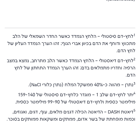
1
לחץ-דם סיסטולי – הלחץ הנמדד כאשר החדר השמאלי של הלב
מתכווץ ודוחף את הדם בכיוון אברי הגוף; זהו הערך הנמדד העליון של
לחץ הדם.
2
לחץ-דם דיאסטולי – הלחץ הנמדד כאשר הלב מתרחב, נמצא במצב
הרפיה וחדריו מתמלאים בדם; זהו הערך הנמדד התחתון של לחץ
הדם.
3
נתרן – מהווה כ-40% ממשקל המלח (נתרן כלורי NaCl).
4
יתר לחץ-דם שלב 1 – מוגדר כלחץ-דם סיסטולי של 159-140
מילימטר כספית ולחץ-דם דיאסטולי של 99-90 מילימטר כספית.
5
דיאטת DASH – הדיאטה הכילה דגנים מלאים, עוף, דגים, ואגוזים,
וכמות מופחתת של בשר אדום, ממתקים ומשקאות ממותקים בסוכר.