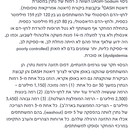
ניסוי
DASH-Sodium
השווה 3 רמות של נתרן במסגרת
5
דיאטת
DASH
ובקבוצת ביקורת (דיאטה אמריקאית טיפוסית).
לחץ-הדם הסיסטולי של המשתתפים נע בין 120 לבין 159 מילימטר
כספית, ולחץ-הדם הדיאסטולי, בין 80 לבין 95 מילימטר כספית.
בתחילת המחקר אף משתתף לא נטל תרופות להורדת לחץ-דם או
אינסולין ולא צרך למעלה מ-14 מנות משקה אלכוהולי לשבוע, וכמו כן,
היה ידוע שלאף אחד מהם לא הייתה מחלת לב, אי-ספיקת לב,
אי-ספיקת כליות, יתר שומנים בדם לא מאוזן (
poorly controlled
dyslipidemia
) או סוכרת.
הניסוי חקר שני גורמים תזונתיים, דפוס תזונה ורמות נתרן. הן
המשתתפים שהוקצו באופן אקראי לצרוך דיאטת
DASH
והן קבוצת
הביקורת שהוקצתה גם היא באופן אקראי, הוזנו בכל אחת מ-3 רמות
הנתרן במשך 30 יום כל אחת: (1) רמה נמוכה (1,150 מיליגרם –
הרמה שעשויה להוריד עוד יותר את לחץ-הדם); (2) רמה בינונית
(2,300 מיליגרם – הרמה המומלצת השלטת); (3) רמה גבוהה (3,450
מיליגרם – הצריכה הממוצעת בארה"ב). כל אחת מ-3 רמות הצריכה
של נתרן לוותה בהפסקה של 5 ימים (
washout
), בהם המשתתפים
אכלו את התזונה הרגילה שלהם. כל ארוחות הצהריים והערב התקיימו
במרכזי המחקר וסופקו למשתתפים.