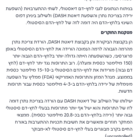
בניתוח הנתונים לגבי לחץ-דם דיאסטולי, לשתי ההתערבויות (השפעת
ירידה בצריכת נתרן והשפעת דיאטת
DASH
) ולשילוב ביניהן דפוס
השינוי בלחץ-הדם היה דומה לזה של לחץ-הדם הסיסטולי.
מסקנות החוקרים
הן בקבוצת הביקורת והן בקבוצת דיאטת
DASH
, הורדת צריכת נתרן
מהרמה הגבוהה לרמה הנמוכה הורידה את לחץ-הדם הסיסטולי באופן
פרוגרסיבי, כשהשפעתה הייתה גדולה יותר בלחץ-הדם הגבוה יותר
(150 מילימטר כספית ומעלה). רוב התרופות נגד יתר לחץ-דם (לחץ
דם גבוה) מורידות את לחץ-הדם הסיסטולי ב-15-10 מילימטר כספית
בממוצע. מנהל המזון והתרופות האמריקאי (
FDA
) ממליץ על השפעה
מינימלית של ירידה בלחץ-הדם ב-4-3 מילימטר כספית עבור תרופות
חדשות.
יעילותו של השילוב של דיאטת
DASH
עם הורדה בצריכת נתרן דומה
לזו של התרופות והוא יעיל אף יותר מתרופות בבעלי לחץ-דם סיסטולי
גבוה יותר (ירידה בלחץ-הדם בכ-20.8 מילימטר כספית). ממצאי
המחקר חוזרים ומאשרים את חשיבות תכניות ההתערבות באורח
החיים בקרב מבוגרים בעלי לחץ-דם סיסטולי לא-מבוקר
).
uncontrolled
(