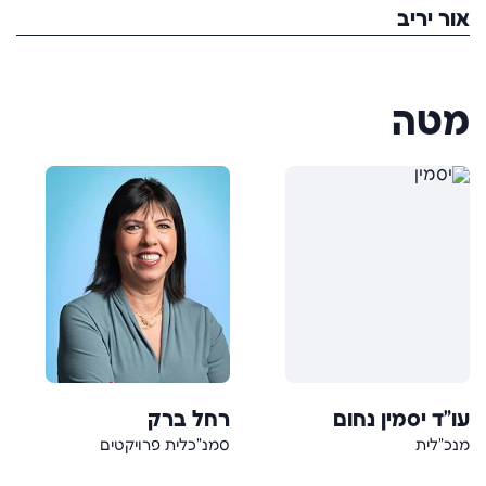
אור יריב
מטה
עו"ד יסמין נחום
רחל ברק
מנכ"לית
סמנ"כלית פרויקטים