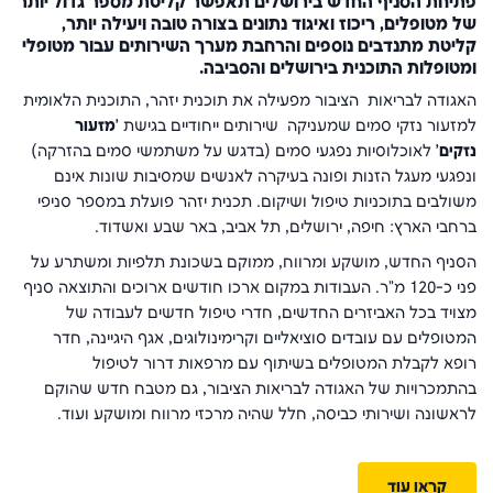
פתיחת הסניף החדש בירושלים תאפשר קליטת מספר גדול יותר
של מטופלים, ריכוז ואיגוד נתונים בצורה טובה ויעילה יותר,
קליטת מתנדבים נוספים והרחבת מערך השירותים עבור מטופלי
ומטופלות התוכנית בירושלים והסביבה.
האגודה לבריאות הציבור מפעילה את תוכנית יזהר, התוכנית הלאומית
למזעור נזקי סמים שמעניקה שירותים ייחודיים בגישת
'מזעור
נזקים'
לאוכלוסיות נפגעי סמים (בדגש על משתמשי סמים בהזרקה)
ונפגעי מעגל הזנות ופונה בעיקרה לאנשים שמסיבות שונות אינם
משולבים בתוכניות טיפול ושיקום. תכנית יזהר פועלת במספר סניפי
ברחבי הארץ: חיפה, ירושלים, תל אביב, באר שבע ואשדוד.
הסניף החדש, מושקע ומרווח, ממוקם בשכונת תלפיות ומשתרע על
פני כ-120 מ"ר. העבודות במקום ארכו חודשים ארוכים והתוצאה סניף
מצויד בכל האביזרים החדשים, חדרי טיפול חדשים לעבודה של
המטופלים עם עובדים סוציאליים וקרימינולוגים, אגף היגיינה, חדר
רופא לקבלת המטופלים בשיתוף עם מרפאות דרור לטיפול
בהתמכרויות של האגודה לבריאות הציבור, גם מטבח חדש שהוקם
לראשונה ושירותי כביסה, חלל שהיה מרכזי מרווח ומושקע ועוד.
קראו עוד