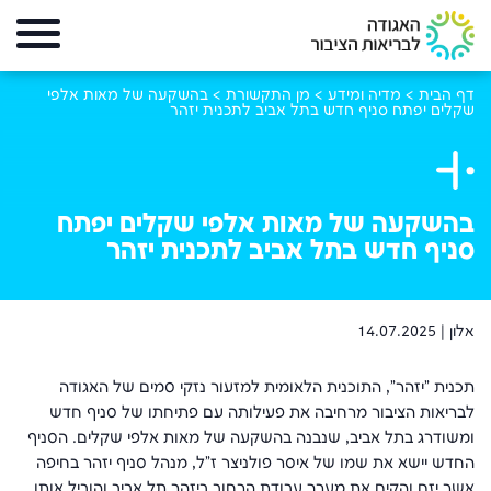
דף הבית
>
מדיה ומידע
>
מן התקשורת
>
בהשקעה של מאות אלפי
שקלים יפתח סניף חדש בתל אביב לתכנית יזהר
בהשקעה של מאות אלפי שקלים יפתח
סניף חדש בתל אביב לתכנית יזהר
אלון |
14.07.2025
תכנית "יזהר", התוכנית הלאומית למזעור נזקי סמים של האגודה
לבריאות הציבור מרחיבה את פעילותה עם פתיחתו של סניף חדש
ומשודרג בתל אביב, שנבנה בהשקעה של מאות אלפי שקלים. הסניף
החדש יישא את שמו של איסר פולניצר ז"ל, מנהל סניף יזהר בחיפה
אשר יזם והקים את מערך עבודת הרחוב ביזהר תל אביב והוביל אותו