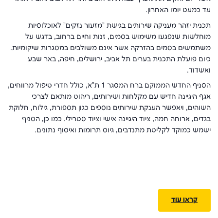
עד כמעט יומו האחרון.
תכנית יזהר מעניקה שירותים בגישת "מזעור נזקים" לאוכלוסיות
מוחלשות שנפגעו משימוש בסמים, זנות וחיים ברחוב, בדגש על
משתמשים בסמים בהזרקה אשר אינם משולבים במסגרות שיקומיות.
כיום פועלת התכנית בערים תל אביב, ירושלים, חיפה, באר שבע
ואשדוד.
הסניף החדש הממוקם ברח המסגר 1 ת"א, כולל חדרי טיפול מרווחים,
אגף היגיינה חדיש עם מקלחות ושירותים, ריהוט מותאם לצרכי
השוהים, ויאפשר הענקת שירותים נוספים כגון תספורת, גילוח, חלוקת
בגדים, ארוחה חמה, ציוד היגיינה אישי וציוד סטרילי. כמו כן, הסניף
ישמש כמוקד לקליטת מתנדבים, גיוס תרומות ואיסוף נתונים.
קראו עוד