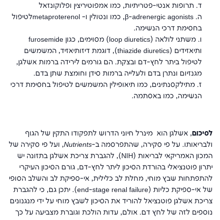
ד. תרופות אנטי-פטריתיות, כמו אמפוטיריצין ופלוקונזאל
ה. β-adrenergic agonists, כמו ונטולין ו- metaproterenolלטיפול
בחסימת דרכי הנשימה.
ו. משתני לולאה (loop diuretics) מסוימים, כגון furosemide
ותיאזידים (thiazide diuretics), דוגמת דיזותיאזיד, המשמשים
לטיפול ביתר לחץ-דם ובצקת. הם גורמים לירידה ברמות אשלגן,
מגנזיום ונתרן בדם ולעלייה ברמות סידן וחומצת שתן בדם.
ז. מתילקסנתינים, כמו תיאופילין המשמשים לטיפול בחסימת דרכי
הנשימה, כמו באסתמה.
לסיכום
, אשלגן הוא מינרל חיוני הדרוש לתפקודו התקין של הגוף
ולבריאותו. על פי סקירה, שהתפרסמה ב-
Nutrients
, ועל פי סקירה של
המכון האמריקאי לבריאות (NIH), להגברת צריכת אשלגן בתזונה יש
יתרון פוטנציאלי בהורדת הסיכון ליתר לחץ-דם, גורם הסיכון העיקרי
להתפתחות שבץ מוחי, מחלת לב כלילית, אי-ספיקת לב והשלב הסופי
של אי-ספיקת כליות (end-stage renal failure). יתכן גם, כי להגברת
צריכת אשלגן פוטנציאל להוריד את הסיכון לשבץ מוחי על ידי מנגנונים
נוספים לזה של לחץ דם. אולם, עדות הולכת וגוברת מצביעה על כך