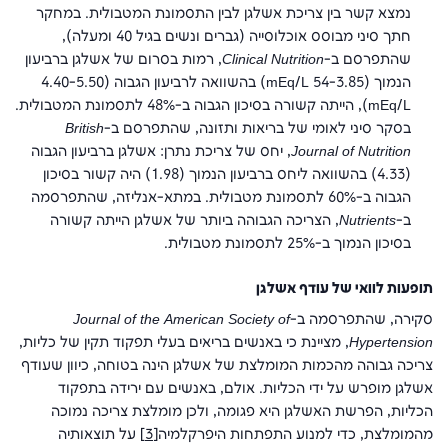
נמצא קשר בין צריכת אשלגן לבין התסמונת המטבולית. במחקר
חתך סיני מבוסס אוכלוסייה (גברים ונשים בגיל 40 ומעלה),
שהתפרסם ב-
Clinical Nutrition
, רמות בסרום של אשלגן ברביעון
הנמוך (mEq/L 54-3.85) בהשוואה לרביעון הגבוה (4.40-5.50
mEq/L), הייתה קשורה בסיכון הגבוה ב-48% לתסמונת המטבולית.
בסקר סיני לאומי של בריאות ותזונה, שהתפרסם ב-
British
Journal of Nutrition
, יחס של צריכת נתרן: אשלגן ברביעון הגבוה
(4.33) בהשוואה ליחס ברביעון הנמוך (1.98) היה קשור בסיכון
הגבוה ב-60% לתסמונת מטבולית. במתא-אנליזה, שהתפרסמה
ב-
Nutrients
, הצריכה הגבוהה ביותר של אשלגן הייתה קשורה
בסיכון הנמוך ב-25% לתסמונת מטבולית.
תופעות לוואי של עודף אשלגן
סקירה, שהתפרסמה ב-
Journal of the American Society of
Hypertension
, מציינת כי באנשים בריאים בעלי תפקוּד תקין של כליות,
צריכה גבוהה מהכמות המומלצת של אשלגן הינה בטוחה, כיוון שעודף
אשלגן מופרש על ידי הכליות. אולם, באנשים עם ירידה בתפקוד
הכליות, הפרשת האשלגן היא פגומה, ולכן מומלצת צריכה נמוכה
מהמומלצת, כדי למנוע התפתחות היפרקלמיה
[3]
על תוצאותיה