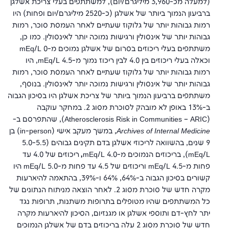
(למעלה מכ-3,960 מיליגרם/יום), למשתתפים בעלי צריכת אשלגן
ברביעון הנמוך ביותר של אשלגן (כ-2520 מיליגרם/יום ופחות) היו
רמות גבוהות יותר של גלוקוז שעתיים לאחר העמסת סוכר, רמות
גבוהות יותר של אינסולין ורגישות נמוכה יותר לאינסולין. כמו כן,
משתתפים בעלי ריכוזים בסרום של אשלגן נמוכים מ-0 mEq/L
וכאלה בעלי ריכוזים בין 4.0 לבין ריכוז נמוך מ-4.5 mEq/L, היו
רמות גבוהות יותר של גלוקוז שעתיים לאחר העמסת סוכר, רמות
גבוהות יותר של אינסולין ורגישות נמוכה יותר לאינסולין. בנוסף,
משתתפים ברביעון הנמוך ביותר של צריכת אשלגן היו בסיכון הגבוה
ב-13% באופן לא מובהק לסוכרת מסוג 2. במחקר עוקבה
(Atherosclerosis Risk in Communities – ARIC), שהתפרסם ב-
Archives of Internal Medicine
, במשך מעקב אישי (in-person) בן
9 שנים, בהשוואה לריכוזי אשלגן בדם תקינים גבוהים (5.0-5.5
mEq/L), בריכוזים הנמוכים מ-4.0 mEq/L
,
ריכוזים של 4.0 עד
פחות מ-4.5 mEq/L וריכוזים של 4.5 עד פחות מ-5.0 mEq/L היו
קשורים בסיכון הגבוה ב-64%, 64% ו-39%, בהתאמה להיארעות
מקרה חדש של סוכרת מסוג 2. לאחר הוצאה מניתוח הנתונים של
כל המשתתפים שהיו מטופלים בתרופות משתנות, תרופות נגד
יתר לחץ-דם ותוספי אשלגן או מגנזיום, הסיכון להיארעות מקרה
חדש של סוכרת מסוג 2 עלה בריכוזים בדם של אשלגן הנמוכים