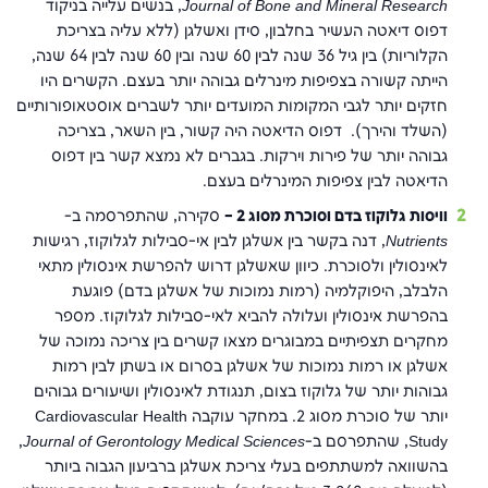
Journal of Bone and Mineral Research
, בנשים עלייה בניקוד
דפוס דיאטה העשיר בחלבון, סידן ואשלגן (ללא עליה בצריכת
הקלוריות) בין גיל 36 שנה לבין 60 שנה ובין 60 שנה לבין 64 שנה,
הייתה קשורה בצפיפות מינרלים גבוהה יותר בעצם. הקשרים היו
חזקים יותר לגבי המקומות המועדים יותר לשברים אוסטאופורותיים
(השלד והירך). דפוס הדיאטה היה קשור, בין השאר, בצריכה
גבוהה יותר של פירות וירקות. בגברים לא נמצא קשר בין דפוס
הדיאטה לבין צפיפות המינרלים בעצם.
וויסות גלוקוז בדם וסוכרת מסוג 2
–
סקירה, שהתפרסמה ב-
Nutrients
, דנה בקשר בין אשלגן לבין אי-סבילות לגלוקוז, רגישות
לאינסולין ולסוכרת. כיוון שאשלגן דרוש להפרשת אינסולין מתאי
הלבלב, היפוקלמיה (רמות נמוכות של אשלגן בדם) פוגעת
בהפרשת אינסולין ועלולה להביא לאי-סבילות לגלוקוז. מספר
מחקרים תצפיתיים במבוגרים מצאו קשרים בין צריכה נמוכה של
אשלגן או רמות נמוכות של אשלגן בסרום או בשתן לבין רמות
גבוהות יותר של גלוקוז בצום, תנגודת לאינסולין ושיעורים גבוהים
יותר של סוכרת מסוג 2. במחקר עוקבה Cardiovascular Health
Study, שהתפרסם ב-
Journal of Gerontology Medical Sciences
,
בהשוואה למשתתפים בעלי צריכת אשלגן ברביעון הגבוה ביותר