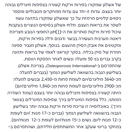
של אשלגן שמקורו בפירות וירקות קשורה בצפיפות מינרלים גבוהה
יותר בעצם. עדות זו יחד עם עדות ממחקרים מטבוליים ומספר
ניסויים קליניים מרמזת על כך שאשלגן שמקורו בתזונה עשוי
לשפר את בריאות העצם. מלחי אשלגן בסיסיים הנוצרים בעקבות
עיכול פירות וירקות סותרים את ה-pH
[1]
החומצי הנובע מצריכת
דיאטה מערבית העשירה בבשר ודגנים ודלה בפירות וירקות,
ומקטינים את אובדן הסידן מהעצם. בנוסף, אשלגן מגביר ספיגה
חוזרת של סידן בכליה. בסקר קוריאני לאומי של בריאות ותזונה
בקרב גברים בני 50 ומעלה ונשים לאחר הפסקת הווסת,
שהתפרסם ב-
Osteoporosis International
, בצריכת אשלגן
בשלישון הגבוה בהשוואה לשלישון הנמוך (בגברים למעלה
מכ-3640 מיליגרם/יום לעומת פחות מ-2,450 ובנשים למעלה
מכ-2900 מיליגרם/יום לעומת פחות מכ-1,840 מיליגרם/יום)
הייתה קשורה בצפיפות מינרלים גבוהה יותר בעצם (עמוד השדרה
המותני, כלל צפיפות המינרלים בירך וצפיפות המינרלים בצוואר
הירך). באוכלוסייה זו צריכת פירות וירקות גבוהה יותר בשלישון
הגבוה בהשוואה לשלישון הנמוך (גברים כ-17 מנות /יום לעומת
כ-12 מנות ליום; נשים כ-15 מנות/יום לעומת כ-12 מנות/יום).
במחקר בריטי שעקב אחר המשתתפים מלידתם, ושהתפרסם ב-