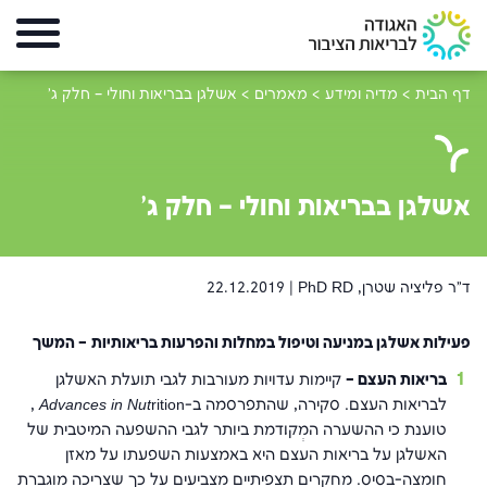
דף הבית
>
מדיה ומידע
>
מאמרים
>
אשלגן בבריאות וחולי – חלק ג'
אשלגן בבריאות וחולי – חלק ג'
ד"ר פליציה שטרן, PhD RD |
22.12.2019
פעילות
אשלגן
במניעה וטיפול במחלות והפרעות בריאותיות
–
המשך
בריאות העצם
–
קיימות עדויות מעורבות לגבי תועלת האשלגן
לבריאות העצם. סקירה, שהתפרסמה ב-
Advances in Nut
rition ,
טוענת כי ההשערה המְקוּדמת ביותר לגבי ההשפעה המיטבית של
האשלגן על בריאות העצם היא באמצעות השפעתו על מאזן
חומצה-בסיס. מחקרים תצפיתיים מצביעים על כך שצריכה מוגברת