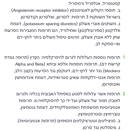
קפטופריל, אנלפריל ורמיפריל.
ב. חוסמי הקולטן לאנגיוטנסין (Angiotensin receptor inhibitor).
בישראל משווקות 3 תרופות: לוסרטן, ואלסרטן וקנדסרטן.
ג. משתנים אוגרי אשלגן (potassium sparing diuretics), דוגמת
אלדקטון (ספירונולקטון) ואמילוריד, הם תרופות המגבירות הפרשת
שתן ללא אובדן אשלגן. מהווים טיפול משלים ביתר לחץ-דם
ואי-ספיקת לב.
תרופות נוספות העלולות לגרום להיפרקלמיה: הֶפָּרין (תרופה נוגדת
קרישת דם), תרופות חוסמות אלפא וביתא (Alpha and Beta
blockers) נגד יתר לחץ-דם, דיגוקסין נגד הפרעות בקצב הלב,
תרופות אנטי-דלקתיות שאינן סטרואידיות, דוגמת אינדומתצין
ואיבּופּרופֶן.
תרופות אשר עלולות לפגוע באפיתל האבובית בכליה ולגרום
לאובדן חמור של אשלגן ועל ידי כך להיפוקלמיה:א. תרופות
אנטיביוטיות ממשפחת האמינוגליקוזידים, דוגמת גנטמיצין,
טוברמיצין וסטרפטומיצין.
ב. פניצילינים וטטרציקלינים מסוימים (תרופות אנטיביוטיות).
ג. ציספלטין נגד סרטן.