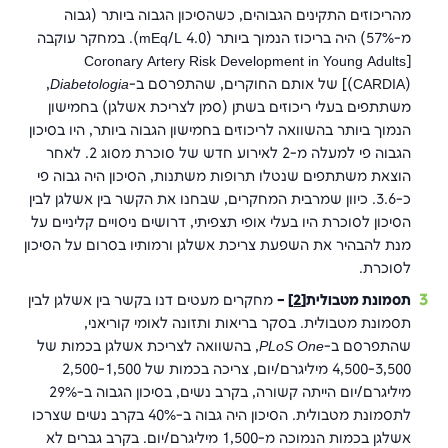
מהריכוזים התקינים הגבוהים, כשהסיכון הגבוה ביותר (גבוה
מ-57%) היה בריכוז הנמוך ביותר (4.0 mEq/L). במחקר עוקבה
[Coronary Artery Risk Development in Young Adults
(CARDIA)] של אותם החוקרים, שהתפרסם ב-
Diabetologia
,
משתתפים בעלי ריכוזים בשתן (סמן לצריכת אשלגן) בחמישון
הנמוך ביותר בהשוואה לריכוזים בחמישון הגבוה ביותר, היו בסיכון
הגבוה פי למעלה מ-2 לאירוע חדש של סוכרת מסוג 2. לאחר
הוצאת משתתפים שנטלו תרופות משתנות, הסיכון היה גבוה פי
כ-3.6. כיוון שמרבית המחקרים, שבחנו את הקשר בין אשלגן לבין
הסיכון לסוכרת היו בעלי אופי תצפיתי, דרושים ניסויים קליניים על
מנת להבהיר את השפעת צריכת אשלגן ורמותיו בסרום על הסיכון
לסוכרת.
תסמונת מטבולית
[2]
–
מחקרים מעטים דנו בקשר בין אשלגן לבין
תסמונת מטבולית. בסקר בריאות ותזונה לאומי קוריאני,
שהתפרסם ב-
PLoS One
, בהשוואה לצריכת אשלגן בכמות של
4,500-3,500 מיליגרם/יום, צריכה בכמות של 2,500-1,500
מיליגרם/יום הייתה קשורה, בקרב נשים, בסיכון הגבוה ב-29%
לתסמונת מטבולית. הסיכון היה גבוה ב-40% בקרב נשים שצרכו
אשלגן בכמות הנמוכה מ-1,500 מיליגרם/יום. בקרב גברים לא