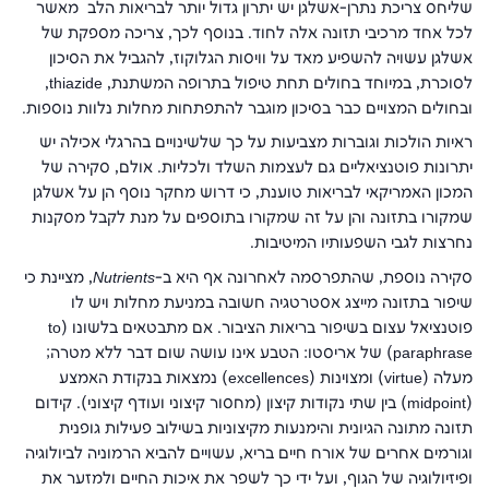
שליחס צריכת נתרן-אשלגן יש יתרון גדול יותר לבריאות הלב מאשר
לכל אחד מרכיבי תזונה אלה לחוד. בנוסף לכך, צריכה מספקת של
אשלגן עשויה להשפיע מאד על וויסות הגלוקוז, להגביל את הסיכון
לסוכרת, במיוחד בחולים תחת טיפול בתרופה המשתנת, thiazide,
ובחולים המצויים כבר בסיכון מוגבר להתפתחות מחלות נלוות נוספות.
ראיות הולכות וגוברות מצביעות על כך שלשינויים בהרגלי אכילה יש
יתרונות פוטנציאליים גם לעצמות השלד ולכליות. אולם, סקירה של
המכון האמריקאי לבריאות טוענת, כי דרוש מחקר נוסף הן על אשלגן
שמקורו בתזונה והן על זה שמקורו בתוספים על מנת לקבל מסקנות
נחרצות לגבי השפעותיו המיטיבות.
סקירה נוספת, שהתפרסמה לאחרונה אף היא ב-
Nutrients
, מציינת כי
שיפור בתזונה מייצג אסטרטגיה חשובה במניעת מחלות ויש לו
פוטנציאל עצום בשיפור בריאות הציבור. אם מתבטאים בלשונו (to
paraphrase) של אריסטו: הטבע אינו עושה שום דבר ללא מטרה;
מעלה (virtue) ומצוּינות (excellences) נמצאות בנקודת האמצע
(midpoint) בין שתי נקודות קיצון (מחסור קיצוני ועודף קיצוני). קידום
תזונה מתונה הגיונית והימנעות מקיצוניות בשילוב פעילות גופנית
וגורמים אחרים של אורח חיים בריא, עשויים להביא הרמוניה לביולוגיה
ופיזיולוגיה של הגוף, ועל ידי כך לשפר את איכות החיים ולמזער את