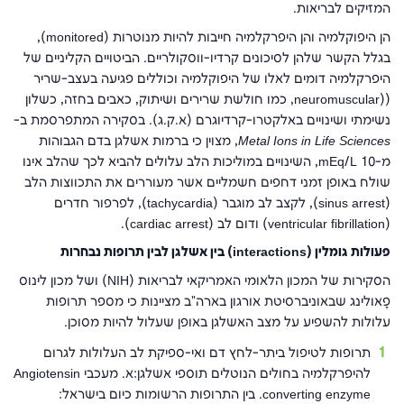
המזיקים לבריאות.
הן היפוקלמיה והן היפרקלמיה חייבות להיות מנוטרות (monitored),
בגלל הקשר שלהן לסיכונים קרדיו-ווסקולריים. הביטויים הקליניים של
היפרקלמיה דומים לאלו של היפוקלמיה וכוללים פגיעה בעצב-שריר
((neuromuscular, כמו חולשת שרירים ושיתוק, כאבים בחזה, כשלון
נשימתי ושינויים באלקטרו-קרדיוגרם (א.ק.ג). בסקירה המתפרסמת ב-
Metal Ions in Life Sciences
, מצוין כי ברמות אשלגן בדם הגבוהות
מ-10 mEq/L, השינויים במוליכות הלב עלולים להביא לכך שהלב אינו
שולח באופן זמני דחפים חשמליים אשר מעוררים את התכווצות הלב
(sinus arrest), לקצב לב מוגבר (tachycardia), לפרפור חדרים
(ventricular fibrillation) ודום לב (cardiac arrest).
פעולות גומלין (
interactions
) בין
אשלגן
לבין תרופות נבחרות
הסקירות של המכון הלאומי האמריקאי לבריאות (NIH) ושל מכון לינוס
פָּאוּלינג שבאוניברסיטת אורגון בארה"ב מציינות כי מספר תרופות
עלולות להשפיע על מצב האשלגן באופן שעלול להיות מסוכן.
תרופות לטיפול ביתר-לחץ דם ואי-ספיקת לב העלולות לגרום
להיפרקלמיה בחולים הנוטלים תוספי אשלגן:א. מעכבי Angiotensin
converting enzyme. בין התרופות הרשומות כיום בישראל: