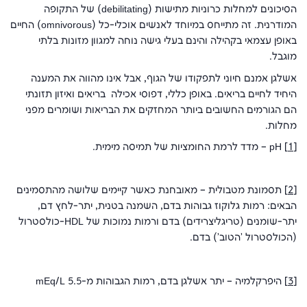
הסיכונים למחלות כרוניות מתישות (debilitating) של התקופה
המודרנית. זה מתייחס במיוחד לאנשים אוכלי-כל (omnivorous) החיים
באופן עצמאי בקהילה והינם בעלי גישה נוחה למגוון מזונות בלתי
מוגבל.
אשלגן אמנם חיוני לתפקודו של הגוף, אבל אינו מהווה את המענה
היחיד לחיים בריאים. באופן כללי, דפוסי אכילה בריאים ואיזון תזונתי
הם הגורמים החשובים ביותר המחזקים את הבריאות ושומרים מפני
מחלות.
[1]
pH – מדד לרמת החומציות של תמיסה מימית.
[2]
תסמונת מטבולית – מאובחנת כאשר קיימים שלושה מהתסמינים
הבאים: רמות גלוקוז גבוהות בדם, השמנה בטנית, יתר-לחץ דם,
יתר-שומנים (טריגליצרידים) בדם ורמות נמוכות של HDL-כולסטרול
(הכולסטרול 'הטוב') בדם.
[3]
היפרקלמיה – יתר אשלגן בדם, רמות הגבוהות מ-5.5 mEq/L