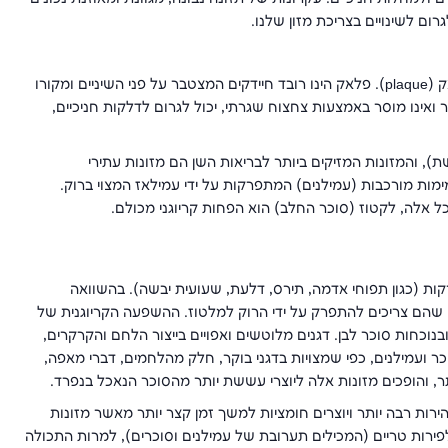
רום לשינויים בצריכת מזון שלנו.
כשאנחנו אוכלים נדבקות על פני אמייל השן שאריות מזון ונוצר פלאק (plaque). פלאק הינו רובד חיידקים המצטבר על פני השיניים ומקורו
 ואינו מוסר באמצעות צחצוח שגרתי, יכול לגרום לדלקות חניכיים,
ששת), והמזונות המזיקים ביותר לבריאות השן הם מזונות עתירי
מות מורכבות (עמילנים) המתפרקות על ידי עמילאז המצוי ברוק.
כל אלה, לקטוז (סוכר החלב) הוא הפחות קריוגני מכולם.
רקות (כגון תפוחי אדמה, תירס, דלעת, שעועית יבשה). בהשוואה
וון שהם צריכים להתפרק על ידי הרוק למלטוז. ההשפעה הקריוגנית של
לנים תלויה בהיותם גולמיים, מבושלים או מלוטשים (refined) ובנוכחות סוכר לבן. דגנים מלוטשים ואפויים בייצור הלחם והקרקרים,
 ועמילנים, כפי שמצויות בדגני בוקר, חלק מהלחמים, דברי מאפה,
ותר, והופכים מזונות אלה ליוצרי עששת יותר מהסוכר הנאכל בנפרד.
רות רבה יותר ויוצרים חומציות למשך זמן קצר יותר מאשר מזונות
 לפירות טריים (המכילים תערובת של עמילנים וסוכרים), למרות התכולה