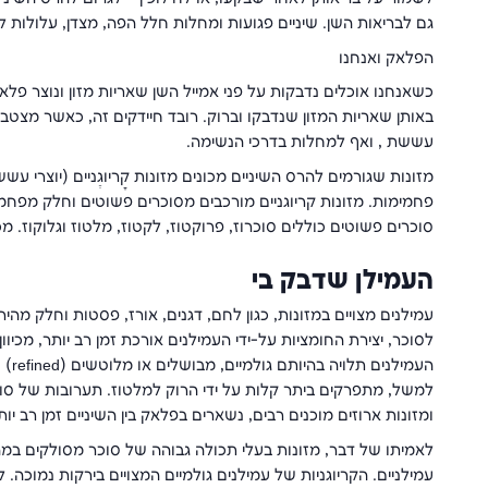
גם לבריאות השן. שיניים פגועות ומחלות חלל הפה, מצדן, עלולות לג
הפלאק ואנחנו
באותן שאריות המזון שנדבקו וברוק. רובד חיידקים זה, כאשר מצטבר
עששת , ואף למחלות בדרכי הנשימה.
מזונות שגורמים להרס השיניים מכונים מזונות קָריוגֶניים (יוצרי ע
פחמימות. מזונות קריוגניים מורכבים מסוכרים פשוטים וחלק מפחמי
סוכרים פשוטים כוללים סוכרוז, פרוקטוז, לקטוז, מלטוז וגלוקוז. מ
העמילן שדבק בי
עמילנים מצויים במזונות, כגון לחם, דגנים, אורז, פסטות וחלק מהי
לסוכר, יצירת החומציות על-ידי העמילנים אורכת זמן רב יותר, מכי
העמי
למשל, מתפרקים ביתר קלות על ידי הרוק למלטוז. תערובות של סוכר
ומזונות ארוזים מוכנים רבים, נשארים בפלאק בין השיניים זמן רב י
לאמיתו של דבר, מזונות בעלי תכולה גבוהה של סוכר מסולקים במהי
עמילניים. הקריוגניות של עמילנים גולמיים המצויים בירקות נמוכה.