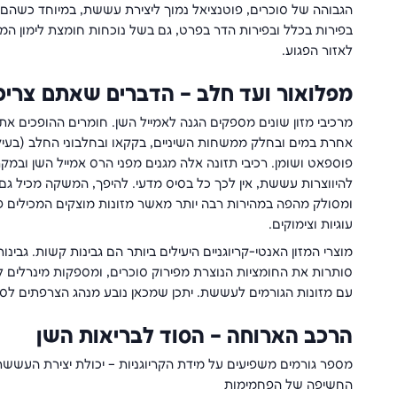
הגבוהה של סוכרים, פוטנציאל נמוך ליצירת עששת, במיוחד כשהם 
בפירות בכלל ובפירות הדר בפרט, גם בשל נוכחות חומצת לימון 
לאזור הפגוע.
מפלואור ועד חלב – הדברים שאתם צריכ
מרכיבי מזון שונים מספקים הגנה לאמייל השן. חומרים ההופכים את 
פוספאט ושומן. רכיבי תזונה אלה מגנים מפני הרס אמייל השן ובמ
להיווצרות עששת, אין לכך כל בסיס מדעי. להיפך, המשקה מכיל גם ק
ומסולק מהפה במהירות רבה יותר מאשר מזונות מוצקים המכילים פח
עוגיות וצימוקים.
מוצרי המזון האנטי-קריוגניים היעילים ביותר הם גבינות קשות. גבינ
סותרות את החומציות הנוצרת מפירוק סוכרים, ומספקות מינרלים לא
עם מזונות הגורמים לעששת. יתכן שמכאן נובע מנהג הצרפתים לסיי
הרכב הארוחה – הסוד לבריאות השן
מספר גורמים משפיעים על מידת הקריוגניות – יכולת יצירת העששת –
החשיפה של הפחמימות