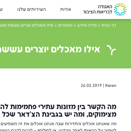
אודות
השירותים שלנו
שי
דף הבית
>
מדיה ומידע
>
מאמרים
>
אילו מאכלים יוצרים עששת ומגנ
אילו מאכלים יוצרים עששת
26.02.2019
Keren |
מה הקשר בין מזונות עתירי פחמימות לה
מצימוקים, ומה יש בגבינת הצ'דאר שכל 
מה שאנחנו אוכלים והתדירות שבה אנחנו אוכלים את זה משפיעים מא
לשמור על בריאותן לאחר שבקעו, או לחילופין – לגרום להרס השיניים