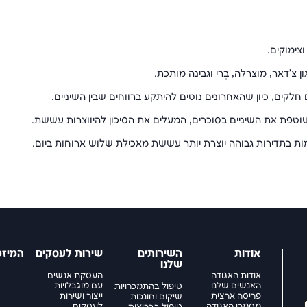
צימוקים.
ן צ'דאר, מוצרלה, בְרי וגבינה מותכת.
קים, כיון שהאחרונים נוטים להיתקע ברווחים שבין השיניים.
וטפת את השיניים בסוכרים, המעלים את הסיכון להיווצרות עששת.
מות בתדירות גבוהה יוצרת יותר עששת מאכילת שלוש ארוחות ביום.
אודות
השירותים
שירות לעסקים
המיזמ
שלנו
אודות האגודה
העסקת אנשים
האנשים שלנו
עם מוגבלויות
טיפול בהתמכרויות
פריסה ארצית
ייצור ושירות
שיקום וחונכות
מסמכי האגודה
לעסקים