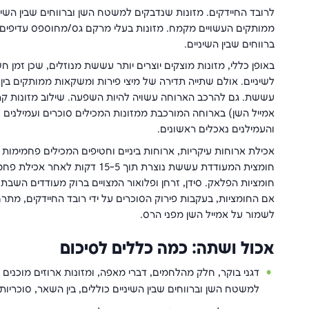
לרובד החיידקים. מזונות שנדבקים למשטח השן וברווחים שבין השיניים
ממותקים העשויים מקמח. מזונות בעלי מרקם גס/מחוספס עדיפים ע
ברווחים שבין השיניים.
באופן כללי, מזונות מוצקים יוצרים יותר עששת מנוזלים, שכן זמן ח
לשיניים. אולם שתייה תדירה של מיצי פירות ומשקאות ממותקים בין
עששת. גם להרכב הארוחה עשויה להיות השפעה. שילוב מזונות קריו
אמייל השן) בארוחה המורכבת ממזונות המכילים סוכרים ועמילנים 
והעמילנים נאכלים ראשונים.
אכילת ארוחות עיקריות, ארוחות ביניים וחטיפים המכילים פחמימות
חומציות הפלאק. סידן, זרחן ופלואור המצויים ברוק מעודדים השבת 
אם החומציות, בעקבות פירוק הסוכרים על ידי רובד החיידקים, מתרח
לשמור על אמייל השן מפני הרס.
אכול ושתה: כמה כללים לסיכום
דגני בוקר, חלק מהלחמים, דברי מאפה, ומזונות ארוזים מוכנים
למשטח השן וברווחים שבין השיניים כוללים, בין השאר, סוכריות 