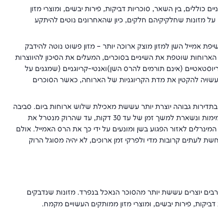
 כוללים, בין השאר, סוכריות דביקות, פירות יבשים, ומוצרי מזון
ל מזונות שחלקיקיהם חלקים, כיון שהאחרונים נוטים להיתקע
שיפת אמייל השן למזון מוצק ארוכה יותר – מזון פשוט נוטה להידבק
 הארוחות שוטפת את השיניים בסוכרים, המעלים את הסיכון להיווצרות
סטאטיים (אינם תורמים להרס השן)ואנטי-קריוגניים (שמגנים על
עשויה להקטין את מדת הקריוגניות של הארוחה, כאשר הסוכרים
 בתדירות גבוהה יוצרת יותר עששת מאכילת שלוש ארוחות ביום. סביבה
חומצית המעודדת עששת נוצרת תוך 15-5 דקות לאחר אכילת פחמימות ונשארת למשך זמן של עד 30 דקות, עד שהרוק מנטרל את
המינרלים לאזור הפגוע בשן ומונעים על ידי כך את הרס האמייל. אולם
שת לעתים קרובות מדי ולפרקי זמן ארוכים, לא יהיה מסוגל הרוק
 רבים יוצרים עששת יותר מהסוכר הנאכל בנפרד. מזונות שנדבקים
דביקות, פירות יבשים, ומוצרי מזון ממותקים העשויים מקמח.