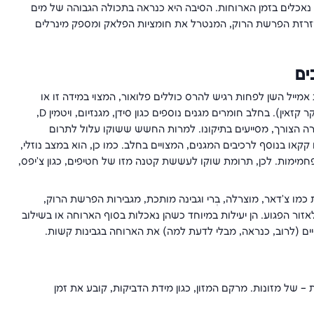
נאכלים בזמן הארוחות. הסיבה היא כנראה בתכולה הגבוהה של מים
המזרזת הפרשת הרוק, המנטרל את חומציות הפלאק ומספק מינרלים
ים
אמייל השן לפחות רגיש להרס כוללים פלואור, המצוי במידה זו או
אחרת במים ובחלק ממשחות השיניים, בקקאו ובחלבוני החלב (בעיקר קזאין). בחלב חומרים מגנים נוספים כגון סידן, מגנזיום, ויטמין D,
קרה הצורך, מסייעים בתיקונו. למרות החשש ששוקו עלול לתרום
קאו בנוסף לרכיבים המגנים, המצויים בחלב. כמו כן, הוא במצב נוזלי,
מימות. לכן, תרומת שוקו לעששת קטנה מזו של חטיפים, כגון צ'יפס,
ות כמו צ'דאר, מוצרלה, בְרי וגבינה מותכת, מגבירות הפרשת הרוק,
זור הפגוע. הן יעילות במיוחד כשהן נאכלות בסוף הארוחה או בשילוב
ם (לרוב, כנראה, מבלי לדעת למה) את הארוחה בגבינות קשות.
 של מזונות. מרקם המזון, כגון מידת הדביקות, קובע את זמן